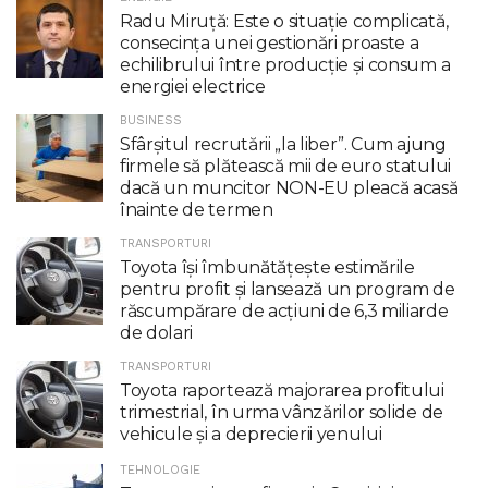
Radu Miruţă: Este o situaţie complicată,
consecinţa unei gestionări proaste a
echilibrului între producţie şi consum a
energiei electrice
BUSINESS
Sfârșitul recrutării „la liber”. Cum ajung
firmele să plătească mii de euro statului
dacă un muncitor NON-EU pleacă acasă
înainte de termen
TRANSPORTURI
Toyota îşi îmbunătăţeşte estimările
pentru profit şi lansează un program de
răscumpărare de acţiuni de 6,3 miliarde
de dolari
TRANSPORTURI
Toyota raportează majorarea profitului
trimestrial, în urma vânzărilor solide de
vehicule și a deprecierii yenului
TEHNOLOGIE