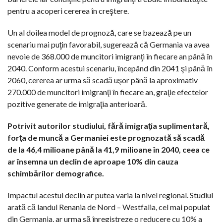
pentru a acoperi cererea în creştere.
Un al doilea model de prognoză, care se bazează pe un
scenariu mai puţin favorabil, sugerează că Germania va avea
nevoie de 368.000 de muncitori imigranţi în fiecare an până în
2040. Conform acestui scenariu, începând din 2041 şi până în
2060, cererea ar urma să scadă uşor până la aproximativ
270.000 de muncitori imigranţi în fiecare an, graţie efectelor
pozitive generate de imigraţia anterioară.
Potrivit autorilor studiului, fără imigraţia suplimentară,
forţa de muncă a Germaniei este prognozată să scadă
de la 46,4 milioane până la 41,9 milioane în 2040, ceea ce
ar însemna un declin de aproape 10% din cauza
schimbărilor demografice.
Impactul acestui declin ar putea varia la nivel regional. Studiul
arată că landul Renania de Nord – Westfalia, cel mai populat
din Germania, ar urma să înregistreze o reducere cu 10% a