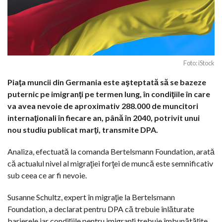
Foto: iStock
Piaţa muncii din Germania este aşteptată să se bazeze
puternic pe imigranţi pe termen lung, în condiţiile în care
va avea nevoie de aproximativ 288.000 de muncitori
internaţionali în fiecare an, până în 2040, potrivit unui
nou studiu publicat marţi, transmite DPA.
Analiza, efectuată la comanda Bertelsmann Foundation, arată
că actualul nivel al migraţiei forţei de muncă este semnificativ
sub ceea ce ar fi nevoie.
Susanne Schultz, expert în migraţie la Bertelsmann
Foundation, a declarat pentru DPA că trebuie înlăturate
barierele iar condiţiile pentru imigranţi trebuie îmbunătăţite