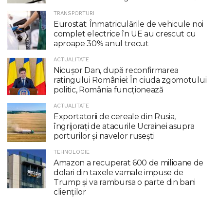
TRANSPORTURI
Eurostat: Înmatriculările de vehicule noi
complet electrice în UE au crescut cu
aproape 30% anul trecut
ACTUALITATE
Nicuşor Dan, după reconfirmarea
ratingului României: În ciuda zgomotului
politic, România funcţionează
ACTUALITATE
Exportatorii de cereale din Rusia,
îngrijorați de atacurile Ucrainei asupra
porturilor și navelor rusești
TEHNOLOGIE
Amazon a recuperat 600 de milioane de
dolari din taxele vamale impuse de
Trump şi va rambursa o parte din bani
clienţilor