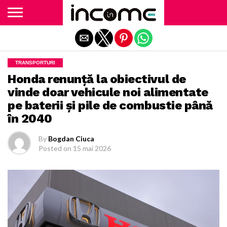
Exit mobile version
TRANSPORTURI
Honda renunță la obiectivul de
vinde doar vehicule noi alimentate
pe baterii și pile de combustie până
în 2040
By
Bogdan Ciuca
Posted on
15 mai 2026