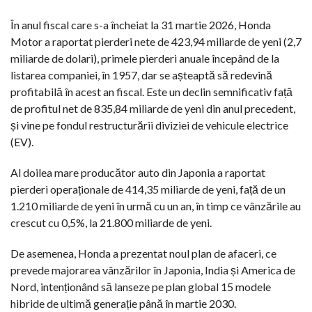
În anul fiscal care s-a încheiat la 31 martie 2026, Honda
Motor a raportat pierderi nete de 423,94 miliarde de yeni (2,7
miliarde de dolari), primele pierderi anuale începând de la
listarea companiei, în 1957, dar se așteaptă să redevină
profitabilă în acest an fiscal. Este un declin semnificativ față
de profitul net de 835,84 miliarde de yeni din anul precedent,
și vine pe fondul restructurării diviziei de vehicule electrice
(EV).
Al doilea mare producător auto din Japonia a raportat
pierderi operaționale de 414,35 miliarde de yeni, față de un
1.210 miliarde de yeni în urmă cu un an, în timp ce vânzările au
crescut cu 0,5%, la 21.800 miliarde de yeni.
De asemenea, Honda a prezentat noul plan de afaceri, ce
prevede majorarea vânzărilor în Japonia, India și America de
Nord, intenționând să lanseze pe plan global 15 modele
hibride de ultimă generație până în martie 2030.