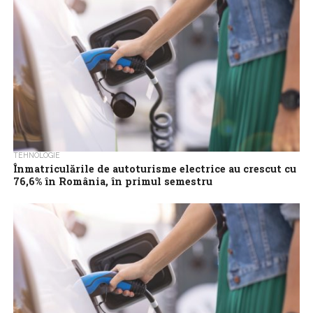
TEHNOLOGIE
Înmatriculările de autoturisme electrice au crescut cu
76,6% în România, în primul semestru
Înmatriculările de autoturisme noi au crescut, în România, cu
0,3%, în primele șase luni ale acestui an, comparativ cu anul 2025,
marjă...