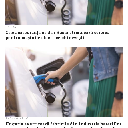
ENERGIE
Criza carburanţilor din Rusia stimulează cererea
pentru maşinile electrice chinezeşti
Penuria de benzină şi motorină provocată de atacurile
ucrainene asupra infrastructurii energetice ruse determină tot
mai mulţi şoferi ruşi să renunţe la...
TRANSPORTURI
Ungaria avertizează fabricile din industria bateriilor