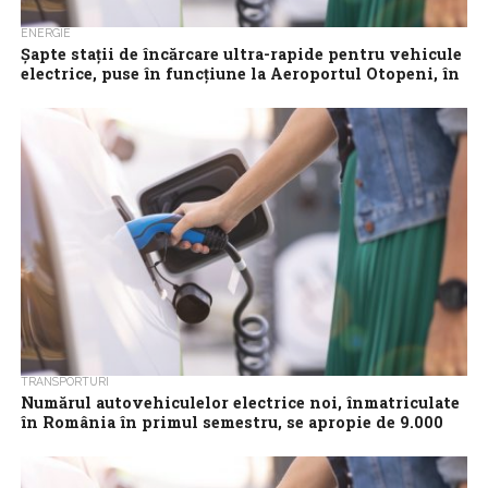
ENERGIE
Șapte stații de încărcare ultra-rapide pentru vehicule
electrice, puse în funcțiune la Aeroportul Otopeni, în
apropierea Terminalului Plecări
PPC Blue România a pus în funcțiune cele șapte stații de
încărcare ultra-rapide pentru vehicule electrice, instalate în
incinta Aeroportului Internațional Henri...
TRANSPORTURI
Numărul autovehiculelor electrice noi, înmatriculate
în România în primul semestru, se apropie de 9.000
Autovehiculele electrice (EV) au reprezentat 4,74% din totalul
mașinilor noi înmatriculate în România, în luna iunie, până la un
volum de 2.264...