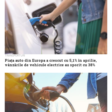
TRANSPORTURI
Piața auto din Europa a crescut cu 5,1% în aprilie,
vânzările de vehicule electrice au sporit cu 38%
Înmatriculările de autoturisme noi în Uniunea Europeană au
crescut și în aprilie, pentru a treia lună la rând, fiind înregistrat un
avans...