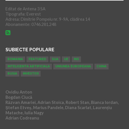
Editat de Antena 3 SA
Tipografia: Everest
Adresa: Dimitrie Pompeiu nr. 9-9A, clădirea 14
Abonamente: 0746.281.248
SUBIECTE POPULARE
ROMANIA
FEATURED
SUA
UE
INS
INTELIGENTA ARTIFICIALA
UNIUNEA EUROPEANA
CHINA
RUSIA
INVESTIȚII
Ovidiu Anton
Bogdan Ciucă
Răzvan Amariei, Adrian Stoica, Robert Stan, Bianca Iordan,
Ștefan Etveș, Marius Pandele, Diana Scarlat, Laurențiu
Matache, Iulia Nagy
Adrian Codreanu