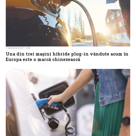
TRANSPORTURI
Una din trei mașini hibride plug-in vândute acum în
Europa este o marcă chinezească
Mărcile auto chineze au reprezentat luna trecută peste o treime
din vânzările de hibride plug-in noi în Europa, deoarece
producătorii auto din...