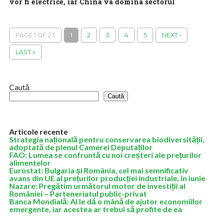
vor fi electrice, iar China va domina sectorul
Aproape 30% din automobilele vândute la nivel mondial în 2026
vor fi modele electrice, potrivit Agenției Internaționale pentru
Energie (AIE), care prognozează...
PAGE 1 OF 23
1
2
3
4
5
NEXT ›
LAST »
Caută
Caută
Articole recente
Strategia națională pentru conservarea biodiversității,
adoptată de plenul Camerei Deputaților
FAO: Lumea se confruntă cu noi creșteri ale prețurilor
alimentelor
Eurostat: Bulgaria și România, cel mai semnificativ
avans din UE al prețurilor producției industriale, în iunie
Nazare: Pregătim următorul motor de investiții al
României – Parteneriatul public-privat
Banca Mondială: AI le dă o mână de ajutor economiilor
emergente, iar acestea ar trebui să profite de ea