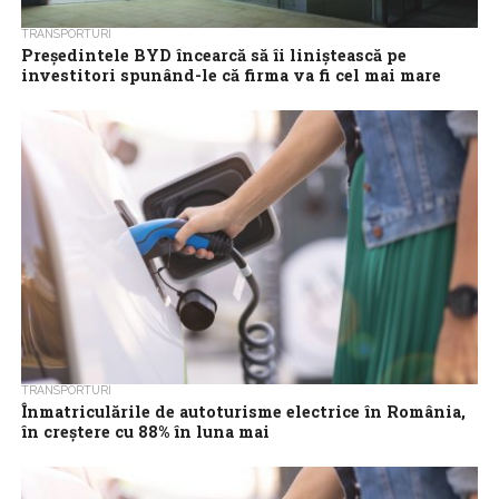
TRANSPORTURI
Președintele BYD încearcă să îi liniștească pe
investitori spunând-le că firma va fi cel mai mare
producător auto mondial
Wang Chuanfu, președintele BYD, a declarat marți că se
așteaptă ca firma chineză să devină cel mai mare producător
auto din lume...
TRANSPORTURI
Înmatriculările de autoturisme electrice în România,
în creștere cu 88% în luna mai
Înmatriculările de autoturisme noi în România au crescut cu 7%
în luna mai 2026, față de perioada similară din 2025, în timp...