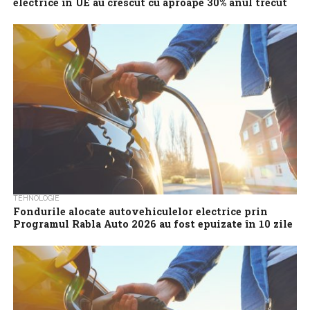
electrice în UE au crescut cu aproape 30% anul trecut
Anul trecut, 1,89 milioane vehicule noi complet electrice au fost
înmatriculate în UE, reprezentând o redresare solidă, de 29,7%,
comparativ cu 2024,...
TEHNOLOGIE
Fondurile alocate autovehiculelor electrice prin
Programul Rabla Auto 2026 au fost epuizate în 10 zile
de la lansare
Bugetul de 120 de milioane de lei destinat autovehiculelor
electrice în programul Rabla Auto 2026 a fost epuizat joi, după
depunerea a...