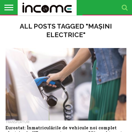
ACTUALITATE
ALL POSTS TAGGED "MAȘINI
PROFIL DE
BUSINESS
ANALIZE
OPINII
FINANȚE
TIMP
ANTREPRENOR
PERSONALE
LIBER
ELECTRICE"
TRANSPORTURI
Eurostat: Înmatriculările de vehicule noi complet