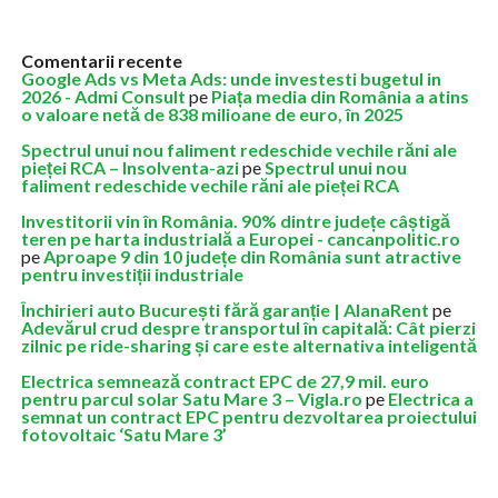
Comentarii recente
Google Ads vs Meta Ads: unde investesti bugetul in
2026 - Admi Consult
pe
Piața media din România a atins
o valoare netă de 838 milioane de euro, în 2025
Spectrul unui nou faliment redeschide vechile răni ale
pieței RCA – Insolventa-azi
pe
Spectrul unui nou
faliment redeschide vechile răni ale pieței RCA
Investitorii vin în România. 90% dintre județe câștigă
teren pe harta industrială a Europei - cancanpolitic.ro
pe
Aproape 9 din 10 județe din România sunt atractive
pentru investiții industriale
Închirieri auto București fără garanție | AlanaRent
pe
Adevărul crud despre transportul în capitală: Cât pierzi
zilnic pe ride-sharing și care este alternativa inteligentă
Electrica semnează contract EPC de 27,9 mil. euro
pentru parcul solar Satu Mare 3 – Vigla.ro
pe
Electrica a
semnat un contract EPC pentru dezvoltarea proiectului
fotovoltaic ‘Satu Mare 3’