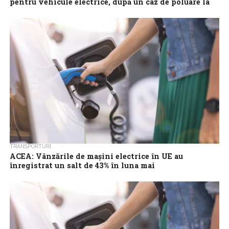
pentru vehicule electrice, după un caz de poluare la
Debrețin
Guvernul ungar al noului premier Peter Magyar a amenințat că va
închide fabricile din industria bateriilor pentru vehicule electrice
care nu respectă...
TRANSPORTURI
ACEA: Vânzările de mașini electrice în UE au
înregistrat un salt de 43% în luna mai
Mașinile electrice și hibride au continuat să susțină piața auto din
Uniunea Europeană în luna mai, înmatriculările de autoturisme
înregistrând un avans...