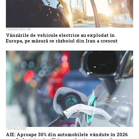
TRANSPORTURI
Vânzările de vehicule electrice au explodat în
Europa, pe măsură ce războiul din Iran a crescut
prețurile la pompă
Cererea de vehicule electrice în Europa a crescut semnificativ,
deoarece prețurile ridicate la combustibil, legate de războiul din
Iran, propulsează vânzările de...
TEHNOLOGIE
AIE: Aproape 30% din automobilele vândute în 2026