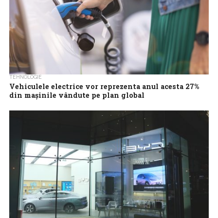
TEHNOLOGIE
Vehiculele electrice vor reprezenta anul acesta 27%
din mașinile vândute pe plan global
Peste un sfert (27%) din mașinile vândute la nivel global în 2026
vor fi electrice (EV), conform unui raport realizat de analiștii...