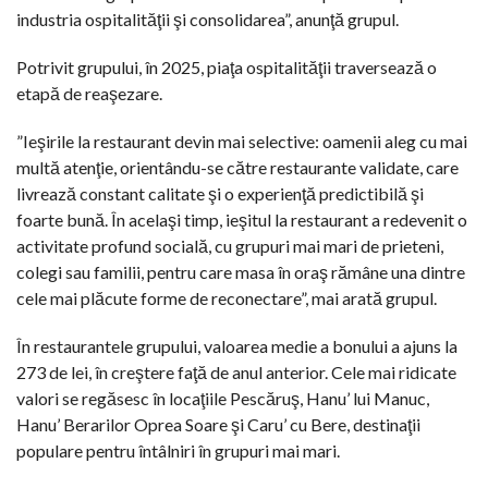
industria ospitalităţii şi consolidarea”, anunţă grupul.
Potrivit grupului, în 2025, piaţa ospitalităţii traversează o
etapă de reaşezare.
”Ieşirile la restaurant devin mai selective: oamenii aleg cu mai
multă atenţie, orientându-se către restaurante validate, care
livrează constant calitate şi o experienţă predictibilă şi
foarte bună. În acelaşi timp, ieşitul la restaurant a redevenit o
activitate profund socială, cu grupuri mai mari de prieteni,
colegi sau familii, pentru care masa în oraş rămâne una dintre
cele mai plăcute forme de reconectare”, mai arată grupul.
În restaurantele grupului, valoarea medie a bonului a ajuns la
273 de lei, în creştere faţă de anul anterior. Cele mai ridicate
valori se regăsesc în locaţiile Pescăruş, Hanu’ lui Manuc,
Hanu’ Berarilor Oprea Soare şi Caru’ cu Bere, destinaţii
populare pentru întâlniri în grupuri mai mari.