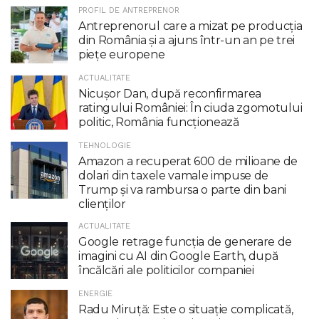
PROFIL DE ANTREPRENOR
Antreprenorul care a mizat pe producția
din România și a ajuns într-un an pe trei
piețe europene
ACTUALITATE
Nicuşor Dan, după reconfirmarea
ratingului României: În ciuda zgomotului
politic, România funcţionează
TEHNOLOGIE
Amazon a recuperat 600 de milioane de
dolari din taxele vamale impuse de
Trump şi va rambursa o parte din bani
clienţilor
ACTUALITATE
Google retrage funcţia de generare de
imagini cu AI din Google Earth, după
încălcări ale politicilor companiei
ENERGIE
Radu Miruţă: Este o situaţie complicată,