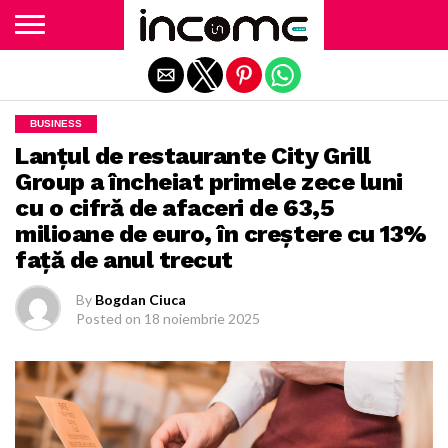
Exit mobile version
BUSINESS
Lanţul de restaurante City Grill
Group a încheiat primele zece luni
cu o cifră de afaceri de 63,5
milioane de euro, în creştere cu 13%
faţă de anul trecut
By
Bogdan Ciuca
Posted on
18 noiembrie 2025