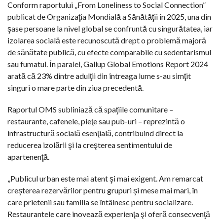
Conform raportului „From Loneliness to Social Connection”
publicat de Organizaţia Mondială a Sănătăţii în 2025, una din
şase persoane la nivel global se confruntă cu singurătatea, iar
izolarea socială este recunoscută drept o problemă majoră
de sănătate publică, cu efecte comparabile cu sedentarismul
sau fumatul. În paralel, Gallup Global Emotions Report 2024
arată că 23% dintre adulţii din întreaga lume s-au simţit
singuri o mare parte din ziua precedentă.
Raportul OMS subliniază că spaţiile comunitare –
restaurante, cafenele, pieţe sau pub-uri – reprezintă o
infrastructură socială esenţială, contribuind direct la
reducerea izolării şi la creşterea sentimentului de
apartenenţă.
„Publicul urban este mai atent şi mai exigent. Am remarcat
creşterea rezervărilor pentru grupuri şi mese mai mari, în
care prietenii sau familia se întâlnesc pentru socializare.
Restaurantele care inovează experienţa şi oferă consecvenţă