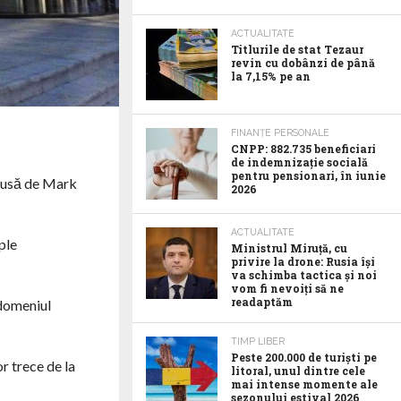
ACTUALITATE
Titlurile de stat Tezaur
revin cu dobânzi de până
la 7,15% pe an
FINANȚE PERSONALE
CNPP: 882.735 beneficiari
de indemnizație socială
pentru pensionari, în iunie
ondusă de Mark
2026
ACTUALITATE
ple
Ministrul Miruță, cu
privire la drone: Rusia își
va schimba tactica și noi
vom fi nevoiți să ne
readaptăm
 domeniul
TIMP LIBER
Peste 200.000 de turiști pe
r trece de la
litoral, unul dintre cele
mai intense momente ale
sezonului estival 2026