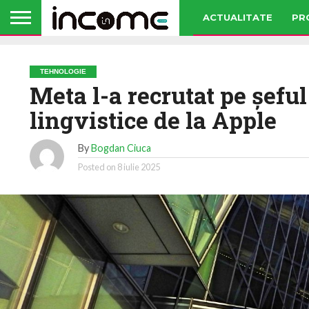
ACTUALITATE
PR
TEHNOLOGIE
Meta l-a recrutat pe şefu
lingvistice de la Apple
By
Bogdan Ciuca
Posted on
8 iulie 2025