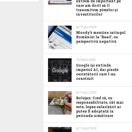
extrem de important pe
care am dorit să îl
transmitem piețelor și
investitorilor
ACTUALITATE
Moody’s menține ratingul
României la ‘Baa3’, cu
perspectivă negativă
TEHNOLOGIE
Google îşi extinde
imperiul AI, dar pierde
cercetătorii care l-au
construit
ACTUALITATE
Bolojan: Cred că, cu
responsabilitate, cât mai
este, legea salarizării ar
putea fi adoptată în
perioada următoare
ACTUALITATE