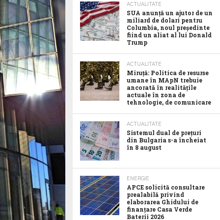
ACTUALITATE
SUA anunţă un ajutor de un
miliard de dolari pentru
Columbia, noul preşedinte
fiind un aliat al lui Donald
Trump
ACTUALITATE
Miruță: Politica de resurse
umane în MApN trebuie
ancorată în realitățile
actuale în zona de
tehnologie, de comunicare
ACTUALITATE
Sistemul dual de prețuri
din Bulgaria s-a încheiat
în 8 august
ENERGIE
APCE solicită consultare
prealabilă privind
elaborarea Ghidului de
finanțare Casa Verde
Baterii 2026