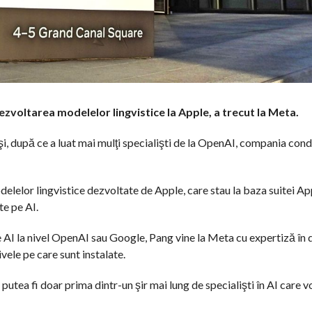
voltarea modelelor lingvistice la Apple, a trecut la Meta.
ă şi, după ce a luat mai mulţi specialişti de la OpenAI, compania c
lelor lingvistice dezvoltate de Apple, care stau la baza suitei Ap
te pe AI.
e AI la nivel OpenAI sau Google, Pang vine la Meta cu expertiză în
vele pe care sunt instalate.
utea fi doar prima dintr-un şir mai lung de specialişti în AI care vo