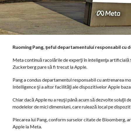
Ruoming Pang, şeful departamentului responsabil cu dez
Meta continuă racolările de experţi în inteligenţa artificial
Zuckerberg pare să fi trecut la Apple.
Pang a condus departamentul responsabil cu antrenarea mode
Intelligence şi a altor facilităţi ale dispozitivelor Apple baza
Chiar dacă Apple nu a reuşi până acum să dezvolte soluţii d
modelelor de mici dimensiuni, care rulează local pe dispoziti
Plecarea lui Pang, conform surselor citate de Bloomberg, ar p
Apple la Meta.