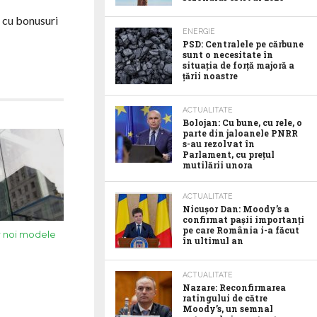
i cu bonusuri
ENERGIE
PSD: Centralele pe cărbune
sunt o necesitate în
situația de forță majoră a
țării noastre
ACTUALITATE
Bolojan: Cu bune, cu rele, o
parte din jaloanele PNRR
s-au rezolvat în
Parlament, cu prețul
mutilării unora
ACTUALITATE
Nicușor Dan: Moody’s a
confirmat pașii importanți
pe care România i-a făcut
r noi modele
în ultimul an
ACTUALITATE
Nazare: Reconfirmarea
ratingului de către
Moody’s, un semnal