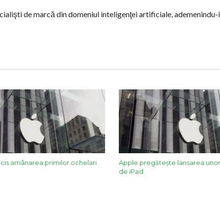
ialişti de marcă din domeniul inteligenţei artificiale, ademenindu-
ecis amânarea primilor ochelari
Apple pregăteşte lansarea uno
de iPad