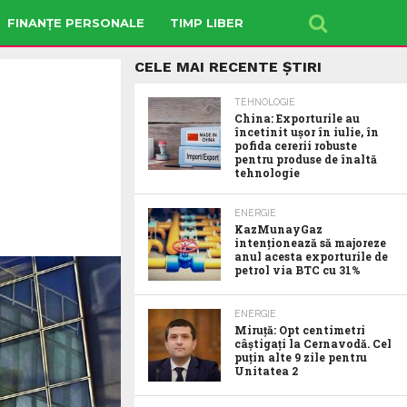
FINANȚE PERSONALE
TIMP LIBER
CELE MAI RECENTE ȘTIRI
TEHNOLOGIE
China: Exporturile au
încetinit ușor în iulie, în
pofida cererii robuste
pentru produse de înaltă
tehnologie
ENERGIE
KazMunayGaz
intenționează să majoreze
anul acesta exporturile de
petrol via BTC cu 31%
ENERGIE
Miruță: Opt centimetri
câștigați la Cernavodă. Cel
puțin alte 9 zile pentru
Unitatea 2