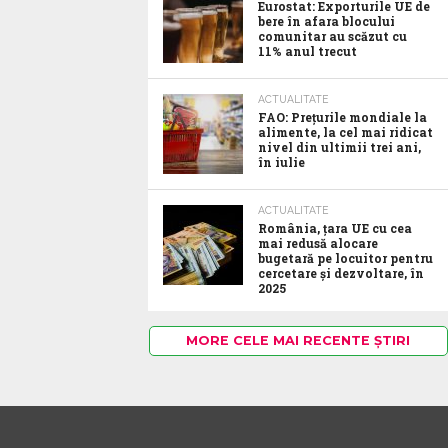
Eurostat: Exporturile UE de
bere în afara blocului
comunitar au scăzut cu
11% anul trecut
ACTUALITATE
FAO: Prețurile mondiale la
alimente, la cel mai ridicat
nivel din ultimii trei ani,
în iulie
ACTUALITATE
România, țara UE cu cea
mai redusă alocare
bugetară pe locuitor pentru
cercetare și dezvoltare, în
2025
MORE CELE MAI RECENTE ȘTIRI