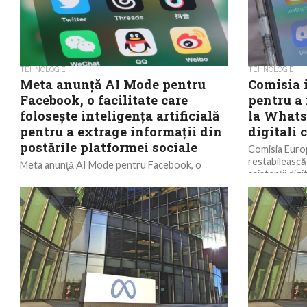
TEHNOLOGIE
TEHNOLOGIE
Meta anunţă AI Mode pentru
Comisia 
Facebook, o facilitate care
pentru a 
foloseşte inteligenţa artificială
la Whats
pentru a extrage informaţii din
digitali 
postările platformei sociale
Comisia Euro
restabilească
Meta anunţă AI Mode pentru Facebook, o
asistenții dig
facilitate care foloseşte inteligenţa artificială
îl...
pentru a extrage informaţii din postările
platformei sociale şi a...