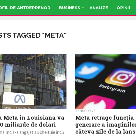
OFIL DE ANTREPRENOR
BUSINESS
ANALIZE
OPINII
STS TAGGED "META"
TEHNOLOGIE
ia Meta în Louisiana va
Meta retrage funcţia 
0 miliarde de dolari
generare a imaginilor
câteva zile de la lan
s Inc s-a angajat să cheltuie încă