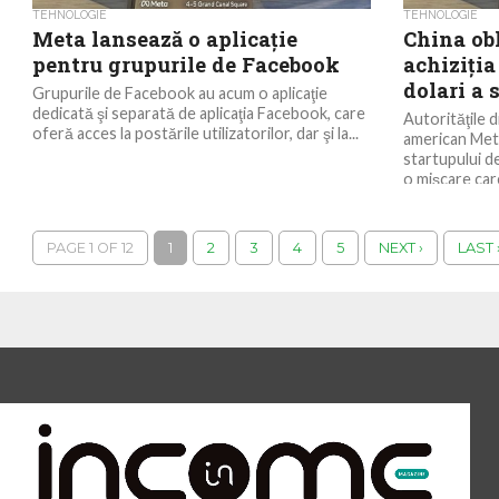
TEHNOLOGIE
TEHNOLOGIE
Meta lansează o aplicaţie
China ob
pentru grupurile de Facebook
achiziţia
dolari a
Grupurile de Facebook au acum o aplicaţie
dedicată şi separată de aplicaţia Facebook, care
Autorităţile 
oferă acces la postările utilizatorilor, dar şi la...
american Meta
startupului de
o mişcare care
PAGE 1 OF 12
1
2
3
4
5
NEXT ›
LAST 