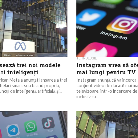
tificiale, cu numele de cod Iris, ca
TEHNOLOGIE
sează trei noi modele
Instagram vrea să ofe
ri inteligenţi
mai lungi pentru TV
ican Meta a anunţat lansarea a trei
Instagram anunţă că va încerca
helari smart sub brand propriu,
conţinut video de durată mai m
cţii de inteligenţă artificială şi...
televizoare, într-o încercare de
inclusiv cu...