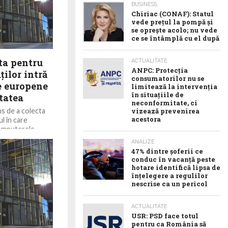
BUSINESS
Chiriac (CONAF): Statul
vede prețul la pompă și
se oprește acolo; nu vede
ce se întâmplă cu el după
ta pentru
ACTUALITATE
ANPC: Protecția
ilor intră
consumatorilor nu se
le europene
limitează la intervenția
în situațiile de
tatea
neconformitate, ci
s de a colecta
vizează prevenirea
acestora
l în care
computerele
ANALIZE
47% dintre șoferii ce
conduc în vacanță peste
hotare identifică lipsa de
înțelegere a regulilor
nescrise ca un pericol
ACTUALITATE
USR: PSD face totul
pentru ca România să