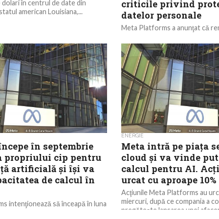
criticile privind prot
 dolari în centrul de date din
tatul american Louisiana,...
datelor personale
Meta Platforms a anunţat că re
funcţie de inteligenţă artificială 
această săptămână, care permi
de imagini folosind...
ENERGIE
începe în septembrie
Meta intră pe piaţa se
 propriului cip pentru
cloud şi va vinde put
ă artificială şi îşi va
calcul pentru AI. Acţ
acitatea de calcul în
urcat cu aproape 10%
Acţiunile Meta Platforms au urc
miercuri, după ce compania a co
s intenţionează să înceapă în luna
pregăteşte lansarea unei afaceri 
oducţia propriului cip destinat