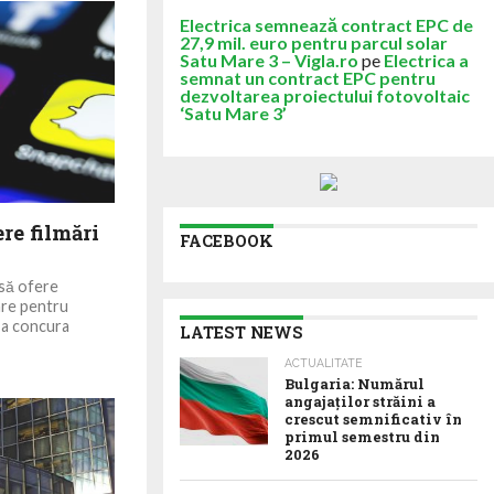
Electrica semnează contract EPC de
27,9 mil. euro pentru parcul solar
Satu Mare 3 – Vigla.ro
pe
Electrica a
semnat un contract EPC pentru
dezvoltarea proiectului fotovoltaic
‘Satu Mare 3’
re filmări
FACEBOOK
 să ofere
are pentru
 a concura
LATEST NEWS
ACTUALITATE
Bulgaria: Numărul
angajaților străini a
crescut semnificativ în
primul semestru din
2026