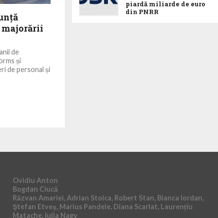
piardă miliarde de euro
din PNRR
unță
 majorării
nii de
orms și
ri de personal și
Ovidiu Anton
Bogdan Ciucă
Răzvan Amariei, Adrian Stoica, Robert Stan, Bianca Iordan,
Ștefan Etveș, Marius Pandele, Diana Scarlat, Laurențiu
Matache, Iulia Nagy