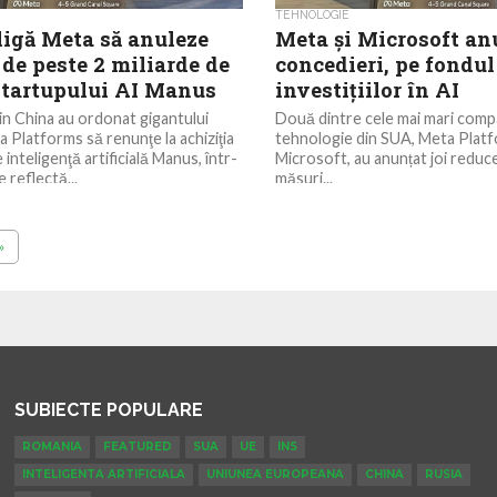
TEHNOLOGIE
ligă Meta să anuleze
Meta și Microsoft an
 de peste 2 miliarde de
concedieri, pe fondul
 startupului AI Manus
investițiilor în AI
din China au ordonat gigantului
Două dintre cele mai mari compa
 Platforms să renunţe la achiziţia
tehnologie din SUA, Meta Platf
 inteligenţă artificială Manus, într-
Microsoft, au anunțat joi reduce
 reflectă...
măsuri...
»
SUBIECTE POPULARE
ROMANIA
FEATURED
SUA
UE
INS
INTELIGENTA ARTIFICIALA
UNIUNEA EUROPEANA
CHINA
RUSIA