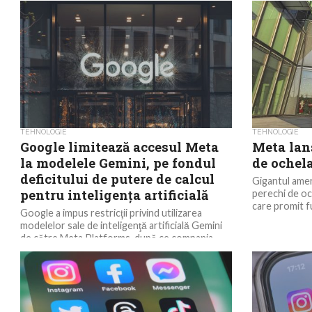
încalcă Legea privind serviciile digitale (Digital
inteligenţei ar
Services Act – DSA) prin...
parte a...
TEHNOLOGIE
TEHNOLOGIE
Google limitează accesul Meta
Meta lan
la modelele Gemini, pe fondul
de ochela
deficitului de putere de calcul
Gigantul amer
pentru inteligenţa artificială
perechi de oc
care promit fun
Google a impus restricţii privind utilizarea
modelelor sale de inteligenţă artificială Gemini
de către Meta Platforms, după ce compania
condusă de Mark...