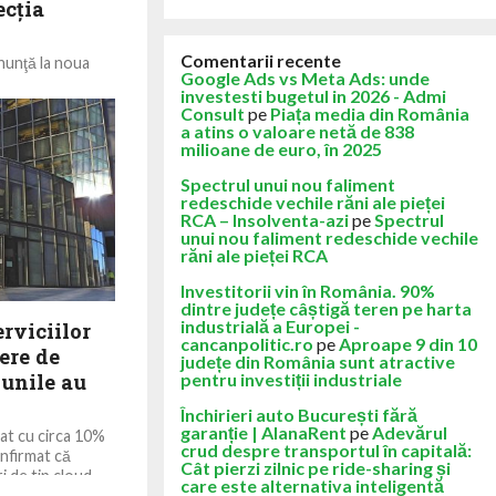
ecţia
Comentarii recente
nunţă la noua
Google Ads vs Meta Ads: unde
lansată în
investesti bugetul in 2026 - Admi
tea generarea
Consult
pe
Piața media din România
a atins o valoare netă de 838
milioane de euro, în 2025
Spectrul unui nou faliment
redeschide vechile răni ale pieței
RCA – Insolventa-azi
pe
Spectrul
unui nou faliment redeschide vechile
răni ale pieței RCA
Investitorii vin în România. 90%
dintre județe câștigă teren pe harta
industrială a Europei -
rviciilor
cancanpolitic.ro
pe
Aproape 9 din 10
ere de
județe din România sunt atractive
iunile au
pentru investiții industriale
Închirieri auto București fără
garanție | AlanaRent
pe
Adevărul
at cu circa 10%
crud despre transportul în capitală:
nfirmat că
Cât pierzi zilnic pe ride-sharing și
de tip cloud,...
care este alternativa inteligentă