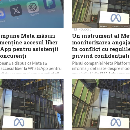
TEHNOLOGIE
impune Meta măsuri
Un instrument al Me
menține accesul liber
monitorizarea angajaţ
App pentru asistenții
în conflict cu reguli
concurenți
privind confidenţiali
peană a dispus ca Meta să
Planul companiei Meta Platform
 accesul liber la WhatsApp pentru
informaţii detaliate despre modu
itali de uz general concurenți și să
angajaţii săi din SUA folosesc 
pentru antrenarea modelelor...