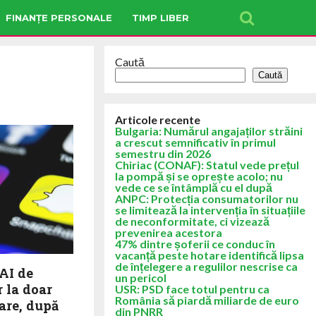
FINANȚE PERSONALE
TIMP LIBER
Caută
Caută
Articole recente
Bulgaria: Numărul angajaților străini
a crescut semnificativ în primul
semestru din 2026
Chiriac (CONAF): Statul vede prețul
la pompă și se oprește acolo; nu
vede ce se întâmplă cu el după
ANPC: Protecția consumatorilor nu
se limitează la intervenția în situațiile
de neconformitate, ci vizează
prevenirea acestora
47% dintre șoferii ce conduc în
vacanță peste hotare identifică lipsa
de înțelegere a regulilor nescrise ca
AI de
un pericol
 la doar
USR: PSD face totul pentru ca
România să piardă miliarde de euro
sare, după
din PNRR