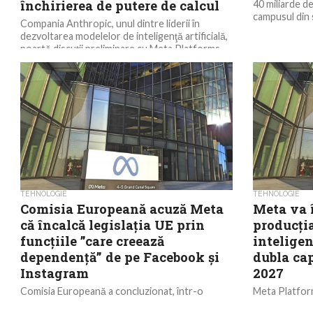
închirierea de putere de calcul
40 miliarde de
campusul din s
Compania Anthropic, unul dintre liderii în
dezvoltarea modelelor de inteligenţă artificială,
poartă discuţii preliminare cu Meta Platforms
pentru a închiria putere de...
TEHNOLOGIE
TEHNOLOGIE
Comisia Europeană acuză Meta
Meta va 
că încalcă legislaţia UE prin
producţia
funcţiile ”care creează
inteligenţ
dependenţă” de pe Facebook şi
dubla cap
Instagram
2027
Comisia Europeană a concluzionat, într-o
Meta Platform
evaluare preliminară publicată vineri, că Meta
septembrie pr