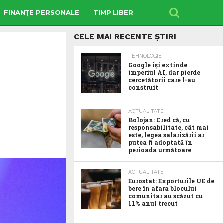
FINANȚE PERSONALE
TIMP LIBER
CELE MAI RECENTE ȘTIRI
TEHNOLOGIE
Google îşi extinde
imperiul AI, dar pierde
cercetătorii care l-au
construit
ACTUALITATE
Bolojan: Cred că, cu
responsabilitate, cât mai
este, legea salarizării ar
putea fi adoptată în
perioada următoare
ACTUALITATE
Eurostat: Exporturile UE de
bere în afara blocului
comunitar au scăzut cu
11% anul trecut