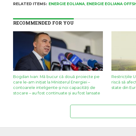
RELATED ITEMS:
ENERGIE EOLIANA
,
ENERGIE EOLIANA OFFS
RECOMMENDED FOR YOU
Bogdan Ivan: Mă bucur că două proiecte pe
Restricţiile 
care le-am iniţiat la Ministerul Energiei –
riscă să afe
contoarele inteligente şi noi capacităţi de
state din Eu
stocare – au fost continuate şi au fost lansate