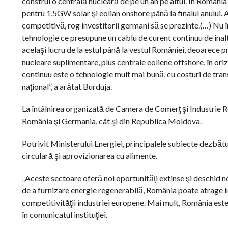
construi o centrală nucleară de pe un an pe altul. În Români
pentru 1,5GW solar şi eolian onshore până la finalul anului. As
competitivă, rog investitorii germani să se prezinte.(…) Nu
tehnologie ce presupune un cablu de curent continuu de înalt
acelaşi lucru de la estul până la vestul României, deoarece 
nucleare suplimentare, plus centrale eoliene offshore, în ori
continuu este o tehnologie mult mai bună, cu costuri de tran
naţional”, a arătat Burduja.
La întâlnirea organizată de Camera de Comerţ şi Industrie 
România şi Germania, cât şi din Republica Moldova.
Potrivit Ministerului Energiei, principalele subiecte dezbăt
circulară şi aprovizionarea cu alimente.
„Aceste sectoare oferă noi oportunităţi extinse şi deschid 
de a furnizare energie regenerabilă, România poate atrage in
competitivităţii industriei europene. Mai mult, România este
în comunicatul instituţiei.