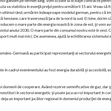
a noi gândim pe termen lung. Vom scoate la licitaţie contracte pentr
ta va stabiliza în esenţă preţul pentru următorii 15 ani. Vreau să fie
 în ultimul rând, urmărim îndeaproape modelul german, pentru că i
ă tensiune, care traversează ţara de la nord la sud. Ei bine, dorim 
producem o mare parte din energia noastră în zona de est, şi vom a
zontul anului 2030. O mare parte din consumul nostru este în vest. 
sport mult mai mici. De asemenea, ajută la echilibrarea sistemului 
Româno-Germană au participat reprezentanţi ai sectorului energetic
ute în cadrul evenimentului au fost energia durabilă şi accesibilă, 
noi domenii de cooperare. Având rezerve semnificative de gaz, dar ş
vestitori în sectorul energetic şi poate juca un rol important în co
 deja un important jucător regional în domeniul producţiei de energi