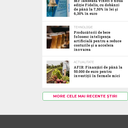
MF lansează vineri o nouă
ediție Fidelis, cu dobânzi
de până la 7,50% în lei și
6,30% în euro
TEHNOLOGIE
Producătorii de bere
folosesc inteligența
artificială pentru a reduce
costurile și a accelera
inovarea
ACTUALITATE
AFIR: Finanțări de până la
50.000 de euro pentru
investiții în fermele mici
MORE CELE MAI RECENTE ȘTIRI