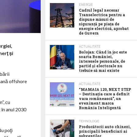
ENERGIE
Cadrul legal necesar
Transelectrica pentru a
dispune măsuri de
siguranță pe piața de
energie electrică, aprobat
de Guvern
rgiei,
ACTUALITATE
Bolojan: Când în joc este
merţ şi
soarta României,
interesele personale, de
partid și electorale nu
trebuie să mai existe
bării
liană offshore
ACTUALITATE
“MAMAIA 120, NEXT STEP
– Destinația care a definit
vara românească”, un
”, cu
eveniment marca
România Inteligentă
ă în anul 2030
TEHNOLOGIE
Producătorii auto chinezi,
Nu poţi
principalii beneficiari ai
subvenților