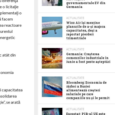
u diferenţă
guvernamentale EV din
 o licitaţie
Germania
mplementaţi o
să facem
ACTUALITATE
Wizz Air își menține
vea reactoare
planurile de a-și majora
capacitatea, deși a
Curentul
raportat pierderi
energetic
trimestriale
ACTUALITATE
Germania: Creșterea
 atât din
comenzilor industriale în
iunie a fost peste așteptări
economia
ACTUALITATE
Bloomberg: Economia de
război a Rusiei
i capacitatea
alimentează creșteri
salariale pe care
nsolidarea
companiile nu și le permit
e”, se arată
ACTUALITATE
Eurostat: PIB-ul UE este