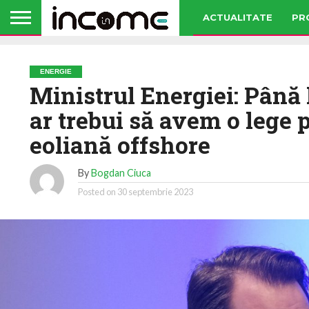
ACTUALITATE
PR
ENERGIE
Ministrul Energiei: Până l
ar trebui să avem o lege 
eoliană offshore
By
Bogdan Ciuca
Posted on
30 septembrie 2023