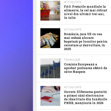
ACTUALITATE
FAO: Prețurile mondiale la
alimente, la cel mai ridicat
nivel din ultimii trei ani,
în iulie
ACTUALITATE
România, țara UE cu cea
mai redusă alocare
bugetară pe locuitor pentru
cercetare și dezvoltare, în
2025
TEHNOLOGIE
Comisia Europeană a
aprobat preluarea eMAG de
către Naspers
ACTUALITATE
Guvern: Eliberarea gratuită
a primei cărți electronice
de identitate din fondurile
PNRR, menținută în 2026