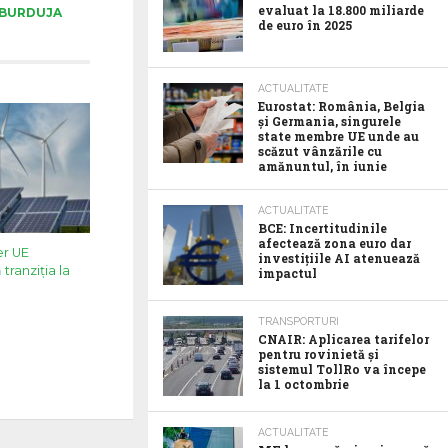
evaluat la 18.800 miliarde
 BURDUJA
de euro în 2025
ACTUALITATE
Eurostat: România, Belgia
și Germania, singurele
state membre UE unde au
scăzut vânzările cu
amănuntul, în iunie
ACTUALITATE
BCE: Incertitudinile
afectează zona euro dar
er UE
investițiile AI atenuează
tranziția la
impactul
TRANSPORTURI
CNAIR: Aplicarea tarifelor
pentru rovinietă și
sistemul TollRo va începe
la 1 octombrie
ACTUALITATE