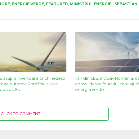
HORE
,
ENERGIE VERDE
,
FEATURED
,
MINISTRUL ENERGIEI
,
SEBASTIAN
UE asupra invertoarelor chinezeşti
Țări din CEE, inclusiv România, c
cteze puternic România şi alte
consolidarea fondului care ajută 
ropa de Est
energia verde
CLICK TO COMMENT