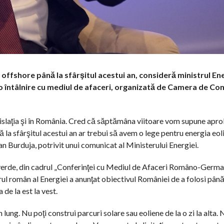
offshore până la sfârşitul acestui an, consideră ministrul Ene
la o întâlnire cu mediul de afaceri, organizată de Camera de Co
gislaţia şi în România. Cred că săptămâna viitoare vom supune apro
ă la sfârşitul acestui an ar trebui să avem o lege pentru energia eo
n Burduja, potrivit unui comunicat al Ministerului Energiei.
 verde, din cadrul „Conferinţei cu Mediul de Afaceri Româno-German
trul român al Energiei a anunţat obiectivul României de a folosi pân
de la est la vest.
lung. Nu poţi construi parcuri solare sau eoliene de la o zi la alta. 