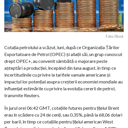
Foto: iStock
Cotația petrolului a scăzut, luni, după ce Organizația Țărilor
Exportatoare de Petrol (OPEC) și aliații săi, un grup cunoscut
drept OPEC+, au convenit sâmbătă o majorare peste
așteptări a producției, începând din luna august, în timp ce
incertitudinile cu privire la tarifele vamale americane și
impactul lor potențial asupra creșterii economiei mondiale au
influențat estimările cu privire la evoluția cererii de petrol,
transmite Reuters.
În jurul orei 06:42 GMT, cotațiile futures pentru țițeiul Brent
erau în scădere cu 24 de cenți, sau 0,35%, până la 68,06 dolari
per baril, în timp ce cotațiile pentru țițeiul american West