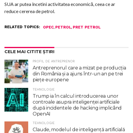
SUA ar putea încetini activitatea economică, ceea ce ar
reduce cererea de petrol.
RELATED TOPICS:
,
,
OPEC
PETROL
PRET PETROL
CELE MAI CITITE ȘTIRI
PROFIL DE ANTREPRENOR
Antreprenorul care a mizat pe producția
din România și a ajuns într-un an pe trei
piețe europene
TEHNOLOGIE
Trump ia în calcul introducerea unor
controale asupra inteligenţei artificiale
după incidentele de hacking implicând
OpenAI
TEHNOLOGIE
Claude, modelul de inteligenţă artificială