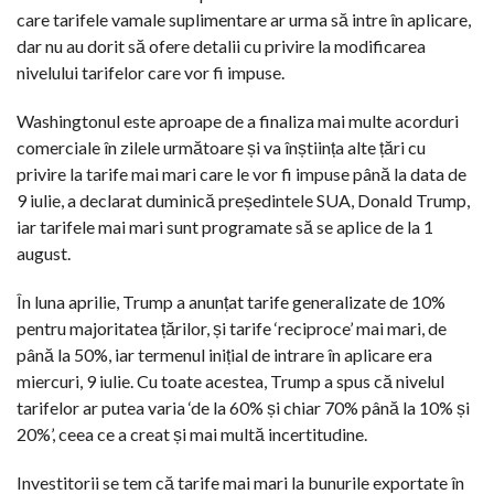
care tarifele vamale suplimentare ar urma să intre în aplicare,
dar nu au dorit să ofere detalii cu privire la modificarea
nivelului tarifelor care vor fi impuse.
Washingtonul este aproape de a finaliza mai multe acorduri
comerciale în zilele următoare și va înștiința alte țări cu
privire la tarife mai mari care le vor fi impuse până la data de
9 iulie, a declarat duminică președintele SUA, Donald Trump,
iar tarifele mai mari sunt programate să se aplice de la 1
august.
În luna aprilie, Trump a anunțat tarife generalizate de 10%
pentru majoritatea țărilor, și tarife ‘reciproce’ mai mari, de
până la 50%, iar termenul inițial de intrare în aplicare era
miercuri, 9 iulie. Cu toate acestea, Trump a spus că nivelul
tarifelor ar putea varia ‘de la 60% și chiar 70% până la 10% și
20%’, ceea ce a creat și mai multă incertitudine.
Investitorii se tem că tarife mai mari la bunurile exportate în