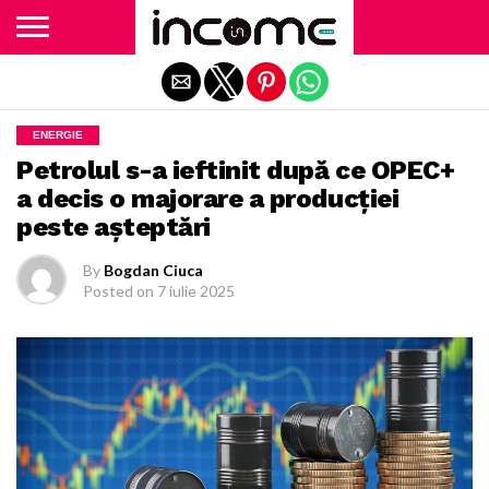
Exit mobile version
ENERGIE
Petrolul s-a ieftinit după ce OPEC+
a decis o majorare a producției
peste așteptări
By
Bogdan Ciuca
Posted on
7 iulie 2025