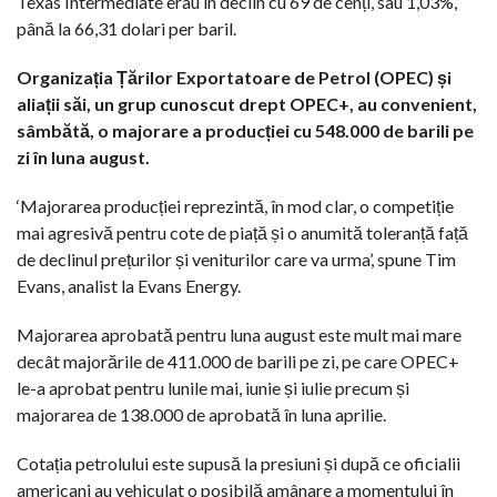
Texas Intermediate erau în declin cu 69 de cenți, sau 1,03%,
până la 66,31 dolari per baril.
Organizația Țărilor Exportatoare de Petrol (OPEC) și
aliații săi, un grup cunoscut drept OPEC+, au convenient,
sâmbătă, o majorare a producției cu 548.000 de barili pe
zi în luna august.
‘Majorarea producției reprezintă, în mod clar, o competiție
mai agresivă pentru cote de piață și o anumită toleranță față
de declinul prețurilor și veniturilor care va urma’, spune Tim
Evans, analist la Evans Energy.
Majorarea aprobată pentru luna august este mult mai mare
decât majorările de 411.000 de barili pe zi, pe care OPEC+
le-a aprobat pentru lunile mai, iunie și iulie precum și
majorarea de 138.000 de aprobată în luna aprilie.
Cotația petrolului este supusă la presiuni și după ce oficialii
americani au vehiculat o posibilă amânare a momentului în