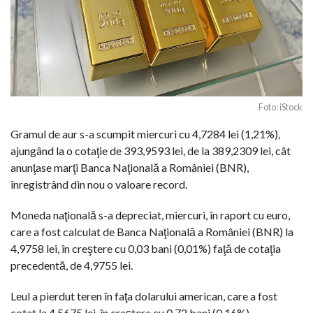
Foto: iStock
Gramul de aur s-a scumpit miercuri cu 4,7284 lei (1,21%),
ajungând la o cotaţie de 393,9593 lei, de la 389,2309 lei, cât
anunţase marţi Banca Naţională a României (BNR),
înregistrând din nou o valoare record.
Moneda naţională s-a depreciat, miercuri, în raport cu euro,
care a fost calculat de Banca Naţională a României (BNR) la
4,9758 lei, în creştere cu 0,03 bani (0,01%) faţă de cotaţia
precedentă, de 4,9755 lei.
Leul a pierdut teren în faţa dolarului american, care a fost
cotat la 4,5675 lei, în creştere cu 0,72 bani (0,16%),