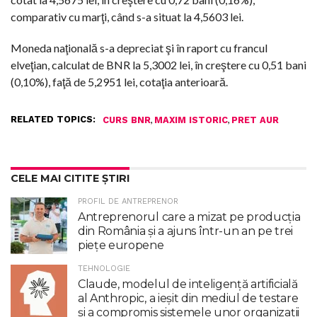
comparativ cu marţi, când s-a situat la 4,5603 lei.
Moneda naţională s-a depreciat şi în raport cu francul
elveţian, calculat de BNR la 5,3002 lei, în creştere cu 0,51 bani
(0,10%), faţă de 5,2951 lei, cotaţia anterioară.
RELATED TOPICS:
,
,
CURS BNR
MAXIM ISTORIC
PRET AUR
CELE MAI CITITE ȘTIRI
PROFIL DE ANTREPRENOR
Antreprenorul care a mizat pe producția
din România și a ajuns într-un an pe trei
piețe europene
TEHNOLOGIE
Claude, modelul de inteligenţă artificială
al Anthropic, a ieşit din mediul de testare
şi a compromis sistemele unor organizaţii