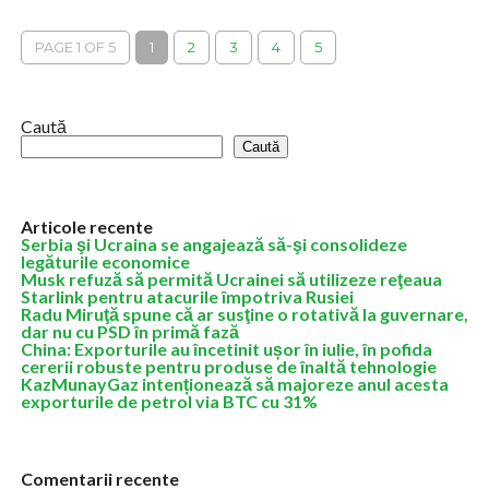
a captat atenția investitorilor, prețul metalului prețios crescând
cu 60% de la începutul...
PAGE 1 OF 5
1
2
3
4
5
Caută
Caută
Articole recente
Serbia şi Ucraina se angajează să-şi consolideze
legăturile economice
Musk refuză să permită Ucrainei să utilizeze reţeaua
Starlink pentru atacurile împotriva Rusiei
Radu Miruţă spune că ar susţine o rotativă la guvernare,
dar nu cu PSD în primă fază
China: Exporturile au încetinit ușor în iulie, în pofida
cererii robuste pentru produse de înaltă tehnologie
KazMunayGaz intenționează să majoreze anul acesta
exporturile de petrol via BTC cu 31%
Comentarii recente