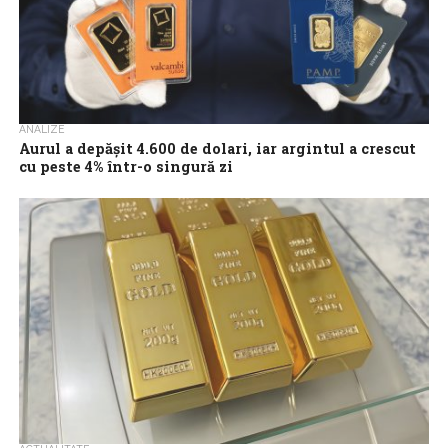
ANALIZE
Aurul a depășit 4.600 de dolari, iar argintul a crescut
cu peste 4% într-o singură zi
Aurul și argintul au înregistrat o creștere bruscă la începutul
săptămânii, prețurile acestora majorându-se semnificativ în prima
zi de tranzacționare. Evoluția reprezintă...