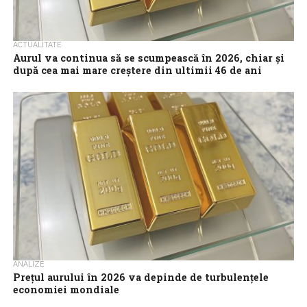
ACTUALITATE
Aurul va continua să se scumpească în 2026, chiar și
după cea mai mare creștere din ultimii 46 de ani
Prețul aurului a înregistrat în 2025 cea mai mare creștere de la
criza petrolieră din 1979 – prețurile dublându-se în ultimii doi...
ANALIZE
Prețul aurului în 2026 va depinde de turbulențele
economiei mondiale
Performanța excepțională a aurului pe tot parcursul anului 2025