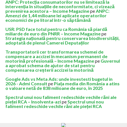
ANPC: Protecția consumatorilor nu se limitează la
intervenția în situațiile de neconformitate, ci vizează
prevenirea acestora – Income Magazine
pe
ANPC:
Amenzi de 1,44 milioane lei aplicate operatorilor
economici de pe litoral într-o săptămână
USR: PSD face totul pentru ca România să piardă
miliarde de euro din PNRR – Income Magazine
pe
Strategia națională pentru conservarea biodiversității,
adoptată de plenul Camerei Deputaților
Transportatorii cer transformarea schemei de
compensare a accizei în mecanism permanent de
motorină profesională – Income Magazine
pe
Guvernul
a aprobat schema de ajutor de stat pentru
compensarea creșterii accizei la motorină
Google Ads vs Meta Ads: unde investesti bugetul in
2026 - Admi Consult
pe
Piața media din România a atins
o valoare netă de 838 milioane de euro, în 2025
Spectrul unui nou faliment redeschide vechile răni ale
pieței RCA – Insolventa-azi
pe
Spectrul unui nou
faliment redeschide vechile răni ale pieței RCA