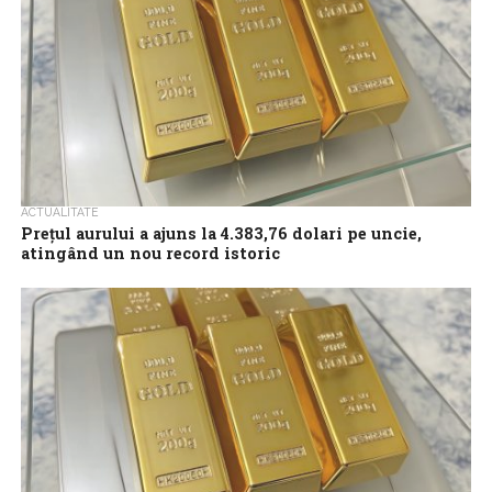
ACTUALITATE
Preţul aurului a ajuns la 4.383,76 dolari pe uncie,
atingând un nou record istoric
Preţul aurului a atins luni 4.383,76 dolari pe uncie, depăşind
recordul din octombrie, investitorii anticipând noi scăderi ale
ratei dobânzii de către...