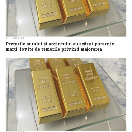
ACTUALITATE
Preţurile aurului şi argintului au scăzut puternic
marţi, lovite de temerile privind majorarea
dobânzilor
Preţurile aurului şi argintului au înregistrat scăderi puternice
marţi, pe fondul vânzărilor masive de pe pieţele financiare şi al
temerilor că Rezerva...