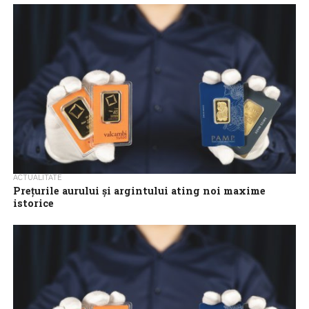
ACTUALITATE
Preţurile aurului şi argintului ating noi maxime
istorice
Preţurile aurului şi argintului au crescut puternic luni, atingând
noi maxime istorice, la doar câteva zile după ce au depăşit
recordurile anterioare,...