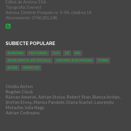
Editat de Antena 3 SA
Tipografia: Everest
Adresa: Dimitrie Pompeiu nr. 9-9A, clădirea 14
Abonamente: 0746.281.248
SUBIECTE POPULARE
ROMANIA
FEATURED
SUA
UE
INS
INTELIGENTA ARTIFICIALA
UNIUNEA EUROPEANA
CHINA
RUSIA
INVESTIȚII
Ovidiu Anton
Bogdan Ciucă
Răzvan Amariei, Adrian Stoica, Robert Stan, Bianca Iordan,
Ștefan Etveș, Marius Pandele, Diana Scarlat, Laurențiu
Matache, Iulia Nagy
Adrian Codreanu