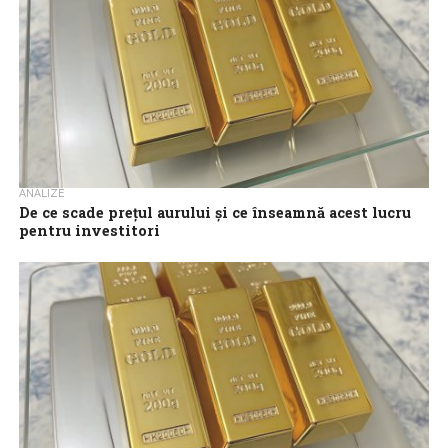
ANALIZE
De ce scade prețul aurului și ce înseamnă acest lucru
pentru investitori
În contextul escaladării conflictelor din Orientul Mijlociu, prețul
aurului a înregistrat o scădere, în ciuda rolului său tradițional de
activ de refugiu...