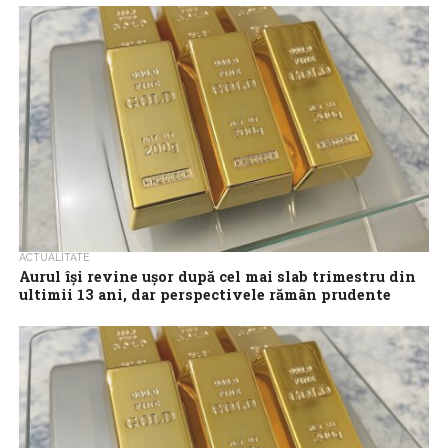
istoric atins în ianuarie, pe fondul creșterii randamentelor
obligațiunilor, aprecierii dolarului american...
ACTUALITATE
Aurul îşi revine uşor după cel mai slab trimestru din
ultimii 13 ani, dar perspectivele rămân prudente
Preţul aurului a recuperat o parte din pierderi miercuri, după ce
metalul preţios a încheiat al doilea trimestru din 2026 cu cea...