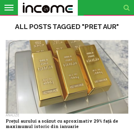
ACTUALITATE
ALL POSTS TAGGED "PRET AUR"
PROFIL DE
BUSINESS
ANALIZE
OPINII
FINANȚE
TIMP
ANTREPRENOR
PERSONALE
LIBER
ANALIZE
Prețul aurului a scăzut cu aproximativ 29% față de
maximumul istoric din ianuarie
Prețul aurului a scăzut cu aproximativ 29% față de maximumul