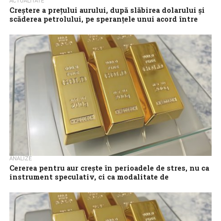
ACTUALITATE
Creştere a preţului aurului, după slăbirea dolarului şi
scăderea petrolului, pe speranţele unui acord între
Statele Unite şi Iran
Preţul aurului a crescut cu peste 1% luni, pe fondul optimismului
privind un posibil acord de pace între Statele Unite şi Iran,...
ANALIZE
Cererea pentru aur crește în perioadele de stres, nu ca
instrument speculativ, ci ca modalitate de
conservare a valorii pe termen lung
Aurul s-a stabilizat în intervalul 4.500 – 4.700 dolari pe uncie în
ultima săptămână, semnalând o etapă de calmare după creșterile
rapide...