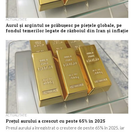
ACTUALITATE
Aurul şi argintul se prăbuşesc pe pieţele globale, pe
fondul temerilor legate de războiul din Iran şi inflaţie
Aurul şi argintul au înregistrat scăderi puternice joi, pierzând
aproximativ 5%, respectiv 10%, într-un val amplu de vânzări care
a afectat pieţele...
ACTUALITATE
Prețul aurului a crescut cu peste 65% în 2025
Prețul aurului a înregistrat o creștere de peste 65% în 2025, iar
pentru acest an cererea pieței locale de aur ar putea...