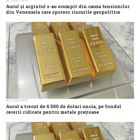
ACTUALITATE
Aurul și argintul s-au scumpit din cauza tensiunilor
din Venezuela care sporesc riscurile geopolitice
Cotațiile la aur și argint au crescut luni, investitorii analizând
riscurile geopolitice sporite în urma capturării liderului
venezuelean Nicolas Maduro de către...
ACTUALITATE
Aurul a trecut de 4.500 de dolari uncia, pe fondul
cererii ridicate pentru metale prețioase
Pe piața spot, cotația aurului a depășit pentru prima dată în
istorie pragul de 4.500 de dolari pe uncie, pe fondul
așteptărilor...