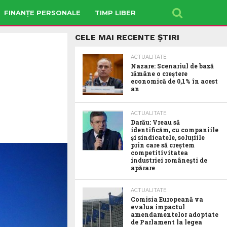
FINANȚE PERSONALE
TIMP LIBER
CELE MAI RECENTE ȘTIRI
ACTUALITATE
Nazare: Scenariul de bază
rămâne o creștere
economică de 0,1% în acest
an
ACTUALITATE
Darău: Vreau să
identificăm, cu companiile
și sindicatele, soluțiile
prin care să creștem
competitivitatea
industriei românești de
apărare
ACTUALITATE
Comisia Europeană va
evalua impactul
amendamentelor adoptate
de Parlament la legea