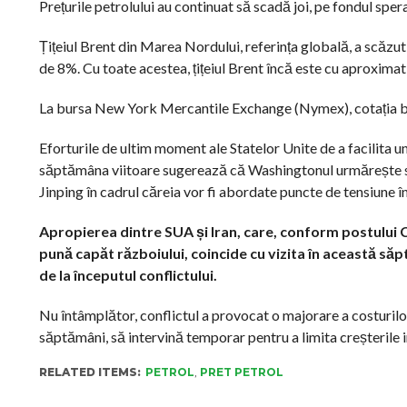
Prețurile petrolului au continuat să scadă joi, pe fondul spe
Țițeiul Brent din Marea Nordului, referința globală, a scăzut
de 8%. Cu toate acestea, țițeiul Brent încă este cu aproximativ
La bursa New York Mercantile Exchange (Nymex), cotația bari
Eforturile de ultim moment ale Statelor Unite de a facilita u
săptămâna viitoare sugerează că Washingtonul urmărește să 
Jinping în cadrul căreia vor fi abordate puncte de tensiune în
Apropierea dintre SUA și Iran, care, conform postulu
pună capăt războiului, coincide cu vizita în această săp
de la începutul conflictului.
Nu întâmplător, conflictul a provocat o majorare a costurilor 
săptămâni, să intervină temporar pentru a limita creșterile i
RELATED ITEMS:
PETROL
,
PRET PETROL