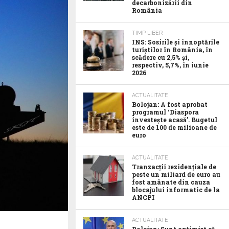
decarbonizării din
România
TIMP LIBER
INS: Sosirile și înnoptările
turiștilor în România, în
scădere cu 2,5% și,
respectiv, 5,7%, în iunie
2026
ACTUALITATE
Bolojan: A fost aprobat
programul ‘Diaspora
investește acasă’. Bugetul
este de 100 de milioane de
euro
ACTUALITATE
Tranzacții rezidențiale de
peste un miliard de euro au
fost amânate din cauza
blocajului informatic de la
ANCPI
ACTUALITATE