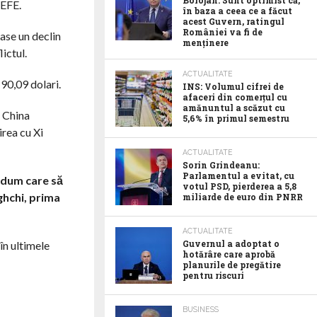
Bolojan: Sunt optimist că,
 EFE.
în baza a ceea ce a făcut
acest Guvern, ratingul
României va fi de
rase un declin
menținere
ictul.
ACTUALITATE
90,09 dolari.
INS: Volumul cifrei de
afaceri din comerțul cu
amănuntul a scăzut cu
n China
5,6% în primul semestru
rea cu Xi
ACTUALITATE
Sorin Grindeanu:
Parlamentul a evitat, cu
ndum care să
votul PSD, pierderea a 5,8
ghchi, prima
miliarde de euro din PNRR
ACTUALITATE
Guvernul a adoptat o
în ultimele
hotărâre care aprobă
planurile de pregătire
pentru riscuri
BUSINESS