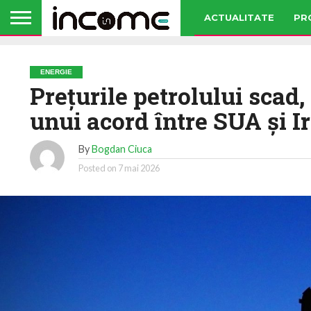
ACTUALITATE
PR
ENERGIE
Prețurile petrolului scad
unui acord între SUA și I
By
Bogdan Ciuca
Posted on
7 mai 2026