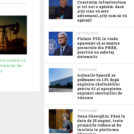
Construim infrastructura
și tot noi o apărăm: dacă
știți cine vă este
adversarul, știți cum să vă
apărați!
ACTUALITATE
Pîslaru: PSD, în ciuda
aparenței că ar susține
proiectele din PNRR,
practică un sabotaj
sistematic
anul susţine că
 miliarde de
TEHNOLOGIE
ct
Acţiunile SpaceX se
prăbuşesc cu 13% după
explozia cheltuielilor
pentru AI şi apropierea
expirării restricţiilor de
vânzare
TEHNOLOGIE
Oana Gheorghiu: Până la
data de 25 august, toate
primăriile trebuie să fie
înrolate în platforma