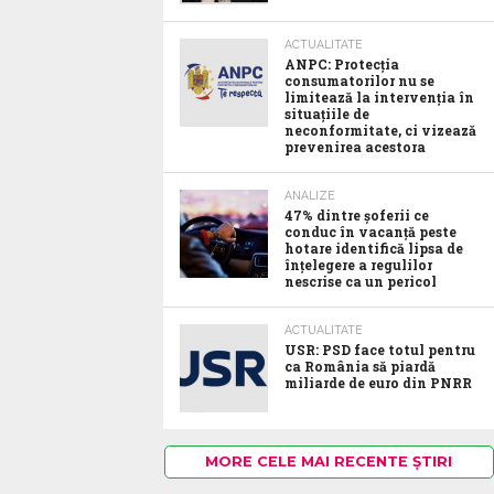
ACTUALITATE
ANPC: Protecția
consumatorilor nu se
limitează la intervenția în
situațiile de
neconformitate, ci vizează
prevenirea acestora
ANALIZE
47% dintre șoferii ce
conduc în vacanță peste
hotare identifică lipsa de
înțelegere a regulilor
nescrise ca un pericol
ACTUALITATE
USR: PSD face totul pentru
ca România să piardă
miliarde de euro din PNRR
MORE CELE MAI RECENTE ȘTIRI