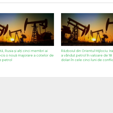
ă, Rusia și alți cinci membri ai
Războiul din Orientul Mijlociu: Ir
cis o nouă majorare a cotelor de
a vândut petrol în valoare de 18
e petrol
dolari în cele cinci luni de confli