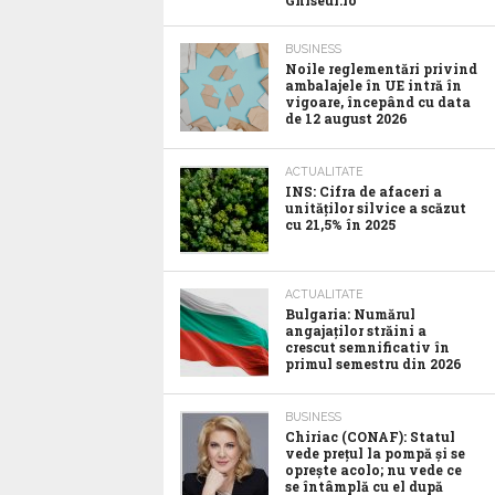
Ghiseul.ro
BUSINESS
Noile reglementări privind
ambalajele în UE intră în
vigoare, începând cu data
de 12 august 2026
ACTUALITATE
INS: Cifra de afaceri a
unităților silvice a scăzut
cu 21,5% în 2025
ACTUALITATE
Bulgaria: Numărul
angajaților străini a
crescut semnificativ în
primul semestru din 2026
BUSINESS
Chiriac (CONAF): Statul
vede prețul la pompă și se
oprește acolo; nu vede ce
se întâmplă cu el după