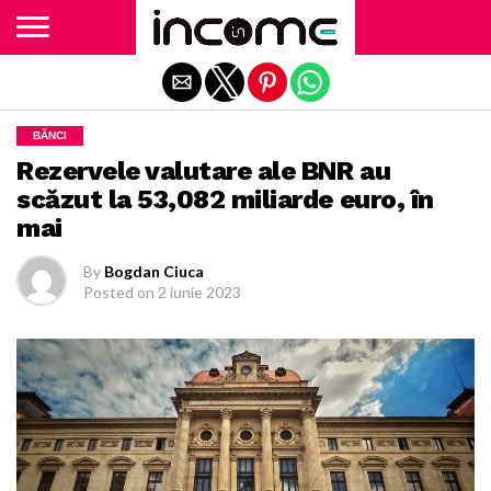
Exit mobile version
BĂNCI
Rezervele valutare ale BNR au
scăzut la 53,082 miliarde euro, în
mai
By
Bogdan Ciuca
Posted on
2 iunie 2023