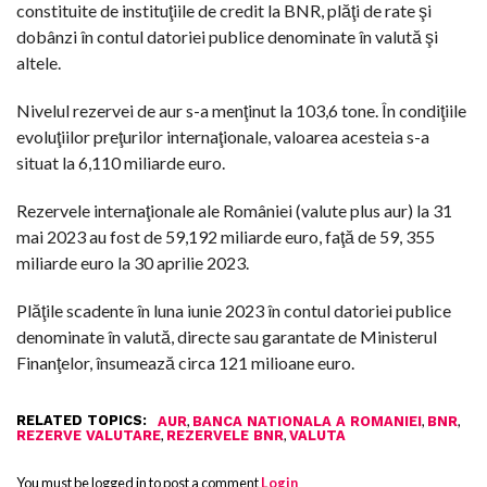
constituite de instituţiile de credit la BNR, plăţi de rate şi
dobânzi în contul datoriei publice denominate în valută şi
altele.
Nivelul rezervei de aur s-a menţinut la 103,6 tone. În condiţiile
evoluţiilor preţurilor internaţionale, valoarea acesteia s-a
situat la 6,110 miliarde euro.
Rezervele internaţionale ale României (valute plus aur) la 31
mai 2023 au fost de 59,192 miliarde euro, faţă de 59, 355
miliarde euro la 30 aprilie 2023.
Plăţile scadente în luna iunie 2023 în contul datoriei publice
denominate în valută, directe sau garantate de Ministerul
Finanţelor, însumează circa 121 milioane euro.
RELATED TOPICS:
,
,
,
AUR
BANCA NATIONALA A ROMANIEI
BNR
,
,
REZERVE VALUTARE
REZERVELE BNR
VALUTA
You must be logged in to post a comment
Login