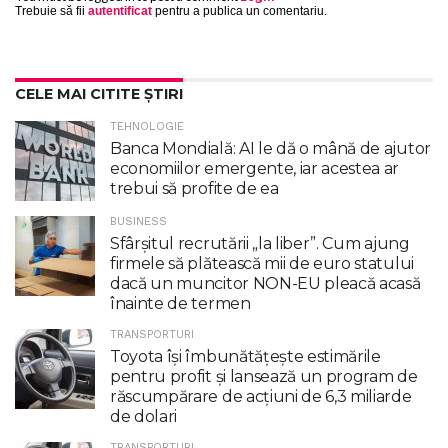
Trebuie să fii
autentificat
pentru a publica un comentariu.
CELE MAI CITITE ȘTIRI
TEHNOLOGIE
Banca Mondială: AI le dă o mână de ajutor
economiilor emergente, iar acestea ar
trebui să profite de ea
BUSINESS
Sfârșitul recrutării „la liber”. Cum ajung
firmele să plătească mii de euro statului
dacă un muncitor NON-EU pleacă acasă
înainte de termen
TRANSPORTURI
Toyota îşi îmbunătăţeşte estimările
pentru profit şi lansează un program de
răscumpărare de acţiuni de 6,3 miliarde
de dolari
TRANSPORTURI