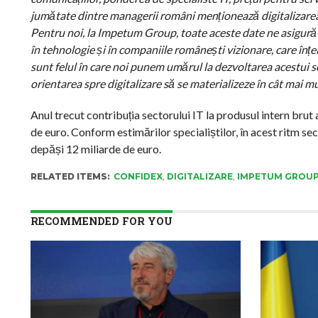
jumătate dintre managerii români menționează digitalizarea 
Pentru noi, la Impetum Group, toate aceste date ne asigură 
în tehnologie și în companiile românești vizionare, care înțel
sunt felul în care noi punem umărul la dezvoltarea acestui 
orientarea spre digitalizare să se materializeze în cât mai mult
Anul trecut contribuția sectorului IT la produsul intern brut 
de euro. Conform estimărilor specialiștilor, în acest ritm se
depăși 12 miliarde de euro.
RELATED ITEMS:
CONFIDEX
,
DIGITALIZARE
,
IMPETUM GROU
RECOMMENDED FOR YOU