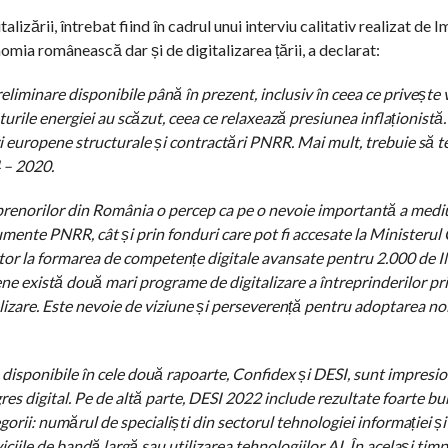
talizării, întrebat fiind în cadrul unui interviu calitativ realizat de
a românească dar și de digitalizarea țării, a declarat:
eliminare disponibile până în prezent, inclusiv în ceea ce privește
sturile energiei au scăzut, ceea ce relaxează presiunea inflaționistă. 
i europene structurale și contractări PNRR. Mai mult, trebuie să
 – 2020.
eprenorilor din România o percep ca pe o nevoie importantă a mediu
rumente PNRR, cât și prin fonduri care pot fi accesate la Ministerul 
eritor la formarea de competențe digitale avansate pentru 2.000 de
ene există două mari programe de digitalizare a întreprinderilor pr
lizare. Este nevoie de viziune și perseverență pentru adoptarea no
 disponibile în cele două rapoarte, Confidex și DESI, sunt impresi
es digital. Pe de altă parte, DESI 2022 include rezultate foarte b
ii: numărul de specialiști din sectorul tehnologiei informației și
iciile de bandă largă sau utilizarea tehnologiilor AI. În același tim