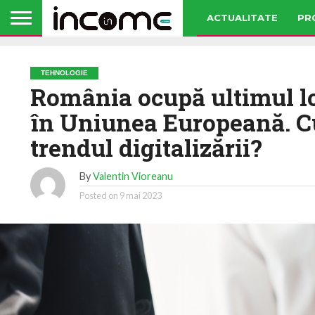
ACTUALITATE
PR
TEHNOLOGIE
România ocupă ultimul loc
în Uniunea Europeană.
trendul digitalizării?
By
Valentin Vioreanu
Posted on
9 mai 2023