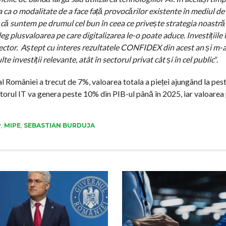
ca o modalitate de a face față provocărilor existente în mediul de
că suntem pe drumul cel bun în ceea ce privește strategia noastră d
eg plusvaloarea pe care digitalizarea le-o poate aduce. Investițiile
sector. Aștept cu interes rezultatele CONFIDEX din acest an și m-
e investiții relevante, atât în sectorul privat cât și în cel public
”.
al României a trecut de 7%, valoarea totala a pieței ajungând la pes
ctorul IT va genera peste 10% din PIB-ul până în 2025, iar valoarea 
P
,
MIPE
,
SEBASTIAN BURDUJA