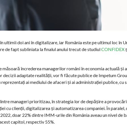
 ultimii doi ani în digitalizare, iar România este pe ultimul loc în 
 de fapt subliniata la finalul anului trecut de studiul
CONFIDEX
ș
re măsoară încrederea managerilor români în economia actuală și a
or decizii adaptate realității, vor fi făcute publice de Impetum Gro
u reprezentați ai mediului de afaceri și ai administrației publice, cu 
ntre manageri prioritizau, în strategia lor de depășire a provocări
ei cu clienții, digitalizarea și automatizarea companiei. În paralel
I 2022, doar 22% dintre IMM-urile din România aveau un nivel de ba
 acest capitol, respectiv 55%.