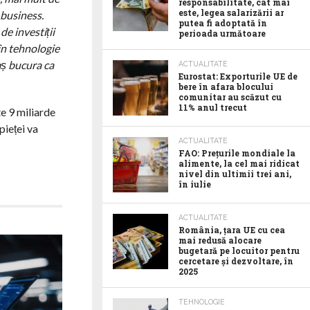
responsabilitate, cât mai
este, legea salarizării ar
 business.
putea fi adoptată în
e investiții
perioada următoare
 în tehnologie
aș bucura ca
ACTUALITATE
Eurostat: Exporturile UE de
bere în afara blocului
comunitar au scăzut cu
11% anul trecut
te 9 miliarde
pieței va
ACTUALITATE
FAO: Prețurile mondiale la
alimente, la cel mai ridicat
nivel din ultimii trei ani,
în iulie
ACTUALITATE
România, țara UE cu cea
mai redusă alocare
bugetară pe locuitor pentru
cercetare și dezvoltare, în
2025
TEHNOLOGIE