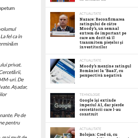
 Impetum
ACTUALITATE
Nazare: Reconfirmarea
ratingului de către
 volumul
Moody’s, un semnal
extrem de important pe
La fel ca în
care am dorit să îl
transmitem piețelor și
 terminăm
investitorilor
ACTUALITATE
lui privat.
Moody’s menține ratingul
României la ‘Baa3’, cu
Cercetării,
perspectivă negativă
 IMM-uri. De
ivate. Așadar,
ilor
TEHNOLOGIE
Google îşi extinde
imperiul AI, dar pierde
cercetătorii care l-au
construit
onante. Pe de
une pentru
ACTUALITATE
Bolojan: Cred că, cu
p, mai mult de