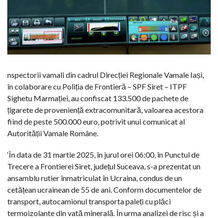
nspectorii vamali din cadrul Direcției Regionale Vamale Iași,
în colaborare cu Poliția de Frontieră – SPF Siret – ITPF
Sighetu Marmației, au confiscat 133.500 de pachete de
țigarete de proveniență extracomunitară, valoarea acestora
fiind de peste 500.000 euro, potrivit unui comunicat al
Autorității Vamale Române.
‘În data de 31 martie 2025, în jurul orei 06:00, în Punctul de
Trecere a Frontierei Siret, județul Suceava, s-a prezentat un
ansamblu rutier înmatriculat în Ucraina, condus de un
cetățean ucrainean de 55 de ani. Conform documentelor de
transport, autocamionul transporta paleți cu plăci
termoizolante din vată minerală. În urma analizei de risc și a