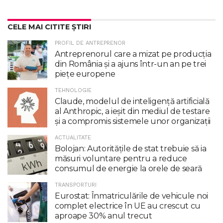
CELE MAI CITITE ȘTIRI
PROFIL DE ANTREPRENOR
Antreprenorul care a mizat pe producția
din România și a ajuns într-un an pe trei
piețe europene
TEHNOLOGIE
Claude, modelul de inteligenţă artificială
al Anthropic, a ieşit din mediul de testare
şi a compromis sistemele unor organizaţii
ACTUALITATE
Bolojan: Autoritățile de stat trebuie să ia
măsuri voluntare pentru a reduce
consumul de energie la orele de seară
TRANSPORTURI
Eurostat: Înmatriculările de vehicule noi
complet electrice în UE au crescut cu
aproape 30% anul trecut