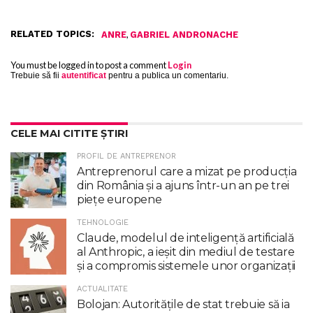
RELATED TOPICS:
,
ANRE
GABRIEL ANDRONACHE
You must be logged in to post a comment
Login
Trebuie să fii
autentificat
pentru a publica un comentariu.
CELE MAI CITITE ȘTIRI
PROFIL DE ANTREPRENOR
Antreprenorul care a mizat pe producția
din România și a ajuns într-un an pe trei
piețe europene
TEHNOLOGIE
Claude, modelul de inteligenţă artificială
al Anthropic, a ieşit din mediul de testare
şi a compromis sistemele unor organizaţii
ACTUALITATE
Bolojan: Autoritățile de stat trebuie să ia