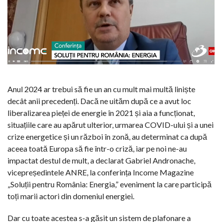
Anul 2024 ar trebui să fie un an cu mult mai multă liniște
decât anii precedenți. Dacă ne uităm după ce a avut loc
liberalizarea pieței de energie în 2021 și aia a funcționat,
situațiile care au apărut ulterior, urmarea COVID-ului și a unei
crize energetice și un război în zonă, au determinat ca după
aceea toată Europa să fie într-o criză, iar pe noi ne-au
impactat destul de mult, a declarat Gabriel Andronache,
vicepreședintele ANRE, la conferința Income Magazine
„Soluții pentru România: Energia,” eveniment la care participă
toți marii actori din domeniul energiei.
Dar cu toate acestea s-a găsit un sistem de plafonare a