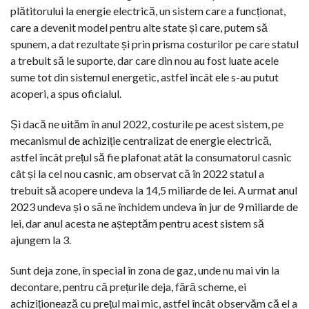
plătitorului la energie electrică, un sistem care a funcționat,
care a devenit model pentru alte state și care, putem să
spunem, a dat rezultate și prin prisma costurilor pe care statul
a trebuit să le suporte, dar care din nou au fost luate acele
sume tot din sistemul energetic, astfel încât ele s-au putut
acoperi, a spus oficialul.
Și dacă ne uităm în anul 2022, costurile pe acest sistem, pe
mecanismul de achiziție centralizat de energie electrică,
astfel încât prețul să fie plafonat atât la consumatorul casnic
cât și la cel nou casnic, am observat că în 2022 statul a
trebuit să acopere undeva la 14,5 miliarde de lei. A urmat anul
2023 undeva și o să ne închidem undeva în jur de 9 miliarde de
lei, dar anul acesta ne așteptăm pentru acest sistem să
ajungem la 3.
Sunt deja zone, în special în zona de gaz, unde nu mai vin la
decontare, pentru că prețurile deja, fără scheme, ei
achiziționează cu prețul mai mic, astfel încât observăm că el a