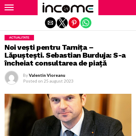
Exit mobile version
ACTUALITATE
Noi veşti pentru Tarniţa –
Lăpuşteşti. Sebastian Burduja: S-a
încheiat consultarea de piaţă
By
Valentin Vioreanu
Posted on
25 august 2023