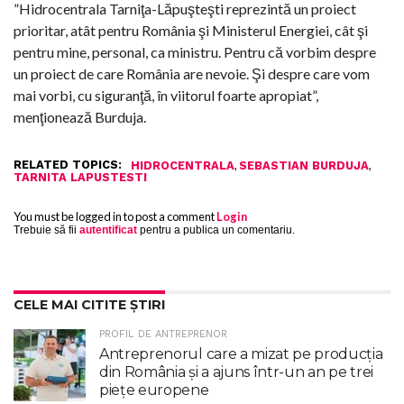
”Hidrocentrala Tarniţa-Lăpuşteşti reprezintă un proiect
prioritar, atât pentru România şi Ministerul Energiei, cât şi
pentru mine, personal, ca ministru. Pentru că vorbim despre
un proiect de care România are nevoie. Şi despre care vom
mai vorbi, cu siguranţă, în viitorul foarte apropiat”,
menţionează Burduja.
RELATED TOPICS:
,
,
HIDROCENTRALA
SEBASTIAN BURDUJA
TARNITA LAPUSTESTI
You must be logged in to post a comment
Login
Trebuie să fii
autentificat
pentru a publica un comentariu.
CELE MAI CITITE ȘTIRI
PROFIL DE ANTREPRENOR
Antreprenorul care a mizat pe producția
din România și a ajuns într-un an pe trei
piețe europene