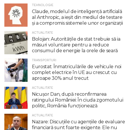
TEHNOLOGIE
Claude, modelul de inteligenţă artificială
al Anthropic, a ieşit din mediul de testare
şi a compromis sistemele unor organizaţii
ACTUALITATE
Bolojan: Autoritățile de stat trebuie să ia
măsuri voluntare pentru a reduce
consumul de energie la orele de seară
TRANSPORTURI
Eurostat: Înmatriculările de vehicule noi
complet electrice în UE au crescut cu
aproape 30% anul trecut
ACTUALITATE
Nicuşor Dan, după reconfirmarea
ratingului României: În ciuda zgomotului
politic, România funcţionează
ACTUALITATE
Nazare: Discuțiile cu agențiile de evaluare
financiară sunt foarte exigente. Ele nu