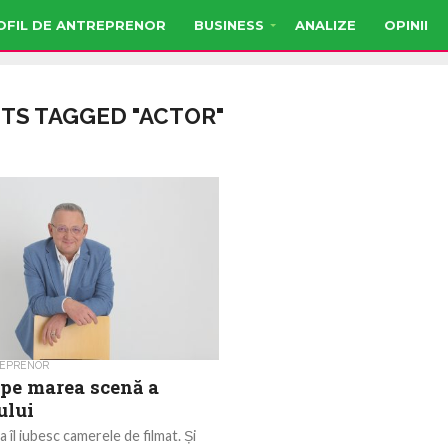
OFIL DE ANTREPRENOR
BUSINESS
ANALIZE
OPINII
STS TAGGED "ACTOR"
REPRENOR
 pe marea scenă a
ului
 îl iubesc camerele de filmat. Și