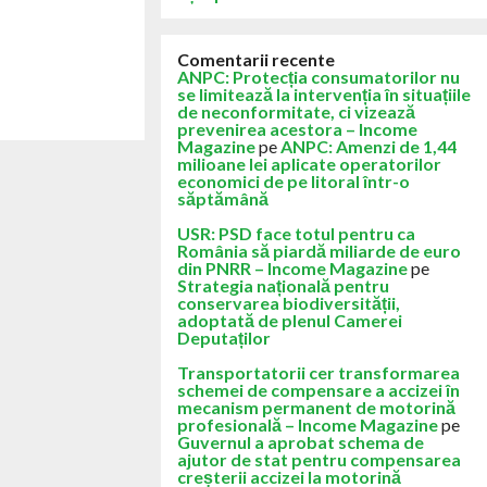
Comentarii recente
ANPC: Protecția consumatorilor nu
se limitează la intervenția în situațiile
de neconformitate, ci vizează
prevenirea acestora – Income
Magazine
pe
ANPC: Amenzi de 1,44
milioane lei aplicate operatorilor
economici de pe litoral într-o
săptămână
USR: PSD face totul pentru ca
România să piardă miliarde de euro
din PNRR – Income Magazine
pe
Strategia națională pentru
conservarea biodiversității,
adoptată de plenul Camerei
Deputaților
Transportatorii cer transformarea
schemei de compensare a accizei în
mecanism permanent de motorină
profesională – Income Magazine
pe
Guvernul a aprobat schema de
ajutor de stat pentru compensarea
creșterii accizei la motorină