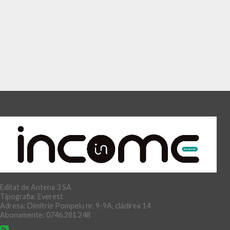
Editat de Antena 3 SA
Tipografia: Everest
Adresa: Dimitrie Pompeiu nr. 9-9A, clădirea 14
Abonamente: 0746.281.248