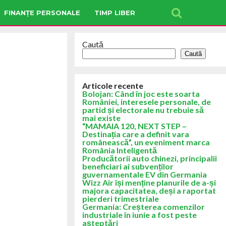
FINANȚE PERSONALE
TIMP LIBER
Caută
Caută
Articole recente
Bolojan: Când în joc este soarta
României, interesele personale, de
partid și electorale nu trebuie să
mai existe
“MAMAIA 120, NEXT STEP –
Destinația care a definit vara
românească”, un eveniment marca
România Inteligentă
Producătorii auto chinezi, principalii
beneficiari ai subvenților
guvernamentale EV din Germania
Wizz Air își menține planurile de a-și
majora capacitatea, deși a raportat
pierderi trimestriale
Germania: Creșterea comenzilor
industriale în iunie a fost peste
așteptări