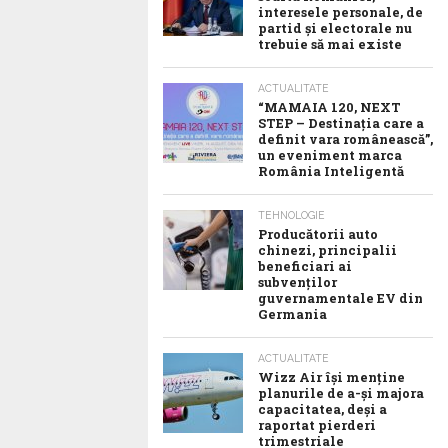
interesele personale, de
partid și electorale nu
trebuie să mai existe
ACTUALITATE
“MAMAIA 120, NEXT
STEP – Destinația care a
definit vara românească”,
un eveniment marca
România Inteligentă
TEHNOLOGIE
Producătorii auto
chinezi, principalii
beneficiari ai
subvenților
guvernamentale EV din
Germania
ACTUALITATE
Wizz Air își menține
planurile de a-și majora
capacitatea, deși a
raportat pierderi
trimestriale