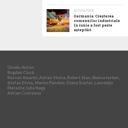
ACTUALITATE
Germania: Creșterea
comenzilor industriale
în iunie a fost peste
așteptări
Ovidiu Anton
Bogdan Ciucă
Răzvan Amariei, Adrian Stoica, Robert Stan, Bianca Iordan,
Ștefan Etveș, Marius Pandele, Diana Scarlat, Laurențiu
Matache, Iulia Nagy
Adrian Codreanu