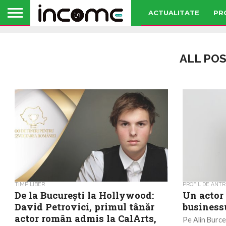
ACTUALITATE
PR
ALL PO
TIMP LIBER
PROFIL DE ANT
De la București la Hollywood:
Un actor
David Petrovici, primul tânăr
business
actor român admis la CalArts,
Pe Alin Burcea