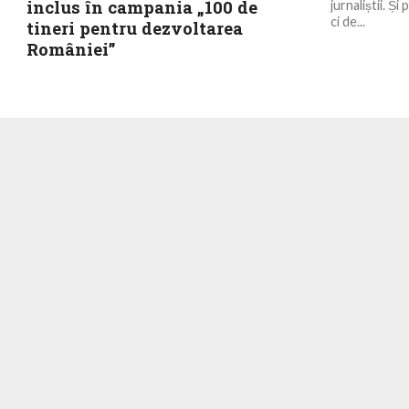
inclus în campania „100 de
jurnaliștii. Și 
ci de...
tineri pentru dezvoltarea
României”
David Petrovici este primul tânăr actor român
admis la California Institute of the Arts
(CalArts), una dintre cele mai prestigioase
instituții de...