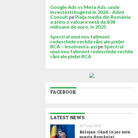
Google Ads vs Meta Ads: unde
investesti bugetul in 2026 - Admi
Consult
pe
Piața media din România
a atins o valoare netă de 838
milioane de euro, în 2025
Spectrul unui nou faliment
redeschide vechile răni ale pieței
RCA – Insolventa-azi
pe
Spectrul
unui nou faliment redeschide vechile
răni ale pieței RCA
FACEBOOK
LATEST NEWS
ACTUALITATE
Bolojan: Când în joc este
soarta României,