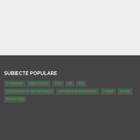
SUBIECTE POPULARE
ROMANIA
FEATURED
SUA
UE
INS
INTELIGENTA ARTIFICIALA
UNIUNEA EUROPEANA
CHINA
RUSIA
INVESTIȚII