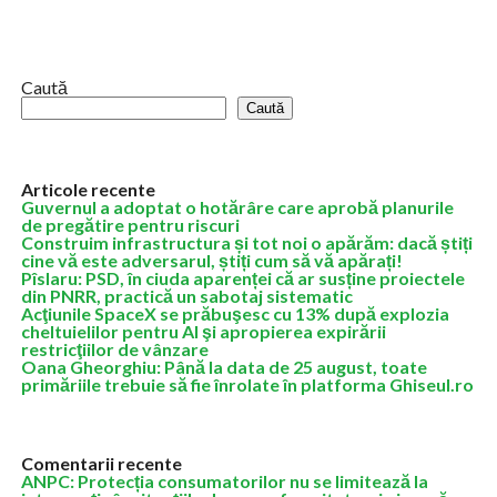
exclusă de pe lista țărilor autorizate să exporte carne și produse
de origine...
Caută
Caută
Articole recente
Guvernul a adoptat o hotărâre care aprobă planurile
de pregătire pentru riscuri
Construim infrastructura și tot noi o apărăm: dacă știți
cine vă este adversarul, știți cum să vă apărați!
Pîslaru: PSD, în ciuda aparenței că ar susține proiectele
din PNRR, practică un sabotaj sistematic
Acţiunile SpaceX se prăbuşesc cu 13% după explozia
cheltuielilor pentru AI şi apropierea expirării
restricţiilor de vânzare
Oana Gheorghiu: Până la data de 25 august, toate
primăriile trebuie să fie înrolate în platforma Ghiseul.ro
Comentarii recente
ANPC: Protecția consumatorilor nu se limitează la