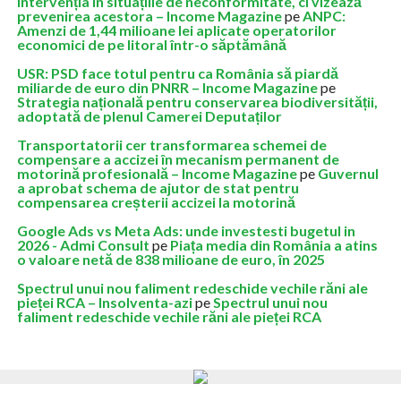
intervenția în situațiile de neconformitate, ci vizează
prevenirea acestora – Income Magazine
pe
ANPC:
Amenzi de 1,44 milioane lei aplicate operatorilor
economici de pe litoral într-o săptămână
USR: PSD face totul pentru ca România să piardă
miliarde de euro din PNRR – Income Magazine
pe
Strategia națională pentru conservarea biodiversității,
adoptată de plenul Camerei Deputaților
Transportatorii cer transformarea schemei de
compensare a accizei în mecanism permanent de
motorină profesională – Income Magazine
pe
Guvernul
a aprobat schema de ajutor de stat pentru
compensarea creșterii accizei la motorină
Google Ads vs Meta Ads: unde investesti bugetul in
2026 - Admi Consult
pe
Piața media din România a atins
o valoare netă de 838 milioane de euro, în 2025
Spectrul unui nou faliment redeschide vechile răni ale
pieței RCA – Insolventa-azi
pe
Spectrul unui nou
faliment redeschide vechile răni ale pieței RCA