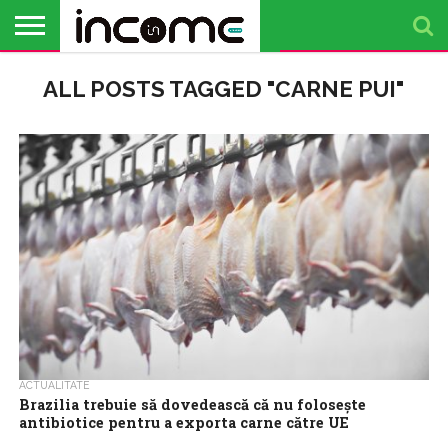
ACTUALITATE
ALL POSTS TAGGED "CARNE PUI"
PROFIL DE
BUSINESS
ANALIZE
OPINII
FINANȚE
TIMP
ANTREPRENOR
PERSONALE
LIBER
ACTUALITATE
Brazilia trebuie să dovedească că nu folosește
antibiotice pentru a exporta carne către UE
Comisia Europeană a confirmat miercuri că Brazilia a fost