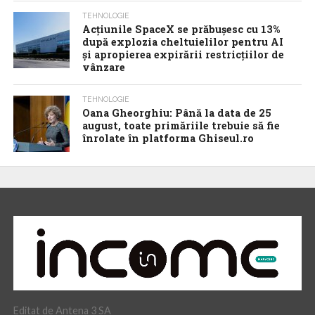
TEHNOLOGIE
Acţiunile SpaceX se prăbuşesc cu 13%
după explozia cheltuielilor pentru AI
şi apropierea expirării restricţiilor de
vânzare
TEHNOLOGIE
Oana Gheorghiu: Până la data de 25
august, toate primăriile trebuie să fie
înrolate în platforma Ghiseul.ro
Editat de Antena 3 SA