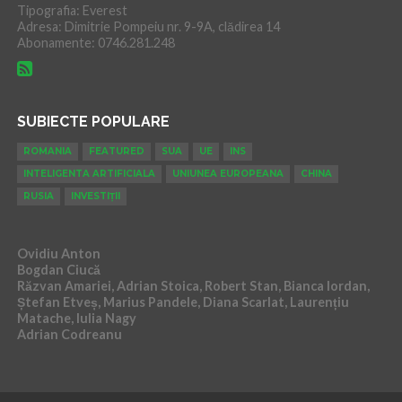
Tipografia: Everest
Adresa: Dimitrie Pompeiu nr. 9-9A, clădirea 14
Abonamente: 0746.281.248
SUBIECTE POPULARE
ROMANIA
FEATURED
SUA
UE
INS
INTELIGENTA ARTIFICIALA
UNIUNEA EUROPEANA
CHINA
RUSIA
INVESTIȚII
Ovidiu Anton
Bogdan Ciucă
Răzvan Amariei, Adrian Stoica, Robert Stan, Bianca Iordan,
Ștefan Etveș, Marius Pandele, Diana Scarlat, Laurențiu
Matache, Iulia Nagy
Adrian Codreanu