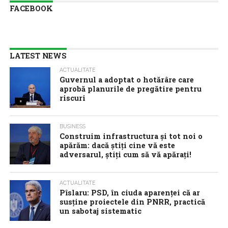
FACEBOOK
LATEST NEWS
ACTUALITATE
Guvernul a adoptat o hotărâre care
aprobă planurile de pregătire pentru
riscuri
BUSINESS
Construim infrastructura și tot noi o
apărăm: dacă știți cine vă este
adversarul, știți cum să vă apărați!
ACTUALITATE
Pîslaru: PSD, în ciuda aparenței că ar
susține proiectele din PNRR, practică
un sabotaj sistematic