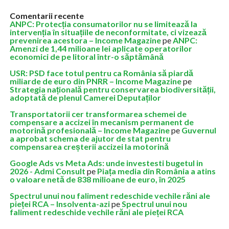
Comentarii recente
ANPC: Protecția consumatorilor nu se limitează la
intervenția în situațiile de neconformitate, ci vizează
prevenirea acestora – Income Magazine
pe
ANPC:
Amenzi de 1,44 milioane lei aplicate operatorilor
economici de pe litoral într-o săptămână
USR: PSD face totul pentru ca România să piardă
miliarde de euro din PNRR – Income Magazine
pe
Strategia națională pentru conservarea biodiversității,
adoptată de plenul Camerei Deputaților
Transportatorii cer transformarea schemei de
compensare a accizei în mecanism permanent de
motorină profesională – Income Magazine
pe
Guvernul
a aprobat schema de ajutor de stat pentru
compensarea creșterii accizei la motorină
Google Ads vs Meta Ads: unde investesti bugetul in
2026 - Admi Consult
pe
Piața media din România a atins
o valoare netă de 838 milioane de euro, în 2025
Spectrul unui nou faliment redeschide vechile răni ale
pieței RCA – Insolventa-azi
pe
Spectrul unui nou
faliment redeschide vechile răni ale pieței RCA