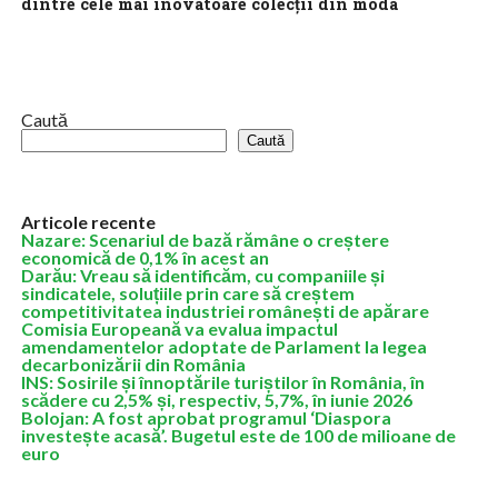
dintre cele mai inovatoare colecții din moda
românească
Biblioteca Națională a României s-a transformat, seara trecută,
într-un veritabil templu vizual al introspecției trecutului și
viitorului. Designerul Irina Voinea a lansat...
Caută
Caută
Articole recente
Nazare: Scenariul de bază rămâne o creștere
economică de 0,1% în acest an
Darău: Vreau să identificăm, cu companiile și
sindicatele, soluțiile prin care să creștem
competitivitatea industriei românești de apărare
Comisia Europeană va evalua impactul
amendamentelor adoptate de Parlament la legea
decarbonizării din România
INS: Sosirile și înnoptările turiștilor în România, în
scădere cu 2,5% și, respectiv, 5,7%, în iunie 2026
Bolojan: A fost aprobat programul ‘Diaspora
investește acasă’. Bugetul este de 100 de milioane de
euro