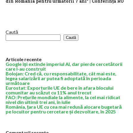
din România pentru următorii 7 ani” | Conferinţă RO
3.0 powered by Kaufland
Postul de televiziune Antena 3 CNN, parte a Intact Media,
împreună cu cotidianul naţional Jurnalul, organizează Conferinţa
RO 3.0 „Gustul Viitorului. Industria...
Caută
Caută
Articole recente
Google îşi extinde imperiul AI, dar pierde cercetătorii
care l-au construit
Bolojan: Cred că, cu responsabilitate, cât mai este,
legea salarizării ar putea fi adoptată în perioada
următoare
Eurostat: Exporturile UE de bere în afara blocului
comunitar au scăzut cu 11% anul trecut
FAO: Prețurile mondiale la alimente, la cel mai ridicat
nivel din ultimii trei ani, în iulie
România, țara UE cu cea mai redusă alocare bugetară
pe locuitor pentru cercetare și dezvoltare, în 2025
Comentarii recente