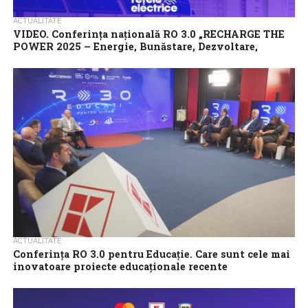
ACTUALITATE
VIDEO. Conferința națională RO 3.0 „RECHARGE THE
POWER 2025 – Energie, Bunăstare, Dezvoltare,
Sustenabilitate”
Conferința Națională RO 3.0 „RECHARGE THE POWER 2025 –
Energie, Bunăstare, Dezvoltare, Sustenabilitate” a avut loc pe 12
martie 2025 de la ora 09:30...
ACTUALITATE
Conferința RO 3.0 pentru Educație. Care sunt cele mai
inovatoare proiecte educaționale recente
E timpul ca educația în școlile din România să țină pasul cu metode
didactice și tehnologii de vârf care inspiră tinerii și...