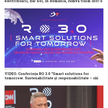
electrificării, dar noi, în România, cumva trăim într-o
realitate paralelă”
George Agafiței, directorul de Afaceri Instituționale și
Reglementări PPC România, a spus marți că „Europa este pe un
drum al electrificării de...
ACTUALITATE
VIDEO. Conferința RO 3.0 “Smart solutions for
tomorrow. Sustenabilitate și responsabilitate – căi
sigure pentru o dezvoltare durabilă și prosperă”
Conferința națională RO 3.0 “Smart solutions for tomorrow.
Sustenabilitate și responsabilitate – căi sigure pentru o
dezvoltare durabilă și prosperă” va avea loc marți,...