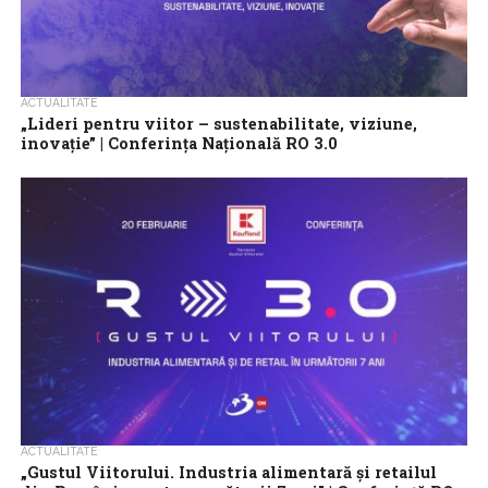
ACTUALITATE
„Lideri pentru viitor – sustenabilitate, viziune,
inovație” | Conferinţa Naţională RO 3.0
Postul de televiziune Antena 3 CNN, parte a Intact Media Group,
alături de cotidianul Jurnalul, organizează, în cadrul proiectului
RO 3.0, conferinţa...
ACTUALITATE
„Gustul Viitorului. Industria alimentară și retailul