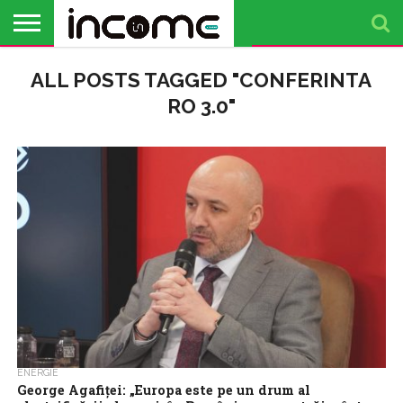
ACTUALITATE
ALL POSTS TAGGED "CONFERINTA
PROFIL DE
BUSINESS
ANALIZE
OPINII
FINANȚE
TIMP
ANTREPRENOR
PERSONALE
LIBER
RO 3.0"
ENERGIE
George Agafiței: „Europa este pe un drum al