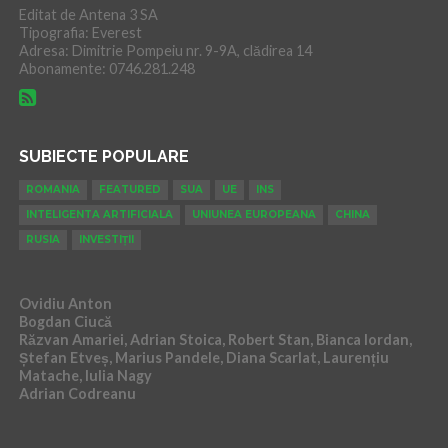
Editat de Antena 3 SA
Tipografia: Everest
Adresa: Dimitrie Pompeiu nr. 9-9A, clădirea 14
Abonamente: 0746.281.248
SUBIECTE POPULARE
ROMANIA
FEATURED
SUA
UE
INS
INTELIGENTA ARTIFICIALA
UNIUNEA EUROPEANA
CHINA
RUSIA
INVESTIȚII
Ovidiu Anton
Bogdan Ciucă
Răzvan Amariei, Adrian Stoica, Robert Stan, Bianca Iordan,
Ștefan Etveș, Marius Pandele, Diana Scarlat, Laurențiu
Matache, Iulia Nagy
Adrian Codreanu