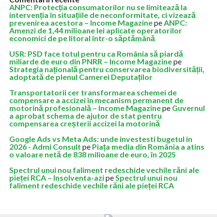
ANPC: Protecția consumatorilor nu se limitează la
intervenția în situațiile de neconformitate, ci vizează
prevenirea acestora – Income Magazine
pe
ANPC:
Amenzi de 1,44 milioane lei aplicate operatorilor
economici de pe litoral într-o săptămână
USR: PSD face totul pentru ca România să piardă
miliarde de euro din PNRR – Income Magazine
pe
Strategia națională pentru conservarea biodiversității,
adoptată de plenul Camerei Deputaților
Transportatorii cer transformarea schemei de
compensare a accizei în mecanism permanent de
motorină profesională – Income Magazine
pe
Guvernul
a aprobat schema de ajutor de stat pentru
compensarea creșterii accizei la motorină
Google Ads vs Meta Ads: unde investesti bugetul in
2026 - Admi Consult
pe
Piața media din România a atins
o valoare netă de 838 milioane de euro, în 2025
Spectrul unui nou faliment redeschide vechile răni ale
pieței RCA – Insolventa-azi
pe
Spectrul unui nou
faliment redeschide vechile răni ale pieței RCA