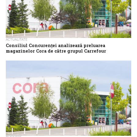
ACTUALITATE
Consiliul Concurenţei analizează preluarea
magazinelor Cora de către grupul Carrefour
Consiliul Concurenţei analizează tranzacţia prin care grupul
Carrefour intenţionează să preia România Hypermarche S.A.,
companie ce operează în România lanţul de Hypermarketuri...