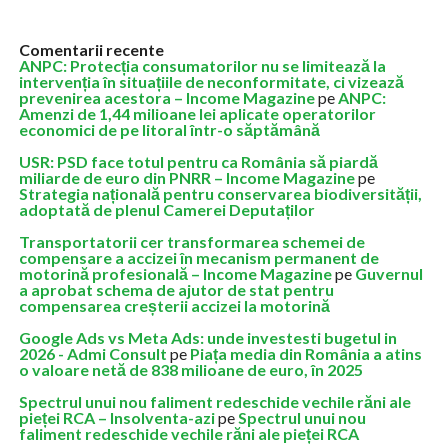
Comentarii recente
ANPC: Protecția consumatorilor nu se limitează la
intervenția în situațiile de neconformitate, ci vizează
prevenirea acestora – Income Magazine
pe
ANPC:
Amenzi de 1,44 milioane lei aplicate operatorilor
economici de pe litoral într-o săptămână
USR: PSD face totul pentru ca România să piardă
miliarde de euro din PNRR – Income Magazine
pe
Strategia națională pentru conservarea biodiversității,
adoptată de plenul Camerei Deputaților
Transportatorii cer transformarea schemei de
compensare a accizei în mecanism permanent de
motorină profesională – Income Magazine
pe
Guvernul
a aprobat schema de ajutor de stat pentru
compensarea creșterii accizei la motorină
Google Ads vs Meta Ads: unde investesti bugetul in
2026 - Admi Consult
pe
Piața media din România a atins
o valoare netă de 838 milioane de euro, în 2025
Spectrul unui nou faliment redeschide vechile răni ale
pieței RCA – Insolventa-azi
pe
Spectrul unui nou
faliment redeschide vechile răni ale pieței RCA