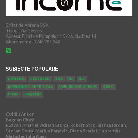
Editat de Antena 3 SA
Tipografia: Everest
Adresa: Dimitrie Pompeiu nr. 9-9A, clădirea 14
Abonamente: 0746.281.248
SUBIECTE POPULARE
ROMANIA
FEATURED
SUA
UE
INS
INTELIGENTA ARTIFICIALA
UNIUNEA EUROPEANA
CHINA
RUSIA
INVESTIȚII
Ovidiu Anton
Bogdan Ciucă
Răzvan Amariei, Adrian Stoica, Robert Stan, Bianca Iordan,
Ștefan Etveș, Marius Pandele, Diana Scarlat, Laurențiu
Matache, Iulia Nagy