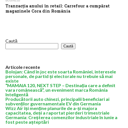
BUSINESS
Tranzacția anului în retail: Carrefour a cumpărat
magazinele Cora din România
Carrefour anunță săptămâna aceasta semnarea unui acord cu
Grupul Louis Delhaize ce presupune preluarea activităților Cora
din România, incluzând 10 hipermarketuri și...
Caută
Caută
Articole recente
Bolojan: Când în joc este soarta României, interesele
personale, de partid și electorale nu trebuie să mai
existe
“MAMAIA 120, NEXT STEP – Destinația care a definit
vara românească”, un eveniment marca România
Inteligentă
Producătorii auto chinezi, principalii beneficiari ai
subvenților guvernamentale EV din Germania
Wizz Air își menține planurile de a-și majora
capacitatea, deși a raportat pierderi trimestriale
Germania: Creșterea comenzilor industriale în iunie a
fost peste așteptări