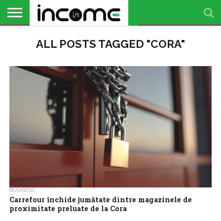
ACTUALITATE
ALL POSTS TAGGED "CORA"
PROFIL DE
BUSINESS
ANALIZE
OPINII
FINANȚE
TIMP
ANTREPRENOR
PERSONALE
LIBER
BUSINESS
Carrefour închide jumătate dintre magazinele de
proximitate preluate de la Cora
Compania franceză Carrefour a decis să închidă patru din cele