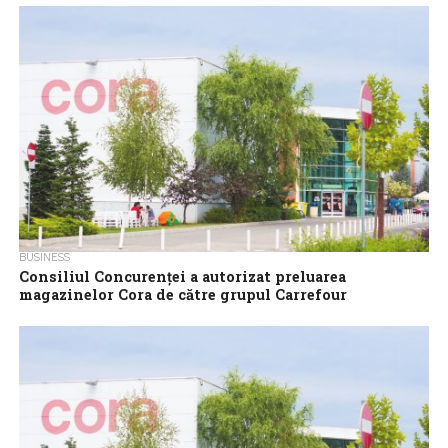
nouă magazine de proximitate pe care le-a preluat în România în
cadrul...
BUSINESS
Consiliul Concurenţei a autorizat preluarea
magazinelor Cora de către grupul Carrefour
Consiliul Concurenţei a autorizat tranzacţia prin care grupul
Carrefour intenţionează să preia Romania Hypermarche SA,
companie ce operează în România lanţul de...