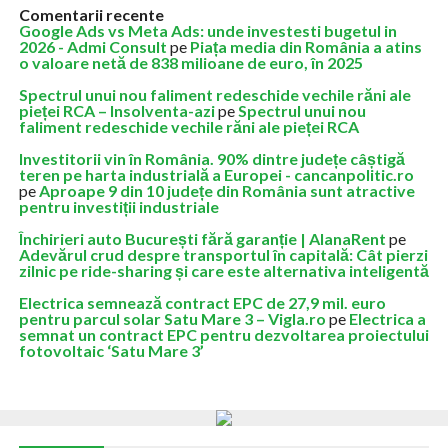
Comentarii recente
Google Ads vs Meta Ads: unde investesti bugetul in
2026 - Admi Consult
pe
Piața media din România a atins
o valoare netă de 838 milioane de euro, în 2025
Spectrul unui nou faliment redeschide vechile răni ale
pieței RCA – Insolventa-azi
pe
Spectrul unui nou
faliment redeschide vechile răni ale pieței RCA
Investitorii vin în România. 90% dintre județe câștigă
teren pe harta industrială a Europei - cancanpolitic.ro
pe
Aproape 9 din 10 județe din România sunt atractive
pentru investiții industriale
Închirieri auto București fără garanție | AlanaRent
pe
Adevărul crud despre transportul în capitală: Cât pierzi
zilnic pe ride-sharing și care este alternativa inteligentă
Electrica semnează contract EPC de 27,9 mil. euro
pentru parcul solar Satu Mare 3 – Vigla.ro
pe
Electrica a
semnat un contract EPC pentru dezvoltarea proiectului
fotovoltaic ‘Satu Mare 3’