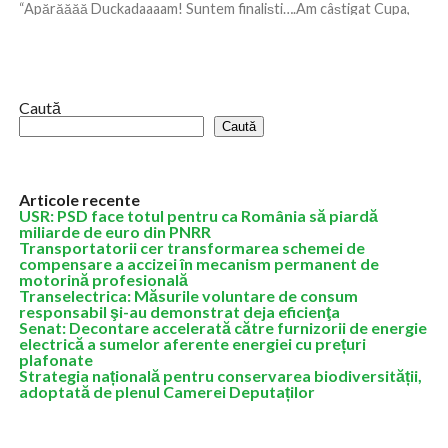
“Apărăăăă Duckadaaaam! Suntem finaliști….Am câștigat Cupa,
Cupa Campionilor Europeni!”. Vocea gâtuită de emoție a
comentatorului Teoharie Coca Cozma a rămas pentru
totdeauna...
Caută
Caută
Articole recente
USR: PSD face totul pentru ca România să piardă
miliarde de euro din PNRR
Transportatorii cer transformarea schemei de
compensare a accizei în mecanism permanent de
motorină profesională
Transelectrica: Măsurile voluntare de consum
responsabil şi-au demonstrat deja eficienţa
Senat: Decontare accelerată către furnizorii de energie
electrică a sumelor aferente energiei cu prețuri
plafonate
Strategia națională pentru conservarea biodiversității,
adoptată de plenul Camerei Deputaților