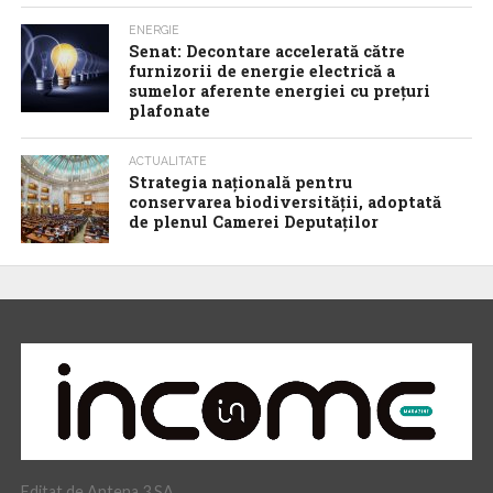
ENERGIE
Senat: Decontare accelerată către
furnizorii de energie electrică a
sumelor aferente energiei cu prețuri
plafonate
ACTUALITATE
Strategia națională pentru
conservarea biodiversității, adoptată
de plenul Camerei Deputaților
Editat de Antena 3 SA