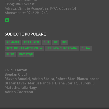
Tipografia: Everest
Adresa: Dimitrie Pompeiu nr. 9-9A, clădirea 14
Abonamente: 0746.281.248
SUBIECTE POPULARE
ROMANIA
FEATURED
SUA
UE
INS
INTELIGENTA ARTIFICIALA
UNIUNEA EUROPEANA
CHINA
RUSIA
INVESTIȚII
Ovidiu Anton
Bogdan Ciucă
Răzvan Amariei, Adrian Stoica, Robert Stan, Bianca Iordan,
Ștefan Etveș, Marius Pandele, Diana Scarlat, Laurențiu
Matache, Iulia Nagy
Adrian Codreanu