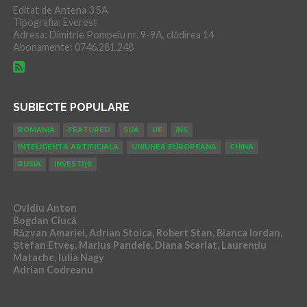
Editat de Antena 3 SA
Tipografia: Everest
Adresa: Dimitrie Pompeiu nr. 9-9A, clădirea 14
Abonamente: 0746.281.248
SUBIECTE POPULARE
ROMANIA
FEATURED
SUA
UE
INS
INTELIGENTA ARTIFICIALA
UNIUNEA EUROPEANA
CHINA
RUSIA
INVESTIȚII
Ovidiu Anton
Bogdan Ciucă
Răzvan Amariei, Adrian Stoica, Robert Stan, Bianca Iordan,
Ștefan Etveș, Marius Pandele, Diana Scarlat, Laurențiu
Matache, Iulia Nagy
Adrian Codreanu