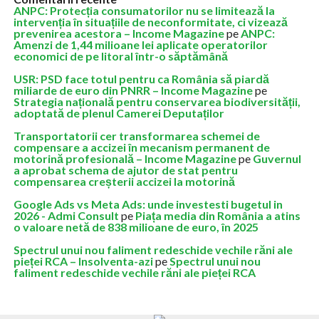
ANPC: Protecția consumatorilor nu se limitează la
intervenția în situațiile de neconformitate, ci vizează
prevenirea acestora – Income Magazine
pe
ANPC:
Amenzi de 1,44 milioane lei aplicate operatorilor
economici de pe litoral într-o săptămână
USR: PSD face totul pentru ca România să piardă
miliarde de euro din PNRR – Income Magazine
pe
Strategia națională pentru conservarea biodiversității,
adoptată de plenul Camerei Deputaților
Transportatorii cer transformarea schemei de
compensare a accizei în mecanism permanent de
motorină profesională – Income Magazine
pe
Guvernul
a aprobat schema de ajutor de stat pentru
compensarea creșterii accizei la motorină
Google Ads vs Meta Ads: unde investesti bugetul in
2026 - Admi Consult
pe
Piața media din România a atins
o valoare netă de 838 milioane de euro, în 2025
Spectrul unui nou faliment redeschide vechile răni ale
pieței RCA – Insolventa-azi
pe
Spectrul unui nou
faliment redeschide vechile răni ale pieței RCA