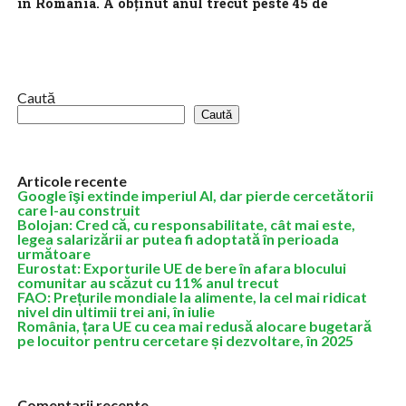
în România. A obținut anul trecut peste 45 de
milioane de dolari
Amber, studio dezvoltator de jocuri video cu sediul în București
și birouri în întreaga lume, raportează o cifră de afaceri record
de...
Caută
Caută
Articole recente
Google îşi extinde imperiul AI, dar pierde cercetătorii
care l-au construit
Bolojan: Cred că, cu responsabilitate, cât mai este,
legea salarizării ar putea fi adoptată în perioada
următoare
Eurostat: Exporturile UE de bere în afara blocului
comunitar au scăzut cu 11% anul trecut
FAO: Prețurile mondiale la alimente, la cel mai ridicat
nivel din ultimii trei ani, în iulie
România, țara UE cu cea mai redusă alocare bugetară
pe locuitor pentru cercetare și dezvoltare, în 2025
Comentarii recente