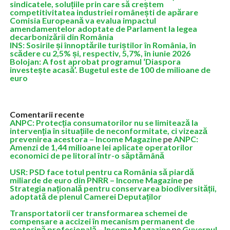
sindicatele, soluțiile prin care să creștem
competitivitatea industriei românești de apărare
Comisia Europeană va evalua impactul
amendamentelor adoptate de Parlament la legea
decarbonizării din România
INS: Sosirile și înnoptările turiștilor în România, în
scădere cu 2,5% și, respectiv, 5,7%, în iunie 2026
Bolojan: A fost aprobat programul ‘Diaspora
investește acasă’. Bugetul este de 100 de milioane de
euro
Comentarii recente
ANPC: Protecția consumatorilor nu se limitează la
intervenția în situațiile de neconformitate, ci vizează
prevenirea acestora – Income Magazine
pe
ANPC:
Amenzi de 1,44 milioane lei aplicate operatorilor
economici de pe litoral într-o săptămână
USR: PSD face totul pentru ca România să piardă
miliarde de euro din PNRR – Income Magazine
pe
Strategia națională pentru conservarea biodiversității,
adoptată de plenul Camerei Deputaților
Transportatorii cer transformarea schemei de
compensare a accizei în mecanism permanent de
motorină profesională – Income Magazine
pe
Guvernul