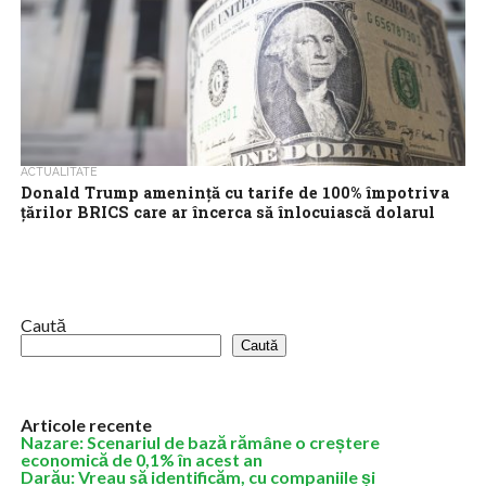
ACTUALITATE
Donald Trump ameninţă cu tarife de 100% împotriva
ţărilor BRICS care ar încerca să înlocuiască dolarul
american
Preşedintele ales al SUA, Donald Trump, a solicitat sâmbătă
ţărilor membre BRICS să se angajeze că nu vor crea o nouă
monedă...
Caută
Caută
Articole recente
Nazare: Scenariul de bază rămâne o creștere
economică de 0,1% în acest an
Darău: Vreau să identificăm, cu companiile și