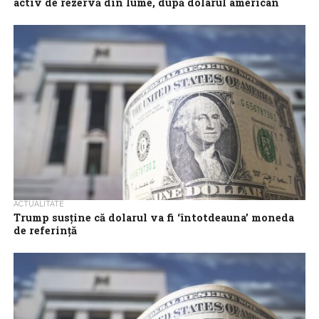
activ de rezervă din lume, după dolarul american
Aurul a devenit al doilea cel mai important activ de rezervă din
lume, după dolarul american, în 2024, potrivit unui raport
publicat...
ACTUALITATE
Trump susține că dolarul va fi ‘întotdeauna’ moneda
de referință
Donald Trump a declarat vineri că dolarul va rămâne ‘moneda de
referință’, în timp ce biletul verde este în cădere pe piețe,...