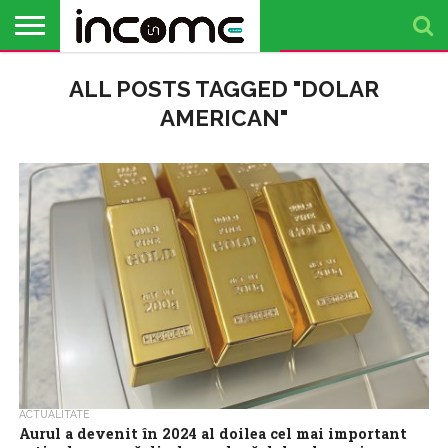
ACTUALITATE
ALL POSTS TAGGED "DOLAR
PROFIL DE
BUSINESS
ANALIZE
OPINII
FINANȚE
TIMP
ANTREPRENOR
PERSONALE
LIBER
AMERICAN"
ACTUALITATE
Aurul a devenit în 2024 al doilea cel mai important