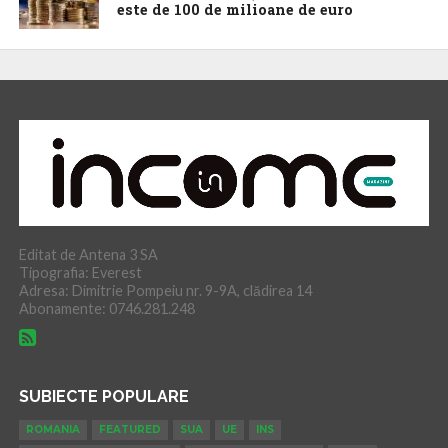
este de 100 de milioane de euro
Editat de Antena 3 SA
Tipografia: Everest
Adresa: Dimitrie Pompeiu nr. 9-9A, clădirea 14
Abonamente: 0746.281.248
SUBIECTE POPULARE
ROMANIA
FEATURED
SUA
UE
INS