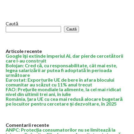
în ERP, CRM și sisteme de management al afacerilor, anunță un
parteneriat...
Caută
Caută
Articole recente
Google îşi extinde imperiul AI, dar pierde cercetătorii
care l-au construit
Bolojan: Cred că, cu responsabilitate, cât mai este,
legea salarizării ar putea fi adoptată în perioada
următoare
Eurostat: Exporturile UE de bere în afara blocului
comunitar au scăzut cu 11% anul trecut
FAO: Prețurile mondiale la alimente, la cel mai ridicat
nivel din ultimii trei ani, în iulie
România, țara UE cu cea mai redusă alocare bugetară
pe locuitor pentru cercetare și dezvoltare, în 2025
Comentarii recente
ANPC: Protecția consumatorilor nu se limitează la