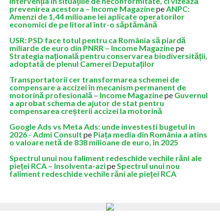
intervenția în situațiile de neconformitate, ci vizează
prevenirea acestora – Income Magazine
pe
ANPC:
Amenzi de 1,44 milioane lei aplicate operatorilor
economici de pe litoral într-o săptămână
USR: PSD face totul pentru ca România să piardă
miliarde de euro din PNRR – Income Magazine
pe
Strategia națională pentru conservarea biodiversității,
adoptată de plenul Camerei Deputaților
Transportatorii cer transformarea schemei de
compensare a accizei în mecanism permanent de
motorină profesională – Income Magazine
pe
Guvernul
a aprobat schema de ajutor de stat pentru
compensarea creșterii accizei la motorină
Google Ads vs Meta Ads: unde investesti bugetul in
2026 - Admi Consult
pe
Piața media din România a atins
o valoare netă de 838 milioane de euro, în 2025
Spectrul unui nou faliment redeschide vechile răni ale
pieței RCA – Insolventa-azi
pe
Spectrul unui nou
faliment redeschide vechile răni ale pieței RCA