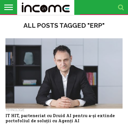
ACTUALITATE
ALL POSTS TAGGED "ERP"
PROFIL DE
BUSINESS
ANALIZE
OPINII
FINANȚE
TIMP
ANTREPRENOR
PERSONALE
LIBER
TEHNOLOGIE
IT HIT, parteneriat cu Druid AI pentru a-și extinde
portofoliul de soluții cu Agenți AI
IT HIT, companie românească de servicii și soluții IT specializată