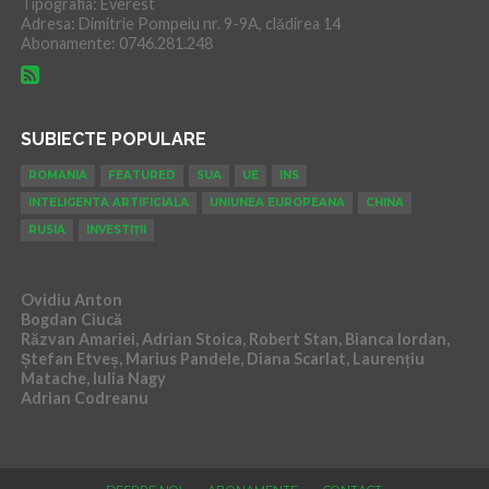
Tipografia: Everest
Adresa: Dimitrie Pompeiu nr. 9-9A, clădirea 14
Abonamente: 0746.281.248
SUBIECTE POPULARE
ROMANIA
FEATURED
SUA
UE
INS
INTELIGENTA ARTIFICIALA
UNIUNEA EUROPEANA
CHINA
RUSIA
INVESTIȚII
Ovidiu Anton
Bogdan Ciucă
Răzvan Amariei, Adrian Stoica, Robert Stan, Bianca Iordan,
Ștefan Etveș, Marius Pandele, Diana Scarlat, Laurențiu
Matache, Iulia Nagy
Adrian Codreanu