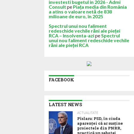
investesti bugetul in 2026 - Admi
Consult
pe
Piața media din România
a atins o valoare netă de 838
milioane de euro, în 2025
Spectrul unui nou faliment
redeschide vechile răni ale pieței
RCA – Insolventa-azi
pe
Spectrul
unui nou faliment redeschide vechile
răni ale pieței RCA
FACEBOOK
LATEST NEWS
ACTUALITATE
Pîslaru: PSD, în ciuda
aparenței că ar susține
proiectele din PNRR,
practică un sabotaj