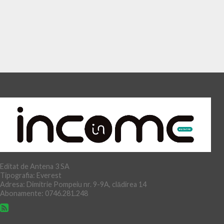
Editat de Antena 3 SA
Tipografia: Everest
Adresa: Dimitrie Pompeiu nr. 9-9A, clădirea 14
Abonamente: 0746.281.248