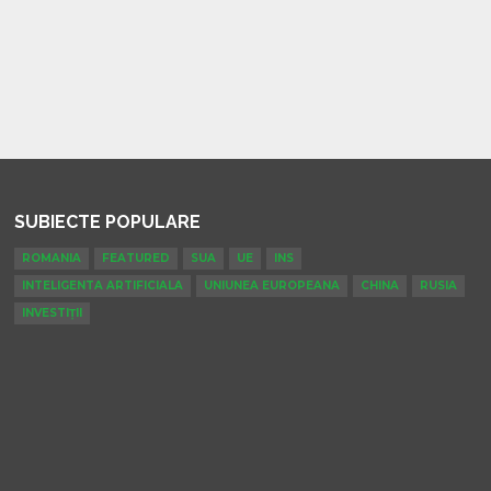
SUBIECTE POPULARE
ROMANIA
FEATURED
SUA
UE
INS
INTELIGENTA ARTIFICIALA
UNIUNEA EUROPEANA
CHINA
RUSIA
INVESTIȚII