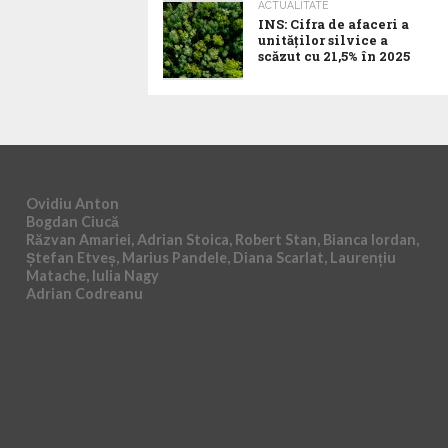
ACTUALITATE
INS: Cifra de afaceri a
unităților silvice a
scăzut cu 21,5% în 2025
Ovidiu Anton
Bogdan Ciucă
Răzvan Amariei, Adrian Stoica, Robert Stan, Bianca Iordan,
Ștefan Etveș, Marius Pandele, Diana Scarlat, Laurențiu
Matache, Iulia Nagy
Adrian Codreanu