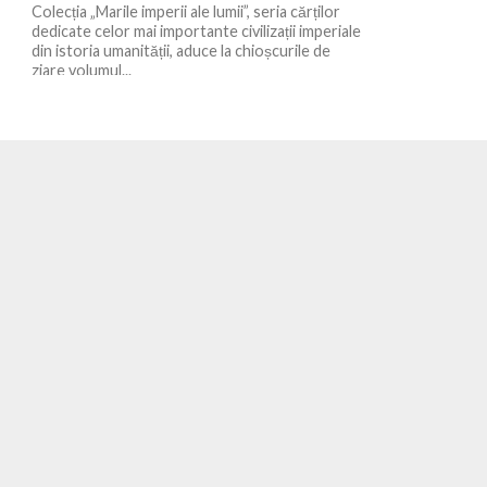
Colecția „Marile imperii ale lumii”, seria cărților
dedicate celor mai importante civilizații imperiale
din istoria umanității, aduce la chioșcurile de
ziare volumul...