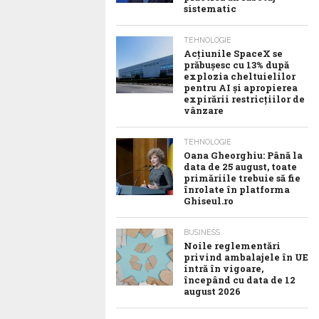
sistematic
TEHNOLOGIE
Acţiunile SpaceX se
prăbuşesc cu 13% după
explozia cheltuielilor
pentru AI şi apropierea
expirării restricţiilor de
vânzare
TEHNOLOGIE
Oana Gheorghiu: Până la
data de 25 august, toate
primăriile trebuie să fie
înrolate în platforma
Ghiseul.ro
BUSINESS
Noile reglementări
privind ambalajele în UE
intră în vigoare,
începând cu data de 12
august 2026