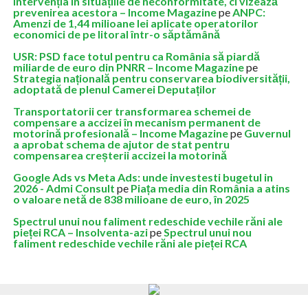
intervenția în situațiile de neconformitate, ci vizează
prevenirea acestora – Income Magazine
pe
ANPC:
Amenzi de 1,44 milioane lei aplicate operatorilor
economici de pe litoral într-o săptămână
USR: PSD face totul pentru ca România să piardă
miliarde de euro din PNRR – Income Magazine
pe
Strategia națională pentru conservarea biodiversității,
adoptată de plenul Camerei Deputaților
Transportatorii cer transformarea schemei de
compensare a accizei în mecanism permanent de
motorină profesională – Income Magazine
pe
Guvernul
a aprobat schema de ajutor de stat pentru
compensarea creșterii accizei la motorină
Google Ads vs Meta Ads: unde investesti bugetul in
2026 - Admi Consult
pe
Piața media din România a atins
o valoare netă de 838 milioane de euro, în 2025
Spectrul unui nou faliment redeschide vechile răni ale
pieței RCA – Insolventa-azi
pe
Spectrul unui nou
faliment redeschide vechile răni ale pieței RCA