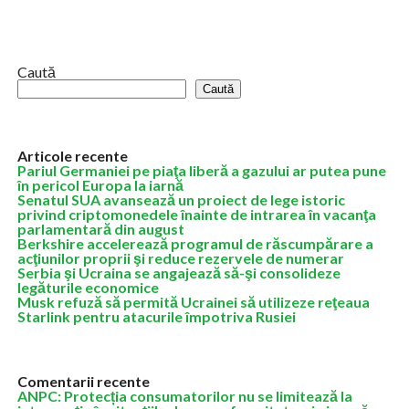
este în creștere, conform celui mai recent studiu Deloitte
Central Europe Private Equity...
Caută
Caută
Articole recente
Pariul Germaniei pe piaţa liberă a gazului ar putea pune
în pericol Europa la iarnă
Senatul SUA avansează un proiect de lege istoric
privind criptomonedele înainte de intrarea în vacanţa
parlamentară din august
Berkshire accelerează programul de răscumpărare a
acţiunilor proprii şi reduce rezervele de numerar
Serbia şi Ucraina se angajează să-şi consolideze
legăturile economice
Musk refuză să permită Ucrainei să utilizeze reţeaua
Starlink pentru atacurile împotriva Rusiei
Comentarii recente
ANPC: Protecția consumatorilor nu se limitează la