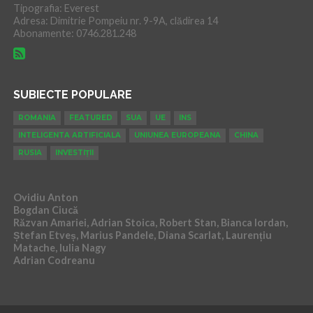
Tipografia: Everest
Adresa: Dimitrie Pompeiu nr. 9-9A, clădirea 14
Abonamente: 0746.281.248
SUBIECTE POPULARE
ROMANIA
FEATURED
SUA
UE
INS
INTELIGENTA ARTIFICIALA
UNIUNEA EUROPEANA
CHINA
RUSIA
INVESTIȚII
Ovidiu Anton
Bogdan Ciucă
Răzvan Amariei, Adrian Stoica, Robert Stan, Bianca Iordan,
Ștefan Etveș, Marius Pandele, Diana Scarlat, Laurențiu
Matache, Iulia Nagy
Adrian Codreanu