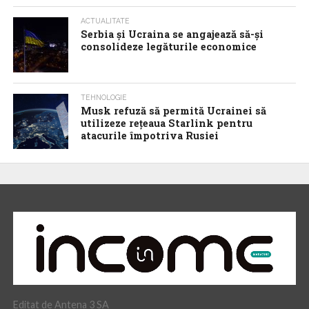
ACTUALITATE
Serbia şi Ucraina se angajează să-şi
consolideze legăturile economice
TEHNOLOGIE
Musk refuză să permită Ucrainei să
utilizeze reţeaua Starlink pentru
atacurile împotriva Rusiei
Editat de Antena 3 SA