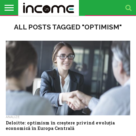
ACTUALITATE
ALL POSTS TAGGED "OPTIMISM"
PROFIL DE
BUSINESS
ANALIZE
OPINII
FINANȚE
TIMP
ANTREPRENOR
PERSONALE
LIBER
ANALIZE
Deloitte: optimism în creștere privind evoluția
economică în Europa Centrală
Optimismul cu privire la evoluția economică în Europa Centrală