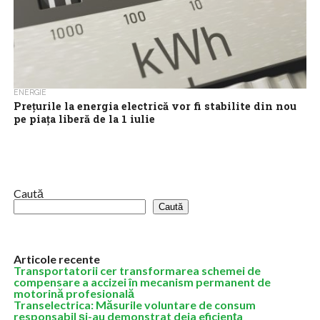
ENERGIE
Prețurile la energia electrică vor fi stabilite din nou
pe piața liberă de la 1 iulie
Schema de plafonare a prețurilor la energie electrică se încheie
luni, după aproape patru ani și jumătate, prețurile urmând a fi
stabilite...
Caută
Caută
Articole recente
Transportatorii cer transformarea schemei de
compensare a accizei în mecanism permanent de
motorină profesională
Transelectrica: Măsurile voluntare de consum
responsabil şi-au demonstrat deja eficienţa