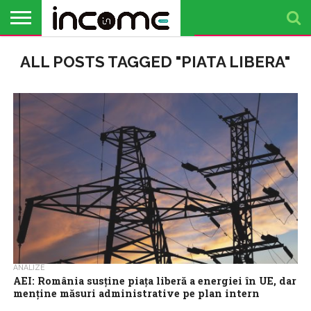
ACTUALITATE
ALL POSTS TAGGED "PIATA LIBERA"
PROFIL DE
BUSINESS
ANALIZE
OPINII
FINANȚE
TIMP
ANTREPRENOR
PERSONALE
LIBER
ANALIZE
AEI: România susține piața liberă a energiei în UE, dar
menține măsuri administrative pe plan intern
România susține la nivel european direcțiile privind piața liberă a