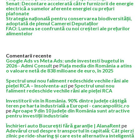
Senat: Decontare accelerată către furnizorii de energie
electrică a sumelor aferente energiei cu prețuri
plafonate
Strategia națională pentru conservarea biodiversității,
adoptată de plenul Camerei Deputaților
FAO: Lumea se confruntă cu noi creșteri ale prețurilor
alimentelor
Comentarii recente
Google Ads vs Meta Ads: unde investesti bugetul in
2026 - Admi Consult
pe
Piața media din România a atins
o valoare netă de 838 milioane de euro, în 2025
Spectrul unui nou faliment redeschide vechile răni ale
pieței RCA – Insolventa-azi
pe
Spectrul unui nou
faliment redeschide vechile răni ale pieței RCA
Investitorii vin în România. 90% dintre județe câștigă
teren pe harta industrială a Europei - cancanpolitic.ro
pe
Aproape 9 din 10 județe din România sunt atractive
pentru investiții industriale
Închirieri auto București fără garanție | AlanaRent
pe
Adevărul crud despre transportul în capitală: Cât pierzi
zilnic pe ride-sharing și care este alternativa inteligentă