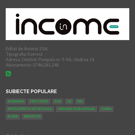
Editat de Antena 3 SA
Tipografia: Everest
Adresa: Dimitrie Pompeiu nr. 9-9A, clădirea 14
Abonamente: 0746.281.248
SUBIECTE POPULARE
ROMANIA
FEATURED
SUA
UE
INS
INTELIGENTA ARTIFICIALA
UNIUNEA EUROPEANA
CHINA
RUSIA
INVESTIȚII