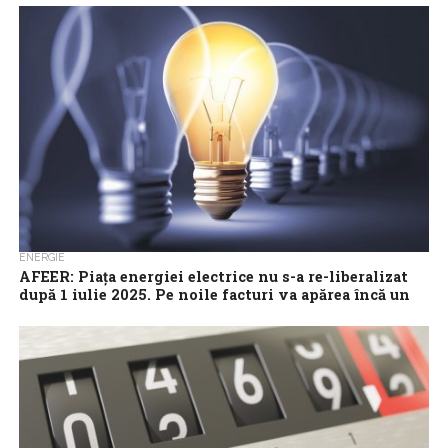
energiei, decarbonizarea și dezvoltarea rețelelor, însă pe plan
intern continuă să aplice...
ENERGIE
AFEER: Piaţa energiei electrice nu s-a re-liberalizat
după 1 iulie 2025. Pe noile facturi va apărea încă un
cod de bare
Piaţa energiei electrice nu s-a re-liberalizat după 1 iulie 2025,
atrage atenţia Asociaţia Furnizorilor de Energie din Romania
(AFEER), care precizează că...