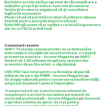
Berkshire accelerează programul de răscumpărare a
acţiunilor proprii şi reduce rezervele de numerar
Serbia şi Ucraina se angajează să-şi consolideze
legăturile economice
Musk refuză să permită Ucrainei să utilizeze reţeaua
Starlink pentru atacurile împotriva Rusiei
Radu Miruţă spune că ar susţine o rotativă la guvernare,
dar nu cu PSD în primă fază
Comentarii recente
ANPC: Protecția consumatorilor nu se limitează la
intervenția în situațiile de neconformitate, ci vizează
prevenirea acestora – Income Magazine
pe
ANPC:
Amenzi de 1,44 milioane lei aplicate operatorilor
economici de pe litoral într-o săptămână
USR: PSD face totul pentru ca România să piardă
miliarde de euro din PNRR – Income Magazine
pe
Strategia națională pentru conservarea biodiversității,
adoptată de plenul Camerei Deputaților
Transportatorii cer transformarea schemei de
compensare a accizei în mecanism permanent de
motorină profesională – Income Magazine
pe
Guvernul
a aprobat schema de ajutor de stat pentru
compensarea creșterii accizei la motorină