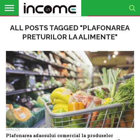
ACTUALITATE
ALL POSTS TAGGED "PLAFONAREA
PROFIL DE
BUSINESS
ANALIZE
OPINII
FINANȚE
TIMP
ANTREPRENOR
PERSONALE
LIBER
PRETURILOR LA ALIMENTE"
ANALIZE
Plafonarea adaosului comercial la produselor