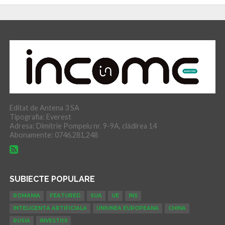
Editat de Antena 3 SA
Tipografia: Everest
Adresa: Dimitrie Pompeiu nr. 9-9A, clădirea 14
Abonamente: 0746.281.248
SUBIECTE POPULARE
ROMANIA
FEATURED
SUA
UE
INS
INTELIGENTA ARTIFICIALA
UNIUNEA EUROPEANA
CHINA
RUSIA
INVESTIȚII