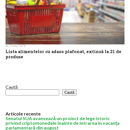
ACTUALITATE
Lista alimentelor cu adaos plafonat, extinsă la 21 de
produse
Guvernul va prelungi, vineri, limitarea adaosului comercial pentru
alimente de bază cu trei luni, iar lista va fi extinsă cu şapte
produse,...
Caută
Caută
Articole recente
Senatul SUA avansează un proiect de lege istoric
privind criptomonedele înainte de intrarea în vacanţa
parlamentară din august