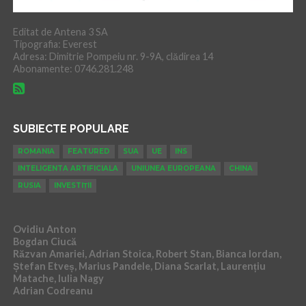
Editat de Antena 3 SA
Tipografia: Everest
Adresa: Dimitrie Pompeiu nr. 9-9A, clădirea 14
Abonamente: 0746.281.248
SUBIECTE POPULARE
ROMANIA
FEATURED
SUA
UE
INS
INTELIGENTA ARTIFICIALA
UNIUNEA EUROPEANA
CHINA
RUSIA
INVESTIȚII
Ovidiu Anton
Bogdan Ciucă
Răzvan Amariei, Adrian Stoica, Robert Stan, Bianca Iordan,
Ștefan Etveș, Marius Pandele, Diana Scarlat, Laurențiu
Matache, Iulia Nagy
Adrian Codreanu