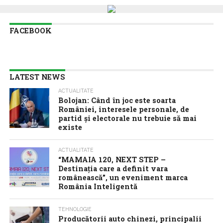
FACEBOOK
LATEST NEWS
ACTUALITATE
Bolojan: Când în joc este soarta
României, interesele personale, de
partid și electorale nu trebuie să mai
existe
ACTUALITATE
“MAMAIA 120, NEXT STEP –
Destinația care a definit vara
românească”, un eveniment marca
România Inteligentă
TEHNOLOGIE
Producătorii auto chinezi, principalii