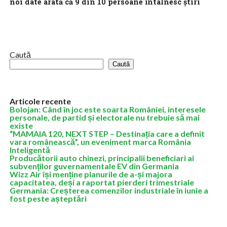
noi date arată că 9 din 10 persoane întâlnesc știri
false pe rețelele sociale
Astăzi, platforma europeană de social media eYou, care verifică
în timp real veridicitatea postărilor, a fost lansată oficial pentru
public. Aceasta a...
Caută
Caută
Articole recente
Bolojan: Când în joc este soarta României, interesele
personale, de partid și electorale nu trebuie să mai
existe
“MAMAIA 120, NEXT STEP – Destinația care a definit
vara românească”, un eveniment marca România
Inteligentă
Producătorii auto chinezi, principalii beneficiari ai
subvenților guvernamentale EV din Germania
Wizz Air își menține planurile de a-și majora
capacitatea, deși a raportat pierderi trimestriale
Germania: Creșterea comenzilor industriale în iunie a
fost peste așteptări