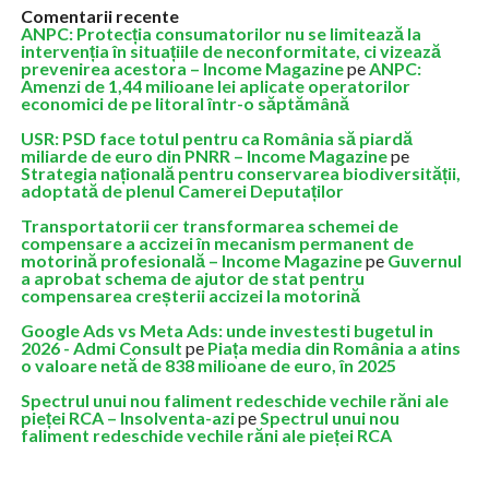
Comentarii recente
ANPC: Protecția consumatorilor nu se limitează la
intervenția în situațiile de neconformitate, ci vizează
prevenirea acestora – Income Magazine
pe
ANPC:
Amenzi de 1,44 milioane lei aplicate operatorilor
economici de pe litoral într-o săptămână
USR: PSD face totul pentru ca România să piardă
miliarde de euro din PNRR – Income Magazine
pe
Strategia națională pentru conservarea biodiversității,
adoptată de plenul Camerei Deputaților
Transportatorii cer transformarea schemei de
compensare a accizei în mecanism permanent de
motorină profesională – Income Magazine
pe
Guvernul
a aprobat schema de ajutor de stat pentru
compensarea creșterii accizei la motorină
Google Ads vs Meta Ads: unde investesti bugetul in
2026 - Admi Consult
pe
Piața media din România a atins
o valoare netă de 838 milioane de euro, în 2025
Spectrul unui nou faliment redeschide vechile răni ale
pieței RCA – Insolventa-azi
pe
Spectrul unui nou
faliment redeschide vechile răni ale pieței RCA