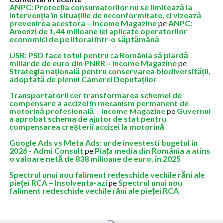
ANPC: Protecția consumatorilor nu se limitează la
intervenția în situațiile de neconformitate, ci vizează
prevenirea acestora – Income Magazine
pe
ANPC:
Amenzi de 1,44 milioane lei aplicate operatorilor
economici de pe litoral într-o săptămână
USR: PSD face totul pentru ca România să piardă
miliarde de euro din PNRR – Income Magazine
pe
Strategia națională pentru conservarea biodiversității,
adoptată de plenul Camerei Deputaților
Transportatorii cer transformarea schemei de
compensare a accizei în mecanism permanent de
motorină profesională – Income Magazine
pe
Guvernul
a aprobat schema de ajutor de stat pentru
compensarea creșterii accizei la motorină
Google Ads vs Meta Ads: unde investesti bugetul in
2026 - Admi Consult
pe
Piața media din România a atins
o valoare netă de 838 milioane de euro, în 2025
Spectrul unui nou faliment redeschide vechile răni ale
pieței RCA – Insolventa-azi
pe
Spectrul unui nou
faliment redeschide vechile răni ale pieței RCA