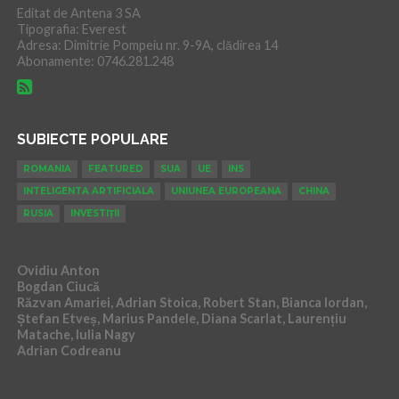
Editat de Antena 3 SA
Tipografia: Everest
Adresa: Dimitrie Pompeiu nr. 9-9A, clădirea 14
Abonamente: 0746.281.248
SUBIECTE POPULARE
ROMANIA
FEATURED
SUA
UE
INS
INTELIGENTA ARTIFICIALA
UNIUNEA EUROPEANA
CHINA
RUSIA
INVESTIȚII
Ovidiu Anton
Bogdan Ciucă
Răzvan Amariei, Adrian Stoica, Robert Stan, Bianca Iordan,
Ștefan Etveș, Marius Pandele, Diana Scarlat, Laurențiu
Matache, Iulia Nagy
Adrian Codreanu