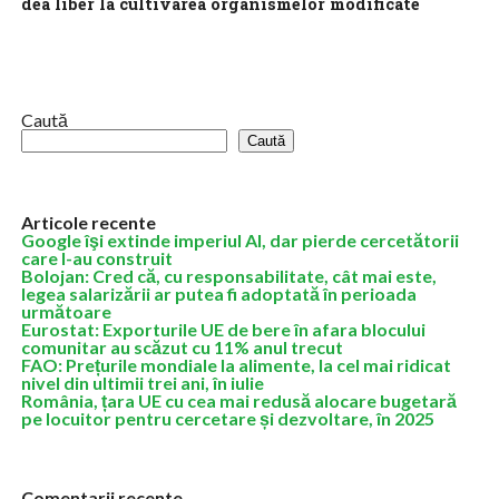
dea liber la cultivarea organismelor modificate
genetic
După ani de zile în care Comisia Europeană a fost un adversar al
cultivării plantelor modificate genetic, executivul de la Bruxelles
vrea...
Caută
Caută
Articole recente
Google îşi extinde imperiul AI, dar pierde cercetătorii
care l-au construit
Bolojan: Cred că, cu responsabilitate, cât mai este,
legea salarizării ar putea fi adoptată în perioada
următoare
Eurostat: Exporturile UE de bere în afara blocului
comunitar au scăzut cu 11% anul trecut
FAO: Prețurile mondiale la alimente, la cel mai ridicat
nivel din ultimii trei ani, în iulie
România, țara UE cu cea mai redusă alocare bugetară
pe locuitor pentru cercetare și dezvoltare, în 2025
Comentarii recente