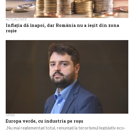
ACTUALITATE
Inflația dă înapoi, dar România nu a ieșit din zona
roșie
Inflația a coborât ușor în iunie, după ce în luna precedentă
ajunsese la cel mai ridicat nivel din ultimii trei ani. Scăderea...
OPINII
Europa verde, cu industria pe roșu
„Nu mai reglementați totul, renunțați la terorismul legislativ eco-
hipsteresc și protejați economiile europene. Dacă nu o faceți,