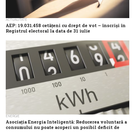
ACTUALITATE
AEP: 19.031.458 cetățeni cu drept de vot – înscriși în
Registrul electoral la data de 31 iulie
Numărul cetățenilor cu drept de vot înscriși în Registrul electoral
la data de 31 iulie este de 19.031.458, cu 3.725 mai mulți...
ENERGIE
Asociația Energia Inteligentă: Reducerea voluntară a
consumului nu poate acoperi un posibil deficit de
până la 2.500 MW