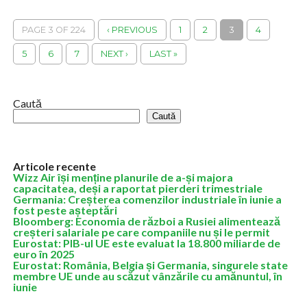
oamenii nu vor mai crede...
PAGE 3 OF 224
‹ PREVIOUS
1
2
3
4
5
6
7
NEXT ›
LAST »
Caută
Caută
Articole recente
Wizz Air își menține planurile de a-și majora
capacitatea, deși a raportat pierderi trimestriale
Germania: Creșterea comenzilor industriale în iunie a
fost peste așteptări
Bloomberg: Economia de război a Rusiei alimentează
creșteri salariale pe care companiile nu și le permit
Eurostat: PIB-ul UE este evaluat la 18.800 miliarde de
euro în 2025
Eurostat: România, Belgia și Germania, singurele state
membre UE unde au scăzut vânzările cu amănuntul, în
iunie