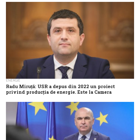
Preţurile producţiei industriale pe total (piaţa internă şi piaţa
externă) au crescut, în luna iunie 2026, cu 0,8% faţă de luna mai...
ENERGIE
Radu Miruță: USR a depus din 2022 un proiect
privind producția de energie. Este la Camera
Deputaților
USR a depus din 2022 un proiect de lege care prevede că nu se
va mai închide nicio capacitate de producție a...