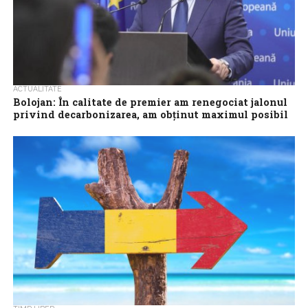
ACTUALITATE
Bolojan: În calitate de premier am renegociat jalonul
privind decarbonizarea, am obținut maximul posibil
în condițiile asumate de România
Premierul interimar Ilie Bolojan a declarat, luni, că, în calitate de
șef al Executivului, a obținut ‘maximul posibil’ în urma renegocierii
cu...