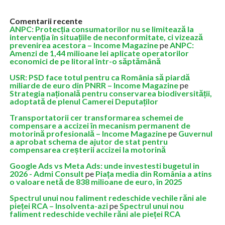
Comentarii recente
ANPC: Protecția consumatorilor nu se limitează la
intervenția în situațiile de neconformitate, ci vizează
prevenirea acestora – Income Magazine
pe
ANPC:
Amenzi de 1,44 milioane lei aplicate operatorilor
economici de pe litoral într-o săptămână
USR: PSD face totul pentru ca România să piardă
miliarde de euro din PNRR – Income Magazine
pe
Strategia națională pentru conservarea biodiversității,
adoptată de plenul Camerei Deputaților
Transportatorii cer transformarea schemei de
compensare a accizei în mecanism permanent de
motorină profesională – Income Magazine
pe
Guvernul
a aprobat schema de ajutor de stat pentru
compensarea creșterii accizei la motorină
Google Ads vs Meta Ads: unde investesti bugetul in
2026 - Admi Consult
pe
Piața media din România a atins
o valoare netă de 838 milioane de euro, în 2025
Spectrul unui nou faliment redeschide vechile răni ale
pieței RCA – Insolventa-azi
pe
Spectrul unui nou
faliment redeschide vechile răni ale pieței RCA