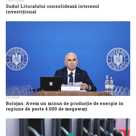
TIMP LIBER
Sudul Litoralului consolidează interesul
investițional
Sudul Litoralului românesc, prin stațiunile Neptun, Jupiter, Venus,
Saturn, Olimp, Costinești, Eforie și zona Tuzla, se afirmă tot mai
clar ca un...
ENERGIE
Bolojan: Avem un minus de producție de energie în
regiune de peste 4.000 de megawați
România are un deficit important de energie seara, între orele
19:00 și 23:00, pe care îl acoperă din importuri, însă și pe...