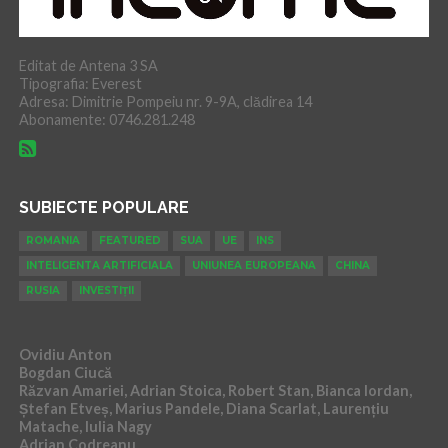
Editat de Antena 3 SA
Tipografia: Everest
Adresa: Dimitrie Pompeiu nr. 9-9A, clădirea 14
Abonamente: 0746.281.248
SUBIECTE POPULARE
ROMANIA
FEATURED
SUA
UE
INS
INTELIGENTA ARTIFICIALA
UNIUNEA EUROPEANA
CHINA
RUSIA
INVESTIȚII
Ovidiu Anton
Bogdan Ciucă
Răzvan Amariei, Adrian Stoica, Robert Stan, Bianca Iordan,
Ștefan Etveș, Marius Pandele, Diana Scarlat, Laurențiu
Matache, Iulia Nagy
Adrian Codreanu