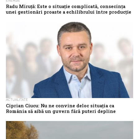
ENERGIE
Radu Miruţă: Este o situaţie complicată, consecinţa
unei gestionări proaste a echilibrului între producţie
şi consum a energiei electrice
Radu Miruţă, fost ministru al Energiei, a vorbit, duminică seară, la
Euronews, despre situaţia de pe Dunăre. „Da, este o situaţie
complicată,...
ACTUALITATE
Ciprian Ciucu: Nu ne convine deloc situaţia ca
România să aibă un guvern fără puteri depline
Primarul general al Capitalei, Ciprian Ciucu, apropiat al
preşedintelui PNL, a declarat că liberalilor nu le convine situaţia în
care se află...