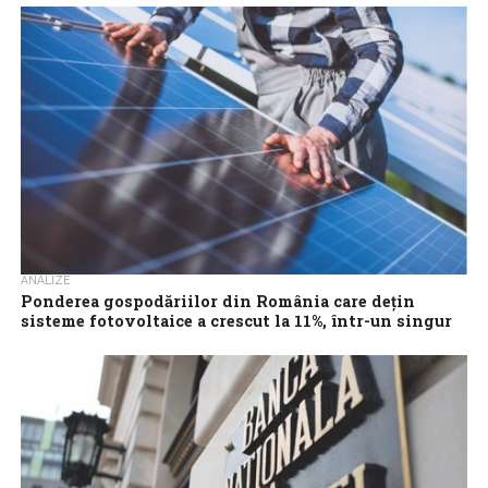
Reducerea voluntară a consumului de energie electrică ar putea
aduce cel mult 100-200 MW, insuficient pentru a acoperi un
posibil deficit de...
ANALIZE
Ponderea gospodăriilor din România care dețin
sisteme fotovoltaice a crescut la 11%, într-un singur
an
Ponderea gospodăriilor care dețin sisteme fotovoltaice a
crescut de la 8% la 11%, într-un singur an, iar 17% dintre români
intenționează să...