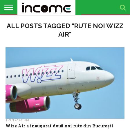
ACTUALITATE
ALL POSTS TAGGED "RUTE NOI WIZZ
PROFIL DE
BUSINESS
ANALIZE
OPINII
FINANȚE
TIMP
ANTREPRENOR
PERSONALE
LIBER
AIR"
TRANSPORTURI
Wizz Air a inaugurat două noi rute din București