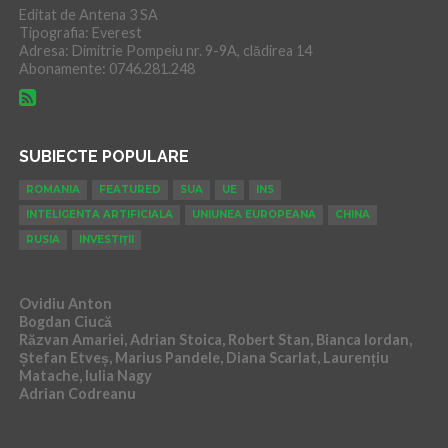
Editat de Antena 3 SA
Tipografia: Everest
Adresa: Dimitrie Pompeiu nr. 9-9A, clădirea 14
Abonamente: 0746.281.248
SUBIECTE POPULARE
ROMANIA
FEATURED
SUA
UE
INS
INTELIGENTA ARTIFICIALA
UNIUNEA EUROPEANA
CHINA
RUSIA
INVESTIȚII
Ovidiu Anton
Bogdan Ciucă
Răzvan Amariei, Adrian Stoica, Robert Stan, Bianca Iordan,
Ștefan Etveș, Marius Pandele, Diana Scarlat, Laurențiu
Matache, Iulia Nagy
Adrian Codreanu