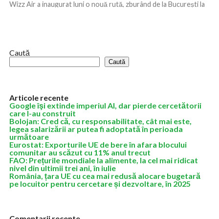
Wizz Air a inaugurat luni o nouă rută, zburând de la Bucureşti la
Salonic, şi a reluat operaţiunile de la Craiova către...
Caută
Caută
Articole recente
Google îşi extinde imperiul AI, dar pierde cercetătorii
care l-au construit
Bolojan: Cred că, cu responsabilitate, cât mai este,
legea salarizării ar putea fi adoptată în perioada
următoare
Eurostat: Exporturile UE de bere în afara blocului
comunitar au scăzut cu 11% anul trecut
FAO: Prețurile mondiale la alimente, la cel mai ridicat
nivel din ultimii trei ani, în iulie
România, țara UE cu cea mai redusă alocare bugetară
pe locuitor pentru cercetare și dezvoltare, în 2025
Comentarii recente