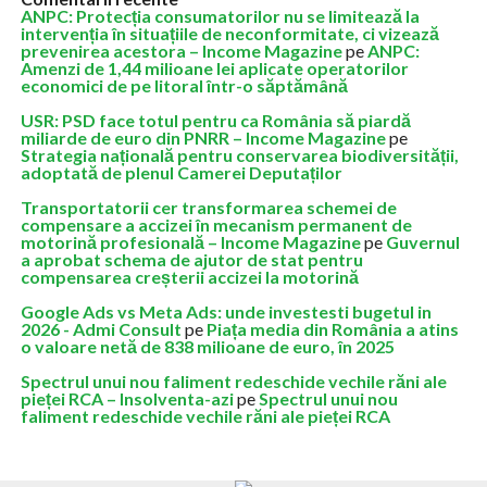
ANPC: Protecția consumatorilor nu se limitează la
intervenția în situațiile de neconformitate, ci vizează
prevenirea acestora – Income Magazine
pe
ANPC:
Amenzi de 1,44 milioane lei aplicate operatorilor
economici de pe litoral într-o săptămână
USR: PSD face totul pentru ca România să piardă
miliarde de euro din PNRR – Income Magazine
pe
Strategia națională pentru conservarea biodiversității,
adoptată de plenul Camerei Deputaților
Transportatorii cer transformarea schemei de
compensare a accizei în mecanism permanent de
motorină profesională – Income Magazine
pe
Guvernul
a aprobat schema de ajutor de stat pentru
compensarea creșterii accizei la motorină
Google Ads vs Meta Ads: unde investesti bugetul in
2026 - Admi Consult
pe
Piața media din România a atins
o valoare netă de 838 milioane de euro, în 2025
Spectrul unui nou faliment redeschide vechile răni ale
pieței RCA – Insolventa-azi
pe
Spectrul unui nou
faliment redeschide vechile răni ale pieței RCA