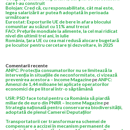
care l-au construit
Bolojan: Cred că, cu responsabilitate, cât mai este,
legea salarizării ar putea fi adoptată în perioada
următoare
Eurostat: Exporturile UE de bere în afara blocului
comunitar au scăzut cu 11% anul trecut
FAO: Prețurile mondiale la alimente, la cel mai ridicat
nivel din ultimii trei ani, în iulie
România, țara UE cu cea mai redusă alocare bugetară
pe locuitor pentru cercetare și dezvoltare, în 2025
Comentarii recente
ANPC: Protecția consumatorilor nu se limitează la
intervenția în situațiile de neconformitate, ci vizează
prevenirea acestora – Income Magazine
pe
ANPC:
Amenzi de 1,44 milioane lei aplicate operatorilor
economici de pe litoral într-o săptămână
USR: PSD face totul pentru ca România să piardă
miliarde de euro din PNRR – Income Magazine
pe
Strategia națională pentru conservarea biodiversității,
adoptată de plenul Camerei Deputaților
Transportatorii cer transformarea schemei de
compensare a accizei în mecanism permanent de