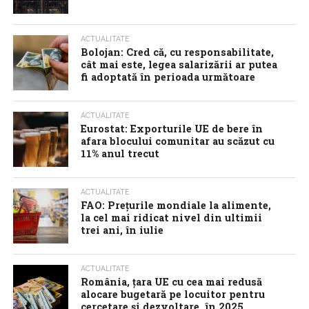
ACTUALITATE
Bolojan: Cred că, cu responsabilitate,
cât mai este, legea salarizării ar putea
fi adoptată în perioada următoare
ACTUALITATE
Eurostat: Exporturile UE de bere în
afara blocului comunitar au scăzut cu
11% anul trecut
ACTUALITATE
FAO: Prețurile mondiale la alimente,
la cel mai ridicat nivel din ultimii
trei ani, în iulie
ACTUALITATE
România, țara UE cu cea mai redusă
alocare bugetară pe locuitor pentru
cercetare și dezvoltare, în 2025