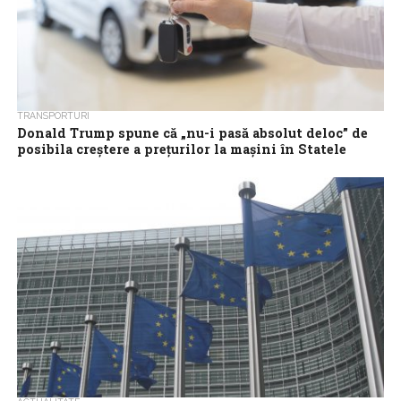
TRANSPORTURI
Donald Trump spune că „nu-i pasă absolut deloc” de
posibila creştere a preţurilor la maşini în Statele
Unite
Preşedintele american Donald Trump a declarat sâmbătă că „nu-
i pasă deloc” de posibila creştere a preţurilor automobilelor în
Statele Unite ca urmare...