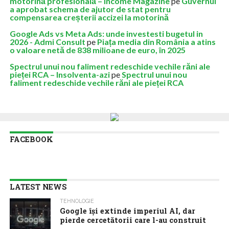
motorină profesională – Income Magazine
pe
Guvernul
a aprobat schema de ajutor de stat pentru
compensarea creșterii accizei la motorină
Google Ads vs Meta Ads: unde investesti bugetul in
2026 - Admi Consult
pe
Piața media din România a atins
o valoare netă de 838 milioane de euro, în 2025
Spectrul unui nou faliment redeschide vechile răni ale
pieței RCA – Insolventa-azi
pe
Spectrul unui nou
faliment redeschide vechile răni ale pieței RCA
FACEBOOK
LATEST NEWS
TEHNOLOGIE
Google îşi extinde imperiul AI, dar
pierde cercetătorii care l-au construit