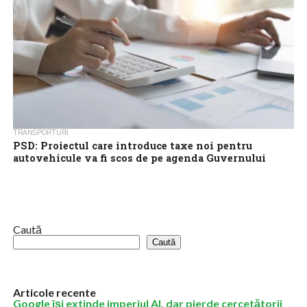
TRANSPORTURI
PSD: Proiectul care introduce taxe noi pentru
autovehicule va fi scos de pe agenda Guvernului
PSD a anunţat, marţi, că proiectul de hotărâre de guvern
promovat de Ministerul Dezvoltării cu privire la introducerea
unor taxe pentru autovehiculele...
Caută
Caută
Articole recente
Google îşi extinde imperiul AI, dar pierde cercetătorii