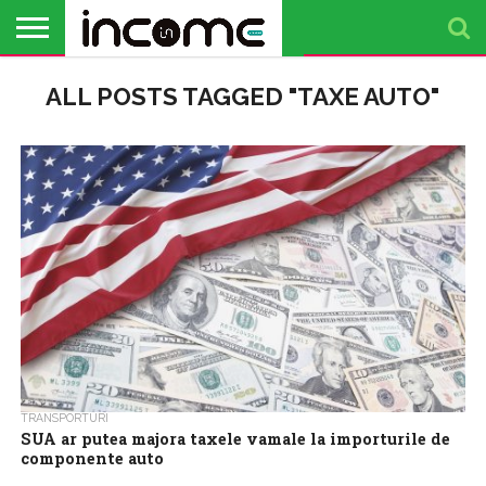
ACTUALITATE
ALL POSTS TAGGED "TAXE AUTO"
PROFIL DE
BUSINESS
ANALIZE
OPINII
FINANȚE
TIMP
ANTREPRENOR
PERSONALE
LIBER
TRANSPORTURI
SUA ar putea majora taxele vamale la importurile de
componente auto
Departamentul american al Comerțului a anunțat marți că va lua în