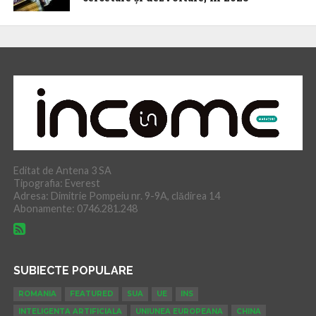
Editat de Antena 3 SA
Tipografia: Everest
Adresa: Dimitrie Pompeiu nr. 9-9A, clădirea 14
Abonamente: 0746.281.248
SUBIECTE POPULARE
ROMANIA
FEATURED
SUA
UE
INS
INTELIGENTA ARTIFICIALA
UNIUNEA EUROPEANA
CHINA