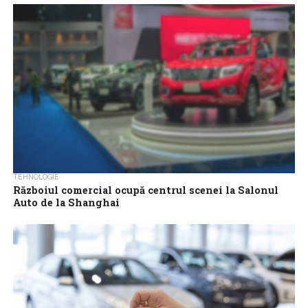
considerare în următoarele săptămâni solicitările din industrie
privind impunerea de noi...
TEHNOLOGIE
Războiul comercial ocupă centrul scenei la Salonul
Auto de la Shanghai
Saloanele auto majore din China au devenit locul de lansare al
vehiculelor electrice (EV) mai ieftine și cu performanțe mai bune,
sporind...