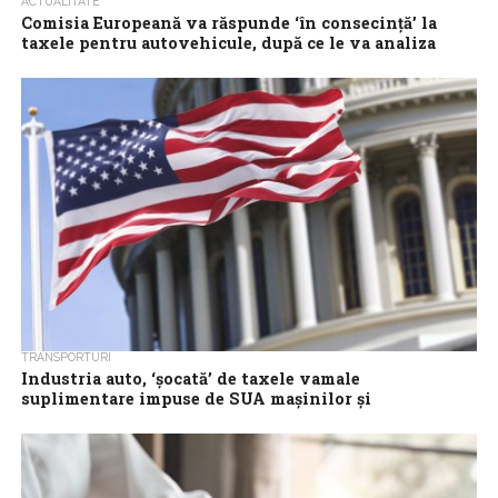
ACTUALITATE
Comisia Europeană va răspunde ‘în consecință’ la
taxele pentru autovehicule, după ce le va analiza
‘atent’
Vicepreședintele executiv al Comisiei Europene, Teresa Ribera, a
anunțat joi că Executivul comunitar va analiza ‘cu atenție’ taxele
pe care Statele Unite...
TRANSPORTURI
Industria auto, ‘șocată’ de taxele vamale
suplimentare impuse de SUA mașinilor și
componentelor auto
Producătorii auto din SUA și rivalii lor globali ‘au fost șocați’ de
anunțul de miercuri al președintelui Donald Trump privind
impunerea de...