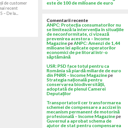
este de 100 de milioane de euro
uții de customer
 mai recent
 – De la...
Comentarii recente
ANPC: Protecția consumatorilor nu
se limitează la intervenția în situațiile
de neconformitate, ci vizează
prevenirea acestora – Income
Magazine
pe
ANPC: Amenzi de 1,44
milioane lei aplicate operatorilor
economici de pe litoral într-o
săptămână
USR: PSD face totul pentru ca
România să piardă miliarde de euro
din PNRR – Income Magazine
pe
Strategia națională pentru
conservarea biodiversității,
adoptată de plenul Camerei
Deputaților
Transportatorii cer transformarea
schemei de compensare a accizei în
mecanism permanent de motorină
profesională – Income Magazine
pe
Guvernul a aprobat schema de
ajutor de stat pentru compensarea