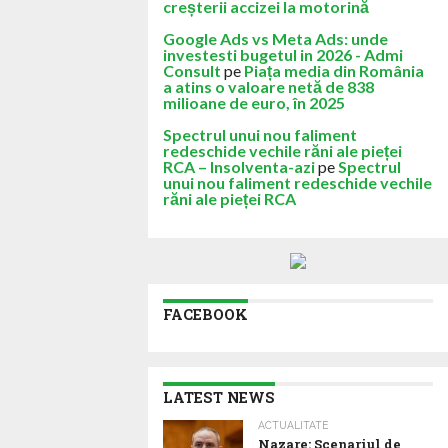
creșterii accizei la motorină
Google Ads vs Meta Ads: unde
investesti bugetul in 2026 - Admi
Consult
pe
Piața media din România
a atins o valoare netă de 838
milioane de euro, în 2025
Spectrul unui nou faliment
redeschide vechile răni ale pieței
RCA – Insolventa-azi
pe
Spectrul
unui nou faliment redeschide vechile
răni ale pieței RCA
FACEBOOK
LATEST NEWS
ACTUALITATE
Nazare: Scenariul de