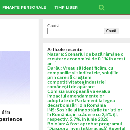
FINANȚE PERSONALE
TIMP LIBER
Caută
Caută
Articole recente
Nazare: Scenariul de bază rămâne o
creștere economică de 0,1% în acest
an
Darău: Vreau să identificăm, cu
companiile și sindicatele, soluțiile
prin care să creștem
competitivitatea industriei
românești de apărare
Comisia Europeană va evalua
impactul amendamentelor
adoptate de Parlament la legea
decarbonizării din România
INS: Sosirile și înnoptările turiștilor
 din
în România, în scădere cu 2,5% și,
perience
respectiv, 5,7%, în iunie 2026
Bolojan: A fost aprobat programul
‘Diaspora investește acasă’. Bugetul