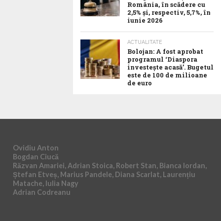
România, în scădere cu
2,5% și, respectiv, 5,7%, în
iunie 2026
ACTUALITATE
Bolojan: A fost aprobat
programul ‘Diaspora
investește acasă’. Bugetul
este de 100 de milioane
de euro
Ovidiu Anton
Bogdan Ciucă
Răzvan Amariei, Adrian Stoica, Robert Stan, Bianca Iordan,
Ștefan Etveș, Marius Pandele, Diana Scarlat, Laurențiu
Matache, Iulia Nagy
Adrian Codreanu