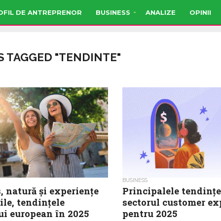
OFIL DE ANTREPRENOR
BUSINESS
ANALIZE
OPINII
S TAGGED "TENDINTE"
BUSINESS
 natură și experiențe
Principalele tendințe
le, tendințele
sectorul customer ex
ui european în 2025
pentru 2025