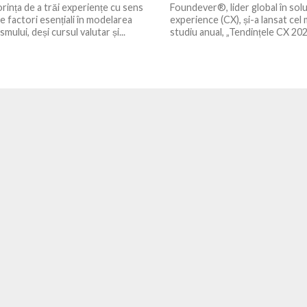
orința de a trăi experiențe cu sens
Foundever®, lider global în sol
e factori esențiali în modelarea
experience (CX), și-a lansat cel
smului, deși cursul valutar și...
studiu anual, „Tendințele CX 2025