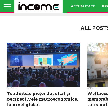
ACTUALITATE
PR
ALL POST
ANALIZE
ANALIZE
Tendințele pieței de retail și
Wellness,
perspectivele macroeconomice,
memorabi
la nivel global
turismul