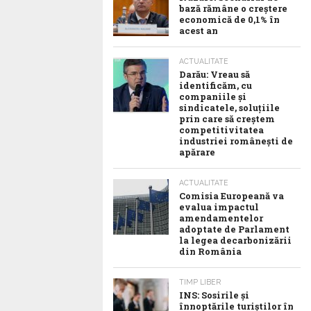
bază rămâne o creștere
economică de 0,1% în
acest an
ACTUALITATE
Darău: Vreau să
identificăm, cu
companiile și
sindicatele, soluțiile
prin care să creștem
competitivitatea
industriei românești de
apărare
ACTUALITATE
Comisia Europeană va
evalua impactul
amendamentelor
adoptate de Parlament
la legea decarbonizării
din România
TIMP LIBER
INS: Sosirile și
înnoptările turiștilor în