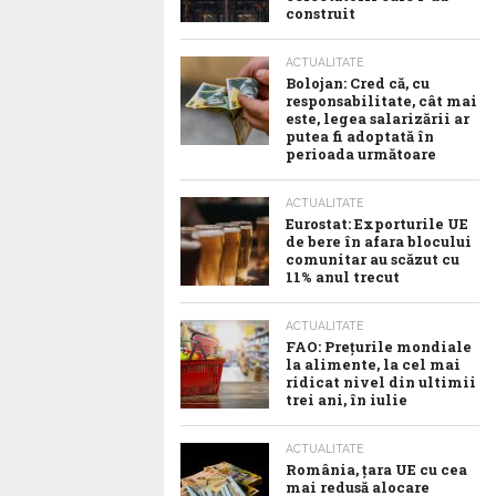
construit
ACTUALITATE
Bolojan: Cred că, cu
responsabilitate, cât mai
este, legea salarizării ar
putea fi adoptată în
perioada următoare
ACTUALITATE
Eurostat: Exporturile UE
de bere în afara blocului
comunitar au scăzut cu
11% anul trecut
ACTUALITATE
FAO: Prețurile mondiale
la alimente, la cel mai
ridicat nivel din ultimii
trei ani, în iulie
ACTUALITATE
România, țara UE cu cea
mai redusă alocare