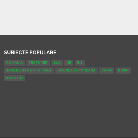
SUBIECTE POPULARE
ROMANIA
FEATURED
SUA
UE
INS
INTELIGENTA ARTIFICIALA
UNIUNEA EUROPEANA
CHINA
RUSIA
INVESTIȚII