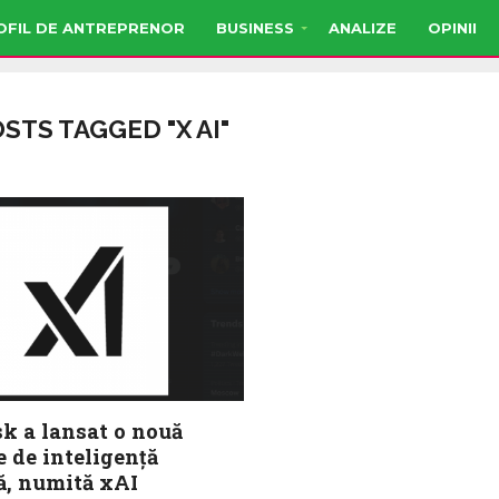
OFIL DE ANTREPRENOR
BUSINESS
ANALIZE
OPINII
STS TAGGED "X AI"
k a lansat o nouă
 de inteligenţă
lă, numită xAI