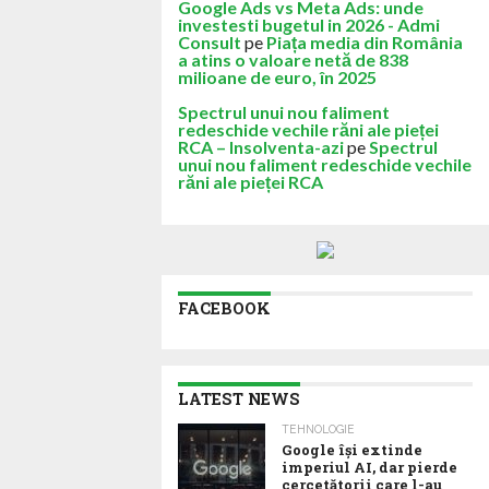
Google Ads vs Meta Ads: unde
investesti bugetul in 2026 - Admi
Consult
pe
Piața media din România
a atins o valoare netă de 838
milioane de euro, în 2025
Spectrul unui nou faliment
redeschide vechile răni ale pieței
RCA – Insolventa-azi
pe
Spectrul
unui nou faliment redeschide vechile
răni ale pieței RCA
FACEBOOK
LATEST NEWS
TEHNOLOGIE
Google îşi extinde
imperiul AI, dar pierde
cercetătorii care l-au