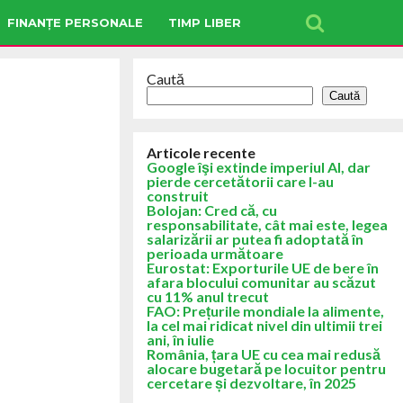
FINANȚE PERSONALE
TIMP LIBER
Caută
Caută
Articole recente
Google îşi extinde imperiul AI, dar
pierde cercetătorii care l-au
construit
Bolojan: Cred că, cu
responsabilitate, cât mai este, legea
salarizării ar putea fi adoptată în
perioada următoare
Eurostat: Exporturile UE de bere în
afara blocului comunitar au scăzut
cu 11% anul trecut
FAO: Prețurile mondiale la alimente,
la cel mai ridicat nivel din ultimii trei
ani, în iulie
România, țara UE cu cea mai redusă
alocare bugetară pe locuitor pentru
cercetare și dezvoltare, în 2025