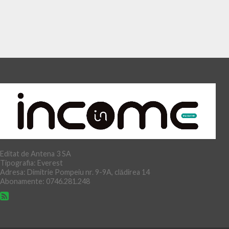
Editat de Antena 3 SA
Tipografia: Everest
Adresa: Dimitrie Pompeiu nr. 9-9A, clădirea 14
Abonamente: 0746.281.248