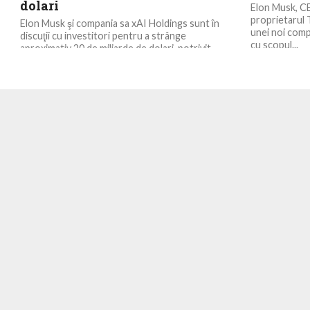
dolari
Elon Musk, CE
proprietarul 
Elon Musk şi compania sa xAI Holdings sunt în
unei noi compa
discuţii cu investitori pentru a strânge
cu scopul...
aproximativ 20 de miliarde de dolari, potrivit...