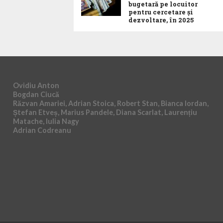
bugetară pe locuitor
pentru cercetare și
dezvoltare, în 2025
Ovidiu Anton
Bogdan Ciucă
Răzvan Amariei, Adrian Stoica, Robert Stan, Bianca Iordan,
Ștefan Etveș, Marius Pandele, Diana Scarlat, Laurențiu
Matache, Iulia Nagy
Adrian Codreanu