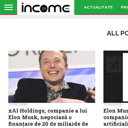
ACTUALITATE
PR
ALL PO
TEHNOLOGIE
TEHNOLOGIE
xAI Holdings, companie a lui
Elon Mus
Elon Musk, negociază o
companie
finanţare de 20 de miliarde de
artificia