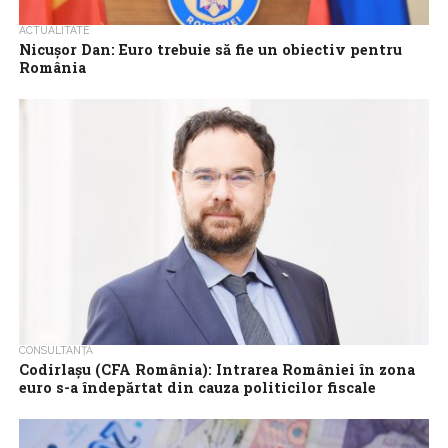
ACTUALITATE
Nicuşor Dan: Euro trebuie să fie un obiectiv pentru
România
Preşedintele Nicuşor Dan a declarat, luni, la prima ediţie a
Economist Romania Government Roundtable 2026, că
integrarea în zona euro trebuie să...
CONSULTANȚĂ
Codirlașu (CFA România): Intrarea României în zona
euro s-a îndepărtat din cauza politicilor fiscale
Intrarea României în zona euro s-a îndepărtat, în principal din
cauza politicilor fiscale din ultimii ani, susține președintele
Asociației CFA România, Adrian...