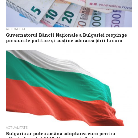
ACTUALITATE
Guvernatorul Băncii Naționale a Bulgariei respinge
presiunile politice și susține aderarea țării la euro
Guvernatorul Băncii Naționale a Bulgariei (BNB), Dimitar Radev,
și-a exprimat sprijinul față de decizia Adunării Naționale privind
solicitarea unui raport extraordinar de...
ACTUALITATE
Bulgaria ar putea amâna adoptarea euro pentru