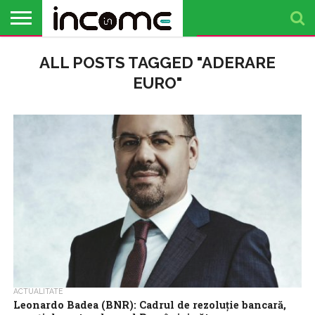
ACTUALITATE
ALL POSTS TAGGED "ADERARE
PROFIL DE
BUSINESS
ANALIZE
OPINII
FINANȚE
TIMP
ANTREPRENOR
PERSONALE
LIBER
EURO"
ACTUALITATE
Leonardo Badea (BNR): Cadrul de rezoluție bancară,