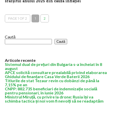
sfârşitul anului 2025 din cauza inflaţiei
Guvernatorul Băncii Naţionale a Bulgariei, Dimitar Radev, a
declarat joi că aderarea Bulgariei la zona euro ar putea fi
amânată pentru sfârşitul...
PAGE 1 OF 2
1
2
Caută
Caută
Articole recente
Sistemul dual de prețuri din Bulgaria s-a încheiat în 8
august
APCE solicită consultare prealabilă privind elaborarea
Ghidului de finanțare Casa Verde Baterii 2026
Titlurile de stat Tezaur revin cu dobânzi de până la
7,15% pe an
CNPP: 882.735 beneficiari de indemnizație socială
pentru pensionari, în iunie 2026
Ministrul Miruță, cu privire la drone: Rusia își va
schimba tactica și noi vom fi nevoiți să ne readaptăm