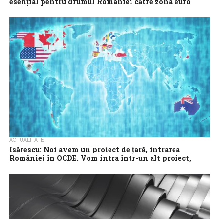
esențial pentru drumul României către zona euro
Activitățile din zona rezoluției bancare au o importanță
strategică pentru pregătirea aderării la Uniunea Bancară și
convergența spre zona euro, susține prim-viceguvernatorul...
ACTUALITATE
Isărescu: Noi avem un proiect de țară, intrarea
României în OCDE. Vom intra într-un alt proiect,
adoptarea euro
România are deja un ‘proiect de țară’ reprezentat de aderarea la
OCDE, aflată în faza finală, iar următorul obiectiv strategic va fi...