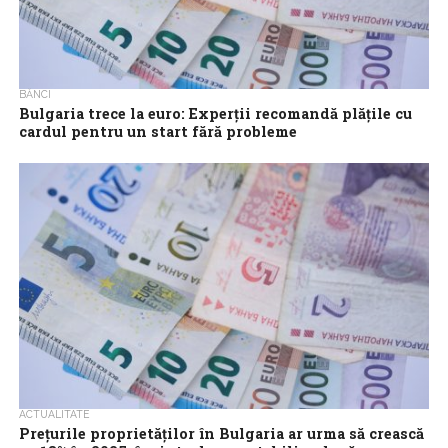
BĂNCI
Bulgaria trece la euro: Experții recomandă plățile cu
cardul pentru un start fără probleme
Cu doar câteva zile înainte ca Bulgaria să adopte euro, la 1
ianuarie, încă apar întrebări din partea consumatorilor privind
plățile. Krasimira...
ACTUALITATE
Prețurile proprietăților în Bulgaria ar urma să crească