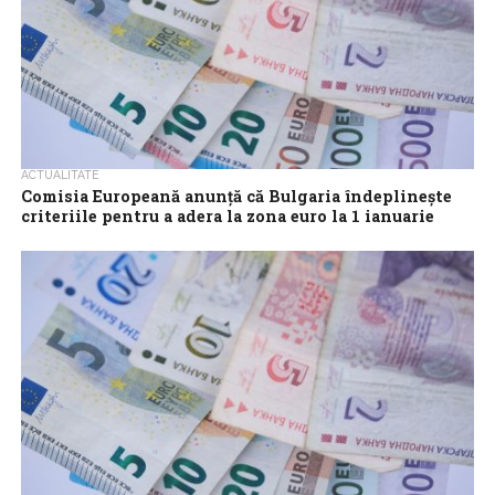
ACTUALITATE
Comisia Europeană anunță că Bulgaria îndeplinește
criteriile pentru a adera la zona euro la 1 ianuarie
2026
Comisia Europeană a anunțat miercuri că a ajuns la concluzia că
Bulgaria este pregătită să adopte moneda euro începând cu 1
ianuarie...