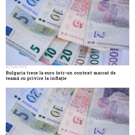
ACTUALITATE
Bulgaria trece la euro într-un context marcat de
teamă cu privire la inflație
Bulgaria se va alătura joi zonei euro și va deveni astfel a 21-a țară
care adoptă moneda unică europeană, o integrare care...