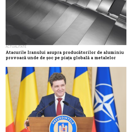
ACTUALITATE
Atacurile Iranului asupra producătorilor de aluminiu
provoacă unde de şoc pe piaţa globală a metalelor
Preţul aluminiului s-a apropiat luni de niveluri care nu au mai fost
atinse din 2022, după ce Iranul a atacat în weekend...