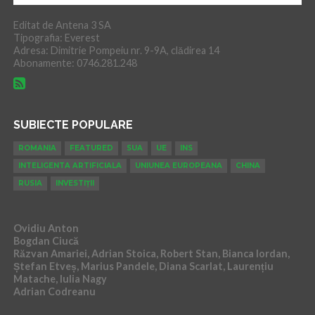
Editat de Antena 3 SA
Tipografia: Everest
Adresa: Dimitrie Pompeiu nr. 9-9A, clădirea 14
Abonamente: 0746.281.248
SUBIECTE POPULARE
ROMANIA
FEATURED
SUA
UE
INS
INTELIGENTA ARTIFICIALA
UNIUNEA EUROPEANA
CHINA
RUSIA
INVESTIȚII
Ovidiu Anton
Bogdan Ciucă
Răzvan Amariei, Adrian Stoica, Robert Stan, Bianca Iordan,
Ștefan Etveș, Marius Pandele, Diana Scarlat, Laurențiu
Matache, Iulia Nagy
Adrian Codreanu