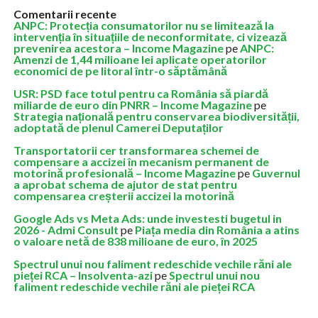
Comentarii recente
ANPC: Protecția consumatorilor nu se limitează la
intervenția în situațiile de neconformitate, ci vizează
prevenirea acestora – Income Magazine
pe
ANPC:
Amenzi de 1,44 milioane lei aplicate operatorilor
economici de pe litoral într-o săptămână
USR: PSD face totul pentru ca România să piardă
miliarde de euro din PNRR – Income Magazine
pe
Strategia națională pentru conservarea biodiversității,
adoptată de plenul Camerei Deputaților
Transportatorii cer transformarea schemei de
compensare a accizei în mecanism permanent de
motorină profesională – Income Magazine
pe
Guvernul
a aprobat schema de ajutor de stat pentru
compensarea creșterii accizei la motorină
Google Ads vs Meta Ads: unde investesti bugetul in
2026 - Admi Consult
pe
Piața media din România a atins
o valoare netă de 838 milioane de euro, în 2025
Spectrul unui nou faliment redeschide vechile răni ale
pieței RCA – Insolventa-azi
pe
Spectrul unui nou
faliment redeschide vechile răni ale pieței RCA