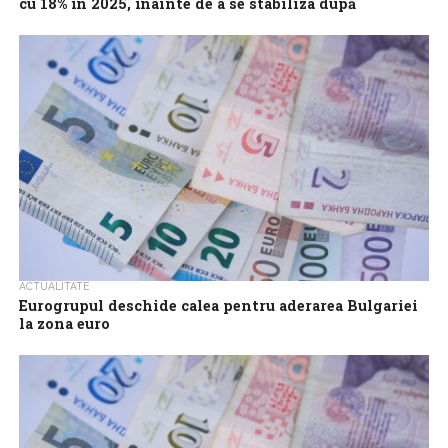
cu 18% în 2025, înainte de a se stabiliza după
adoptarea euro
Piața imobiliară din Bulgaria este pregătită pentru o creștere
semnificativă a prețurilor în 2025, urmată de un avans mult mai
moderat după...
ACTUALITATE
Eurogrupul deschide calea pentru aderarea Bulgariei
la zona euro
Miniștrii de Finanțe din zona euro (Eurogrup) au recomandat joi
ca Bulgaria să devină al 21-lea stat membru al zonei euro, de...