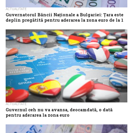
ACTUALITATE
Guvernatorul Băncii Naționale a Bulgariei: Țara este
deplin pregătită pentru aderarea la zona euro de la 1
ianuarie 2026
Dimitar Radev, guvernatorul Băncii Naționale a Bulgariei (BNB) a
anunțat că țara sa este complet pregătită pentru aderarea la
zona euro, reafirmând...
ACTUALITATE
Guvernul ceh nu va avansa, deocamdată, o dată
pentru aderarea la zona euro
Guvernul ceh a refuzat miercuri să avanseze o dată pentru
aderarea Cehiei la zona euro, susținând că nu există suficient
sprijin în...