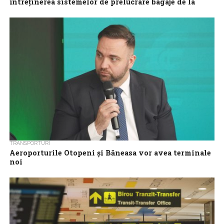
întreținerea sistemelor de prelucrare bagaje de la
Aeroportul Băneasa
Compania Națională Aeroporturi București (CNAB) a lansat o
licitație deschisă pentru întreținerea sistemelor de prelucrare
bagaje și a sistemelor de acces la...
TRANSPORTURI
Aeroporturile Otopeni și Băneasa vor avea terminale
noi
România înregistrează o creștere fără precedent în
transporturile aeriene, cu investiții majore în infrastructură, în
extinderea și modernizarea capacităților aeroportuare. Cel mai...