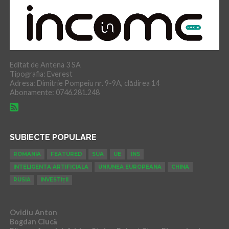
Editat de Antena 3 SA
Tipografia: Everest
Adresa: Dimitrie Pompeiu nr. 9-9A, clădirea 14
Abonamente: 0746.281.248
SUBIECTE POPULARE
ROMANIA
FEATURED
SUA
UE
INS
INTELIGENTA ARTIFICIALA
UNIUNEA EUROPEANA
CHINA
RUSIA
INVESTIȚII
Ovidiu Anton
Bogdan Ciucă