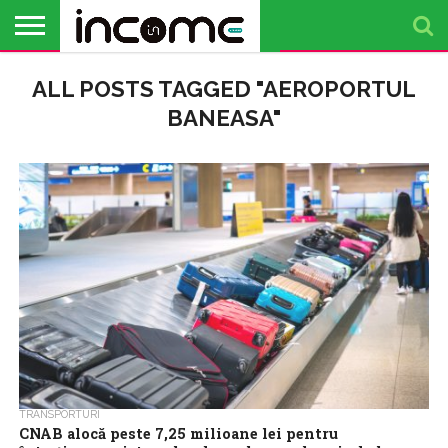
ACTUALITATE
ALL POSTS TAGGED "AEROPORTUL
PROFIL DE
BUSINESS
ANALIZE
OPINII
FINANȚE
TIMP
ANTREPRENOR
PERSONALE
LIBER
BANEASA"
TRANSPORTURI
CNAB alocă peste 7,25 milioane lei pentru