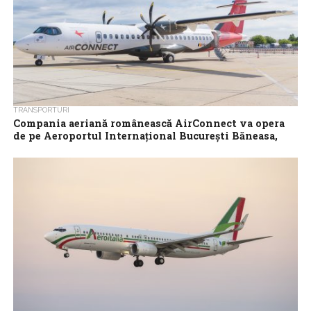
TRANSPORTURI
Compania aeriană românească AirConnect va opera
de pe Aeroportul Internaţional Bucureşti Băneasa,
din 24 iulie
Compania aeriană regională românească AirConnect a anunţat
joi că va opera zboruri regulate de pe Aeroportul Internaţional
Bucureşti Băneasa – Aurel Vlaicu,...