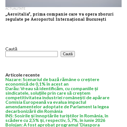
ACTUALITATE
„Aeroitalia”, prima companie care va opera zboruri
regulate pe Aeroportul Internaţional Bucureşti
Băneasa – „Aurel Vlaicu”. Primul zbor, în 2 iunie, cu
destinaţia Roma
„Aeroitalia” este prima companie care va opera zboruri regulate
pe Aeroportul Internaţional Bucureşti Băneasa – „Aurel Vlaicu”,
primul zbor fiind programat în...
Caută
Caută
Articole recente
Nazare: Scenariul de bază rămâne o creștere
economică de 0,1% în acest an
Darău: Vreau să identificăm, cu companiile și
sindicatele, soluțiile prin care să creștem
competitivitatea industriei românești de apărare
Comisia Europeană va evalua impactul
amendamentelor adoptate de Parlament la legea
decarbonizării din România
INS: Sosirile și înnoptările turiștilor în România, în
scădere cu 2,5% și, respectiv, 5,7%, în iunie 2026
Bolojan: A fost aprobat programul ‘Diaspora