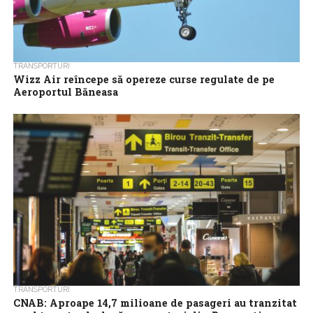
TRANSPORTURI
Wizz Air reîncepe să opereze curse regulate de pe
Aeroportul Băneasa
Wizz Air reia, de miercuri, operarea curselor regulate de
pasageri de pe Aeroportul Internațional București Băneasa
Aurel Vlaicu, a anunțat, marți, Compania...
TRANSPORTURI
CNAB: Aproape 14,7 milioane de pasageri au tranzitat