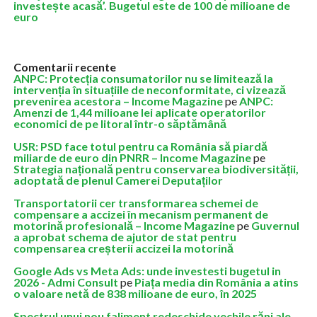
investește acasă’. Bugetul este de 100 de milioane de
euro
Comentarii recente
ANPC: Protecția consumatorilor nu se limitează la
intervenția în situațiile de neconformitate, ci vizează
prevenirea acestora – Income Magazine
pe
ANPC:
Amenzi de 1,44 milioane lei aplicate operatorilor
economici de pe litoral într-o săptămână
USR: PSD face totul pentru ca România să piardă
miliarde de euro din PNRR – Income Magazine
pe
Strategia națională pentru conservarea biodiversității,
adoptată de plenul Camerei Deputaților
Transportatorii cer transformarea schemei de
compensare a accizei în mecanism permanent de
motorină profesională – Income Magazine
pe
Guvernul
a aprobat schema de ajutor de stat pentru
compensarea creșterii accizei la motorină
Google Ads vs Meta Ads: unde investesti bugetul in
2026 - Admi Consult
pe
Piața media din România a atins
o valoare netă de 838 milioane de euro, în 2025
Spectrul unui nou faliment redeschide vechile răni ale