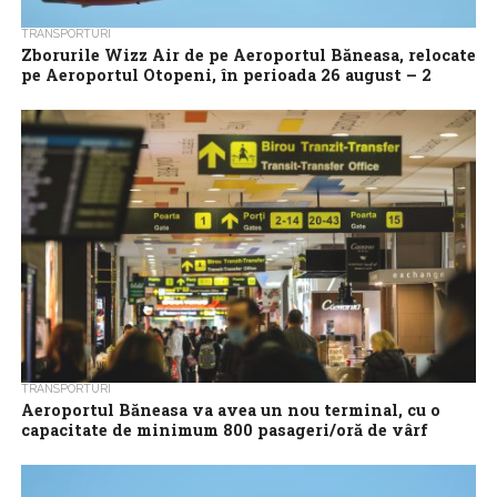
TRANSPORTURI
Zborurile Wizz Air de pe Aeroportul Băneasa, relocate
pe Aeroportul Otopeni, în perioada 26 august – 2
septembrie
Toate zborurile Wizz Air programate să opereze de pe
Aeroportul Internațional București Băneasa – Aurel Vlaicu (BBU)
în perioada 26 august –...
TRANSPORTURI
Aeroportul Băneasa va avea un nou terminal, cu o
capacitate de minimum 800 pasageri/oră de vârf
Aeroportul Internațional București Băneasa – Aurel Vlaicu va
avea un nou terminal de procesare pasageri, cu facilitățile
necesare, și cu o capacitate...