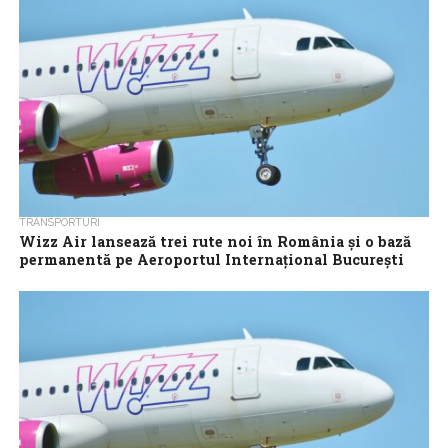
TRANSPORTURI
Wizz Air lansează trei rute noi în România și o bază
permanentă pe Aeroportul Internațional București
Băneasa
Wizz Air anunță continuarea expansiunii în București cu două
aeronave Airbus A321neo de ultimă generație, trei rute noi și
deschiderea celei de-a...