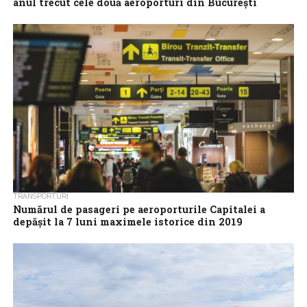
anul trecut cele două aeroporturi din Bucureşti
Traficul aerian înregistrat pe Aeroportul Internaţional Henri
Coandă Bucureşti şi Aeroportul Internaţional Bucureşti-
Băneasa Aurel Vlaicu, în 2023, a crescut cu 16,56% faţă...
TRANSPORTURI
Numărul de pasageri pe aeroporturile Capitalei a
depăşit la 7 luni maximele istorice din 2019
Traficul aerian pe aeroporturile bucureştene, ca număr de
pasageri, l-a depăşit în primele 7 luni pe cel din aceeaşi perioadă a
anului...