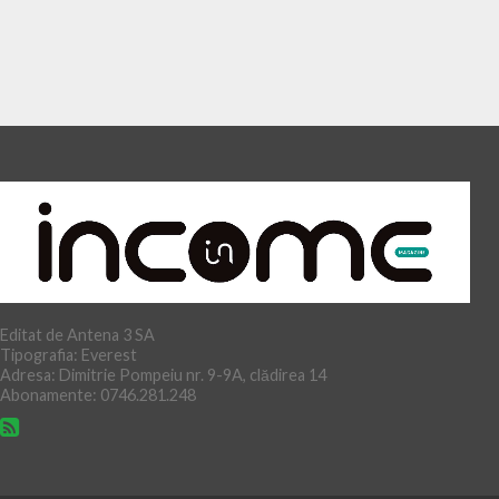
Editat de Antena 3 SA
Tipografia: Everest
Adresa: Dimitrie Pompeiu nr. 9-9A, clădirea 14
Abonamente: 0746.281.248