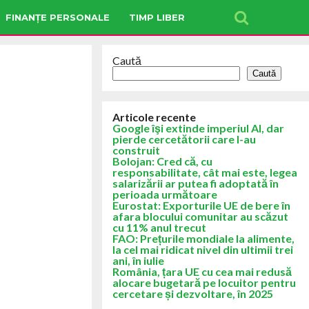
FINANȚE PERSONALE
TIMP LIBER
Caută
Caută
Articole recente
Google îşi extinde imperiul AI, dar
pierde cercetătorii care l-au
construit
Bolojan: Cred că, cu
responsabilitate, cât mai este, legea
salarizării ar putea fi adoptată în
perioada următoare
Eurostat: Exporturile UE de bere în
afara blocului comunitar au scăzut
cu 11% anul trecut
FAO: Prețurile mondiale la alimente,
la cel mai ridicat nivel din ultimii trei
ani, în iulie
România, țara UE cu cea mai redusă
alocare bugetară pe locuitor pentru
cercetare și dezvoltare, în 2025