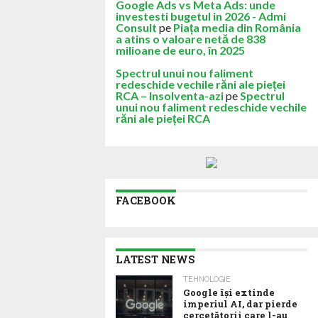
Google Ads vs Meta Ads: unde
investesti bugetul in 2026 - Admi
Consult
pe
Piața media din România
a atins o valoare netă de 838
milioane de euro, în 2025
Spectrul unui nou faliment
redeschide vechile răni ale pieței
RCA – Insolventa-azi
pe
Spectrul
unui nou faliment redeschide vechile
răni ale pieței RCA
FACEBOOK
LATEST NEWS
TEHNOLOGIE
Google îşi extinde
imperiul AI, dar pierde
cercetătorii care l-au