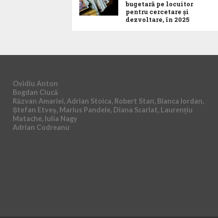
bugetară pe locuitor
pentru cercetare și
dezvoltare, în 2025
Ovidiu Anton
Bogdan Ciucă
Răzvan Amariei, Adrian Stoica, Robert Stan, Bianca Iordan,
Ștefan Etveș, Marius Pandele, Diana Scarlat, Laurențiu
Matache, Iulia Nagy
Adrian Codreanu