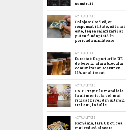
construit
ACTUALITATE
Bolojan: Cred că, cu
responsabilitate, cât mai
este, legea salarizării ar
putea fi adoptată în
perioada următoare
ACTUALITATE
Eurostat: Exporturile UE
de bere în afara blocului
comunitar au scăzut cu
11% anul trecut
ACTUALITATE
FAO: Prețurile mondiale
la alimente, la cel mai
ridicat nivel din ultimii
trei ani, în iulie
ACTUALITATE
România, țara UE cu cea
mai redusă alocare