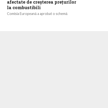
afectate de creșterea prețurilor
la combustibili
Comisia Europeană a aprobat o schemă
spaniolă de ajutor de stat în valoare de 54 de
milioane euro pentru a sprijini întreprinderile...