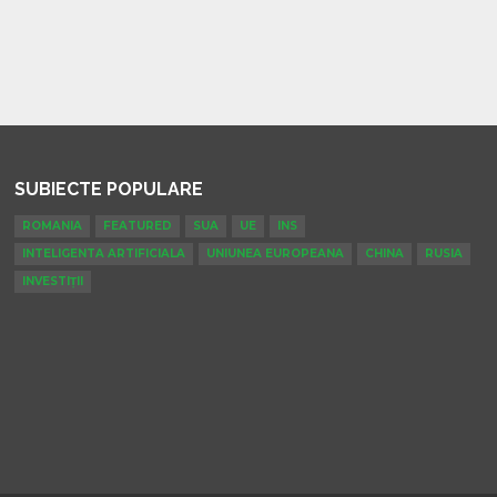
SUBIECTE POPULARE
ROMANIA
FEATURED
SUA
UE
INS
INTELIGENTA ARTIFICIALA
UNIUNEA EUROPEANA
CHINA
RUSIA
INVESTIȚII