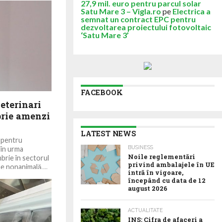
27,9 mil. euro pentru parcul solar
Satu Mare 3 – Vigla.ro
pe
Electrica a
semnat un contract EPC pentru
dezvoltarea proiectului fotovoltaic
‘Satu Mare 3’
FACEBOOK
veterinari
brie amenzi
LATEST NEWS
i pentru
BUSINESS
 în urma
Noile reglementări
brie în sectorul
privind ambalajele în UE
e nonanimală,...
intră în vigoare,
începând cu data de 12
august 2026
ACTUALITATE
INS: Cifra de afaceri a