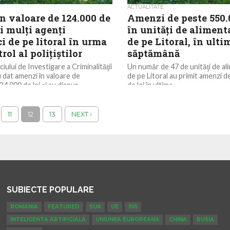
ACTUALITATE
n valoare de 124.000 de
Amenzi de peste 550.0
ai mulţi agenţi
în unităţi de aliment
 de pe litoral în urma
de pe Litoral, în ulti
rol al poliţiştilor
săptămână
iciului de Investigare a Criminalităţii
Un număr de 47 de unităţi de ali
dat amenzi în valoare de
de pe Litoral au primit amenzi 
4.000 de lei şi au dispus
de lei în ultima...
i...
11
12
13
NEXT ›
SUBIECTE POPULARE
ROMANIA
FEATURED
SUA
UE
INS
INTELIGENTA ARTIFICIALA
UNIUNEA EUROPEANA
CHINA
RUSIA