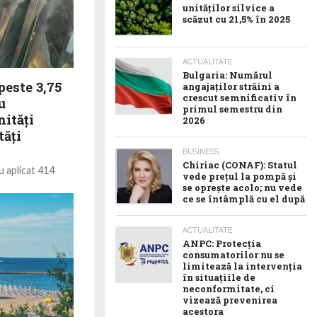
unităților silvice a
scăzut cu 21,5% în 2025
ACTUALITATE
Bulgaria: Numărul
este 3,75
angajaților străini a
crescut semnificativ în
u
primul semestru din
nităţi
2026
tăţi
BUSINESS
Chiriac (CONAF): Statul
u aplicat 414
vede prețul la pompă și
aloare de 3,75
se oprește acolo; nu vede
lelor efectuate la
ce se întâmplă cu el după
ACTUALITATE
ANPC: Protecția
consumatorilor nu se
limitează la intervenția
în situațiile de
neconformitate, ci
vizează prevenirea
acestora