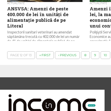
ACTUALITATE
ACTUALITATE
ANSVSA: Amenzi de peste
Amenzi î
400.000 de lei în unităţi de
lei, la m
alimentaţie publică de pe
economici
Litoral
unui cont
Inspectorii sanitari veterinari au amendat
Poliţiştii Serv
săptămâna trecută cu 402.000 de lei un număr
Economice au 
de 41 de unităţi de alimentaţie publică de pe...
aproximativ 12
închiderea unu
PAGE 12 OF 13
« FIRST
‹ PREVIOUS
8
9
10