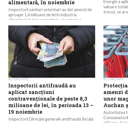
alimentară, în noiembrie
Energie a apl
valoare totală
Inspectorii sanitari veterinari au dat amenzi de
trecut, se arat
aproape 1,6 milioane de lei în industria
alimentară în luna noiembrie, ca urmare a
neregulilor...
ACTUALITATE
ACTUALITATE
Inspectorii antifraudă au
Protecţi
aplicat sancţiuni
amenzi de
contravenţionale de peste 8,3
unor mag
milioane de lei, în perioada 13 –
Auchan ş
19 noiembrie
Autoritatea N
Consumatorilo
Inspectorii Direcţiei generale antifraudă fiscală
milioane de l
(DGAF) din cadrul ANAF au aplicat amenzi de
lanţurile de...