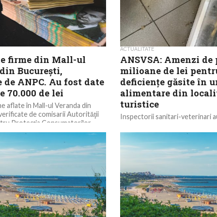
ACTUALITATE
e firme din Mall-ul
ANSVSA: Amenzi de p
din Bucureşti,
milioane de lei pentr
e de ANPC. Au fost date
deficienţe găsite în u
 70.000 de lei
alimentare din locali
turistice
e aflate în Mall-ul Veranda din
erificate de comisarii Autorităţii
Inspectorii sanitari-veterinari a
ntru Protecţia Consumatorilor
sancţiuni contravenţionale, în v
date, până...
milioane de lei, în urma controa
nivel naţional în...