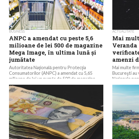
BUSINESS
ACTUALITATE
ANPC a amendat cu peste 5,6
Mai mult
milioane de lei 500 de magazine
Veranda 
Mega Image, în ultima lună şi
verificat
jumătate
amenzi de
Autoritatea Naţională pentru Protecţia
Mai multe firm
Consumatorilor (ANPC) a amendat cu 5,65
Bucureşti au v
milioane de lei un număr de 500 de magazine
Naţionale pe
aparţinând lanţului de...
(ANPC), fiind 