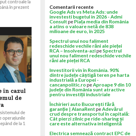
put controale la
Comentarii recente
 până în prezent
Google Ads vs Meta Ads: unde
investesti bugetul in 2026 - Admi
Consult
pe
Piața media din România
a atins o valoare netă de 838
milioane de euro, în 2025
Spectrul unui nou faliment
redeschide vechile răni ale pieței
RCA – Insolventa-azi
pe
Spectrul
unui nou faliment redeschide vechile
răni ale pieței RCA
Investitorii vin în România. 90%
dintre județe câștigă teren pe harta
industrială a Europei -
cancanpolitic.ro
pe
Aproape 9 din 10
județe din România sunt atractive
e în cazul
pentru investiții industriale
temul de
ra
Închirieri auto București fără
garanție | AlanaRent
pe
Adevărul
sistemului de
crud despre transportul în capitală:
 operațiunile
Cât pierzi zilnic pe ride-sharing și
care este alternativa inteligentă
cepând de la 1
Electrica semnează contract EPC de