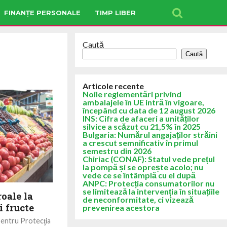
FINANȚE PERSONALE
TIMP LIBER
Caută
Caută
Articole recente
Noile reglementări privind
ambalajele în UE intră în vigoare,
începând cu data de 12 august 2026
INS: Cifra de afaceri a unităților
silvice a scăzut cu 21,5% în 2025
Bulgaria: Numărul angajaților străini
a crescut semnificativ în primul
semestru din 2026
Chiriac (CONAF): Statul vede prețul
la pompă și se oprește acolo; nu
vede ce se întâmplă cu el după
ANPC: Protecția consumatorilor nu
se limitează la intervenția în situațiile
oale la
de neconformitate, ci vizează
i fructe
prevenirea acestora
pentru Protecţia