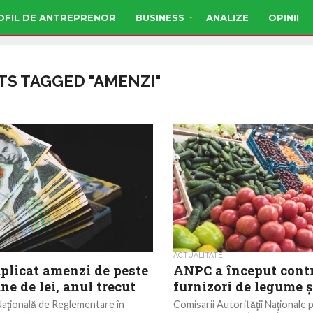
OFIL DE ANTREPRENOR
BUSINESS
ANALIZE
OPINII
TS TAGGED "AMENZI"
ACTUALITATE
plicat amenzi de peste
ANPC a început contr
ne de lei, anul trecut
furnizori de legume ş
aţională de Reglementare în
Comisarii Autorităţii Naţionale 