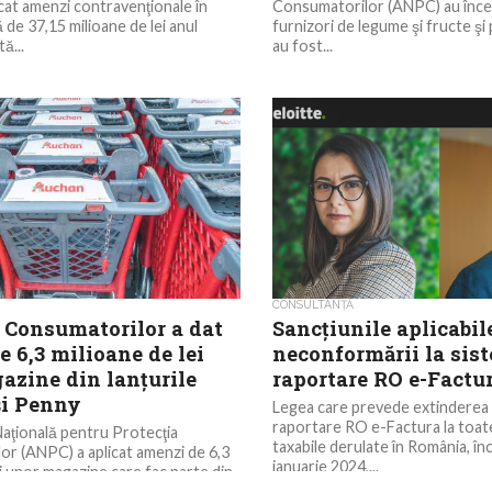
icat amenzi contravenţionale în
Consumatorilor (ANPC) au înce
 de 37,15 milioane de lei anul
furnizori de legume şi fructe şi
ă...
au fost...
CONSULTANȚĂ
a Consumatorilor a dat
Sancțiunile aplicabil
 6,3 milioane de lei
neconformării la sis
azine din lanţurile
raportare RO e-Factu
i Penny
Legea care prevede extinderea 
raportare RO e-Factura la toate
aţională pentru Protecţia
taxabile derulate în România, în
r (ANPC) a aplicat amenzi de 6,3
ianuarie 2024,...
ei unor magazine care fac parte din