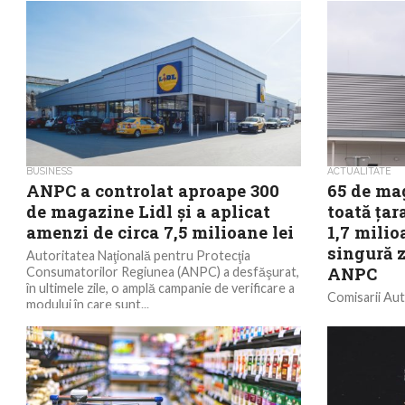
peste 6,5 milioane de lei şi au dispus confiscări...
BUSINESS
ACTUALITATE
ANPC a controlat aproape 300
65 de ma
de magazine Lidl şi a aplicat
toată ţar
amenzi de circa 7,5 milioane lei
1,7 milio
singură z
Autoritatea Naţională pentru Protecţia
ANPC
Consumatorilor Regiunea (ANPC) a desfăşurat,
în ultimele zile, o amplă campanie de verificare a
Comisarii Aut
modului în care sunt...
Consumatoril
1,7 milioane 
toată ţara,...