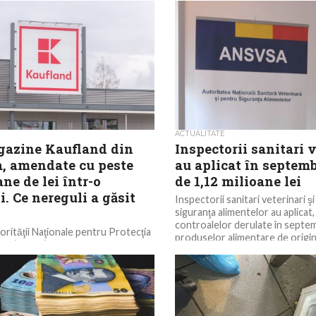
ACTUALITATE
gazine Kaufland din
Inspectorii sanitari 
a, amendate cu peste
au aplicat în septem
ane de lei într-o
de 1,12 milioane lei
i. Ce nereguli a găsit
Inspectorii sanitari veterinari ş
siguranţa alimentelor au aplicat,
controalelor derulate în septem
orităţii Naţionale pentru Protecţia
produselor alimentare de origin
or (ANPC) au amendat cu peste
de lei, 65 de magazine Kaufland din