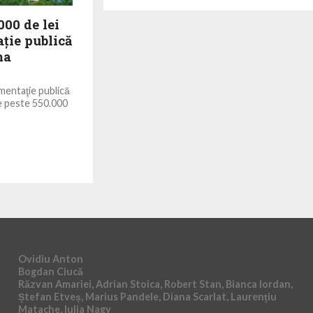
00 de lei
aţie publică
ma
mentaţie publică
de peste 550.000
Ovidiu Anton
Bogdan Ciucă
Răzvan Amariei, Adrian Stoica, Robert Stan, Bianca Iordan,
Ștefan Etveș, Marius Pandele, Diana Scarlat, Laurențiu
Matache, Iulia Nagy