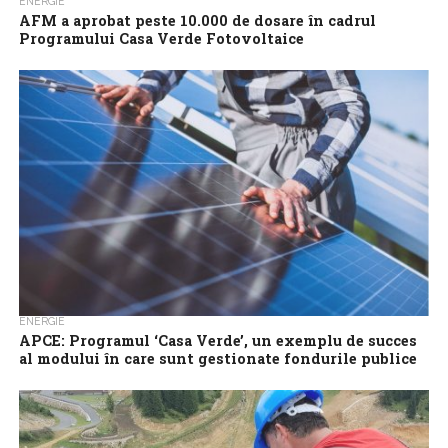
ENERGIE
AFM a aprobat peste 10.000 de dosare în cadrul
Programului Casa Verde Fotovoltaice
Administrația Fondului pentru Mediu (AFM) a publicat miercuri, 2
aprilie, o nouă listă cu 10.418 de dosare aprobate de Comitetul
de Avizare,...
ENERGIE
APCE: Programul ‘Casa Verde’, un exemplu de succes
al modului în care sunt gestionate fondurile publice
Programul ‘Casa Verde’, gestionat de Administrația Fondului
pentru Mediu (AFM), se dovedește, an de an, a fi un exemplu de
succes al...