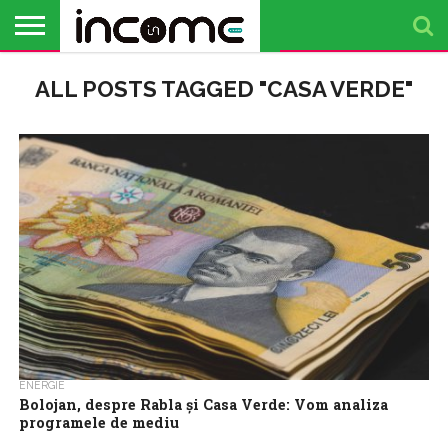
ACTUALITATE
ALL POSTS TAGGED "CASA VERDE"
PROFIL DE
BUSINESS
ANALIZE
OPINII
FINANȚE
TIMP
ANTREPRENOR
PERSONALE
LIBER
ENERGIE
Bolojan, despre Rabla și Casa Verde: Vom analiza
programele de mediu
Premierul Ilie Bolojan a declarat, vineri, referitor la programele