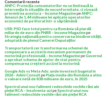
Comentarii recente
ANPC: Protecția consumatorilor nu se limitează la
intervenția în situațiile de neconformitate, ci vizează
prevenirea acestora – Income Magazine
pe
ANPC:
Amenzi de 1,44 milioane lei aplicate operatorilor
economici de pe litoral într-o săptămână
USR: PSD face totul pentru ca România să piardă
miliarde de euro din PNRR – Income Magazine
pe
Strategia națională pentru conservarea biodiversității,
adoptată de plenul Camerei Deputaților
Transportatorii cer transformarea schemei de
compensare a accizei în mecanism permanent de
motorină profesională – Income Magazine
pe
Guvernul
a aprobat schema de ajutor de stat pentru
compensarea creșterii accizei la motorină
Google Ads vs Meta Ads: unde investesti bugetul in
2026 - Admi Consult
pe
Piața media din România a atins
o valoare netă de 838 milioane de euro, în 2025
Spectrul unui nou faliment redeschide vechile răni ale
pieței RCA – Insolventa-azi
pe
Spectrul unui nou
faliment redeschide vechile răni ale pieței RCA