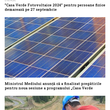
ENERGIE
”Casa Verde Fotovoltaice 2024” pentru persoane fizice
demarează pe 27 septembrie
Sesiunea 2024 de finanţare pentru înscrierea solicitanţilor
persoane fizice în cadrul Programului „Casa Verde Fotovoltaice”
se va derula în perioada 27 septembrie...
ENERGIE
Ministrul Mediului anunţă că a finalizat pregătirile
pentru noua sesiune a programului „Casa Verde
Fotovoltaice” şi în 27 septembrie încep înscrierile
Ministrul Mediului, Apelor şi Pădurilor, Mircea Fechet, a anunţat
vineri că finalizat pregătirile pentru noua sesiune a programului
„Casa Verde Fotovoltaice” şi...