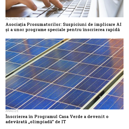
ACTUALITATE
Asociaţia Prosumatorilor: Suspiciuni de implicare AI
şi a unor programe speciale pentru înscrierea rapidă
în programul Casa Verde 2024
Asociaţia Prosumatorilor propune ca dosarele validate de
Administraţia Fondului pentru Mediu (AFM) în cadrul viitoarelor
sesiuni Casa Verde Fotovoltaic să fie „extrase”...
ANALIZE
Înscrierea în Programul Casa Verde a devenit o
adevărată „olimpiadă” de IT
Sesiunea Casa Verde din 2024 este cea mai riscantă de până