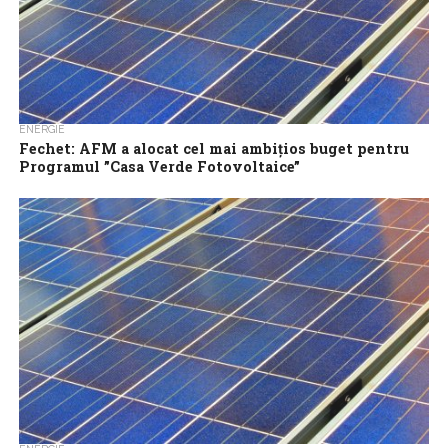
ENERGIE
Fechet: AFM a alocat cel mai ambiţios buget pentru
Programul ”Casa Verde Fotovoltaice”
Administraţia Fondului pentru Mediu (AFM) a alocat cei mai mulţi
bani pentru Programul „Casa Verde Fotovoltaice”, sesiunea
2024, care se va derula...