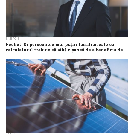
ENERGIE
Fechet: Și persoanele mai puțin familiarizate cu
calculatorul trebuie să aibă o șansă de a beneficia de
‘Casa Verde Fotovoltaice’
Ministrul Mediului, Mircea Fechet, vrea ca înscrierea în Programul
‘Casa Verde Fotovoltaice’ să fie accesibilă și persoanelor mai
puțin familiarizate cu laptopul...