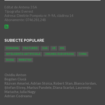
Editat de Antena 3 SA
Tipografia: Everest
Adresa: Dimitrie Pompeiu nr. 9-9A, clădirea 14
Abonamente: 0746.281.248
SUBIECTE POPULARE
ROMANIA
FEATURED
SUA
UE
INS
INTELIGENTA ARTIFICIALA
UNIUNEA EUROPEANA
CHINA
RUSIA
INVESTIȚII
Ovidiu Anton
Bogdan Ciucă
Răzvan Amariei, Adrian Stoica, Robert Stan, Bianca Iordan,
Ștefan Etveș, Marius Pandele, Diana Scarlat, Laurențiu
Matache, Iulia Nagy
Adrian Codreanu