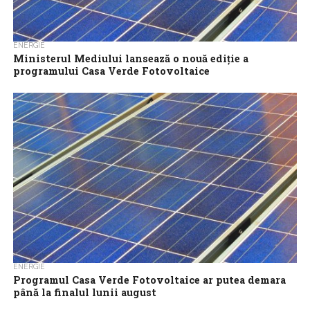
ENERGIE
Ministerul Mediului lansează o nouă ediţie a
programului Casa Verde Fotovoltaice
Ministerul Mediului a anunţat lansarea unei noi ediţii a
programului Casa Verde Fotovoltaice, iar bugetul alocat este de
două miliarde de lei....
ENERGIE
Programul Casa Verde Fotovoltaice ar putea demara
până la finalul lunii august
Sesiunea din acest an a Programului Casa Verde Fotovoltaice va