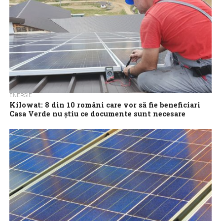
ENERGIE
Kilowat: 8 din 10 români care vor să fie beneficiari
Casa Verde nu știu ce documente sunt necesare
pentru a se înscrie în program
Aproape 80% dintre românii interesați să devină beneficiari Casa
Verde pentru a scăpa de grija facturilor la energie nu știu de ce...