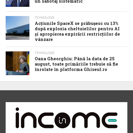
un sabotaj sistematic
TEHNOLOGIE
Acţiunile SpaceX se prăbuşesc cu 13%
după explozia cheltuielilor pentru AI
şi apropierea expirării restricţiilor de
vânzare
TEHNOLOGIE
Oana Gheorghiu: Până la data de 25
august, toate primăriile trebuie să fie
înrolate în platforma Ghiseul.ro