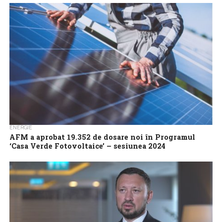
Rabla și Casa Verde, că vor fi analizate, în câteva zile, toate
programele...
ENERGIE
AFM a aprobat 19.352 de dosare noi în Programul
‘Casa Verde Fotovoltaice’ – sesiunea 2024
Un număr de 19.352 de dosare a fost aprobat în cadrul
programului ‘Casa Verde Fotovoltaice’, din care 18.730 pentru
persoane fizice și...