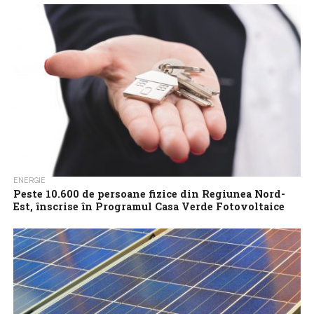
acum, în condiţiile în care înscrierea în program s-a transformat
într-o...
ENERGIE
Peste 10.600 de persoane fizice din Regiunea Nord-
Est, înscrise în Programul Casa Verde Fotovoltaice
Peste 10.600 de persoane fizice din judeţele din Regiunea Nord-
Est s-au înscris, marţi, în Programul Casa Verde Fotovoltaice,
bugetul fiind rezervat integral....