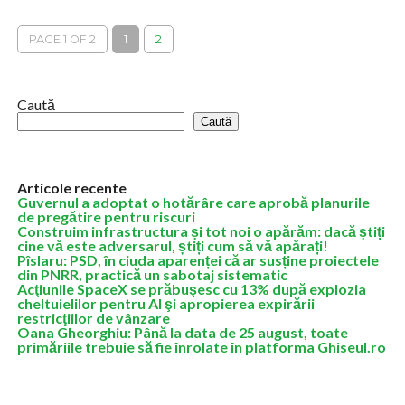
demara până la finele lunii august, a anunţat, marţi, preşedintele
Administraţiei Fondului...
PAGE 1 OF 2
1
2
Caută
Caută
Articole recente
Guvernul a adoptat o hotărâre care aprobă planurile
de pregătire pentru riscuri
Construim infrastructura și tot noi o apărăm: dacă știți
cine vă este adversarul, știți cum să vă apărați!
Pîslaru: PSD, în ciuda aparenței că ar susține proiectele
din PNRR, practică un sabotaj sistematic
Acţiunile SpaceX se prăbuşesc cu 13% după explozia
cheltuielilor pentru AI şi apropierea expirării
restricţiilor de vânzare
Oana Gheorghiu: Până la data de 25 august, toate
primăriile trebuie să fie înrolate în platforma Ghiseul.ro