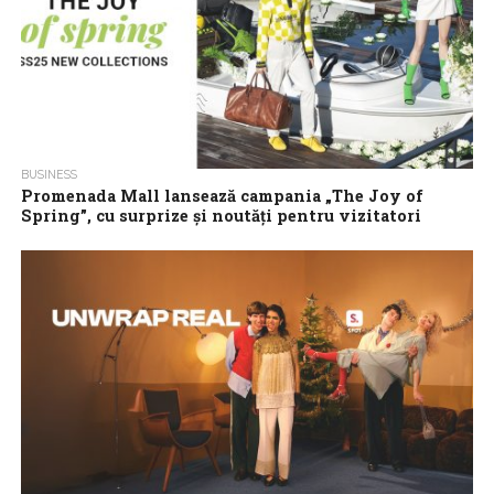
BUSINESS
Promenada Mall lansează campania „The Joy of
Spring”, cu surprize și noutăți pentru vizitatori
Promenada Mall îi invită pe clienți să celebreze atmosfera de
primăvară și să se bucure de noutățile pregătite de brandurile
preferate. Magazinele...