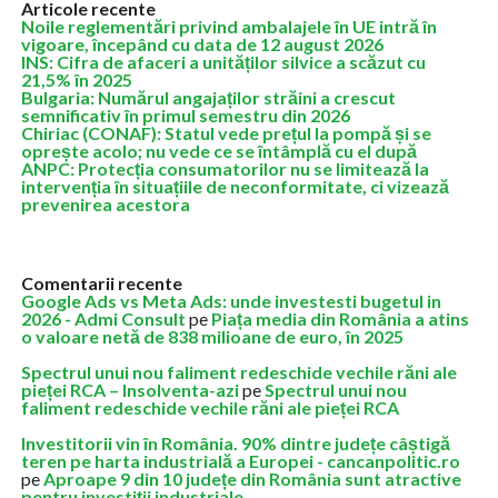
Articole recente
Noile reglementări privind ambalajele în UE intră în
vigoare, începând cu data de 12 august 2026
INS: Cifra de afaceri a unităților silvice a scăzut cu
21,5% în 2025
Bulgaria: Numărul angajaților străini a crescut
semnificativ în primul semestru din 2026
Chiriac (CONAF): Statul vede prețul la pompă și se
oprește acolo; nu vede ce se întâmplă cu el după
ANPC: Protecția consumatorilor nu se limitează la
intervenția în situațiile de neconformitate, ci vizează
prevenirea acestora
Comentarii recente
Google Ads vs Meta Ads: unde investesti bugetul in
2026 - Admi Consult
pe
Piața media din România a atins
o valoare netă de 838 milioane de euro, în 2025
Spectrul unui nou faliment redeschide vechile răni ale
pieței RCA – Insolventa-azi
pe
Spectrul unui nou
faliment redeschide vechile răni ale pieței RCA
Investitorii vin în România. 90% dintre județe câștigă
teren pe harta industrială a Europei - cancanpolitic.ro
pe
Aproape 9 din 10 județe din România sunt atractive
pentru investiții industriale