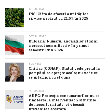
ACTUALITATE
INS: Cifra de afaceri a unităților
silvice a scăzut cu 21,5% în 2025
ACTUALITATE
Bulgaria: Numărul angajaților străini
a crescut semnificativ în primul
semestru din 2026
BUSINESS
Chiriac (CONAF): Statul vede prețul la
pompă și se oprește acolo; nu vede ce
se întâmplă cu el după
ACTUALITATE
ANPC: Protecția consumatorilor nu se
limitează la intervenția în situațiile
de neconformitate, ci vizează
prevenirea acestora