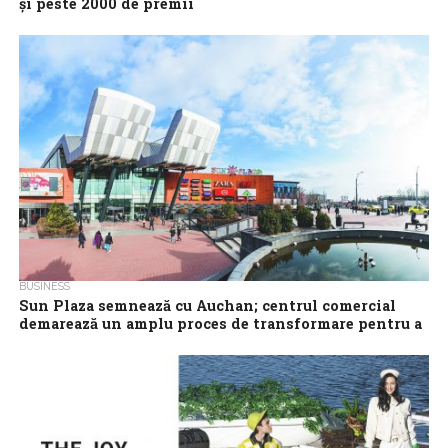
și peste 2000 de premii
Mega Mall sărbătorește 10 ani de la deschidere printr-o
campanie aniversară dedicată comunității care i-a fost alături în
toată această perioadă. Sub...
BUSINESS
Sun Plaza semnează cu Auchan; centrul comercial
demarează un amplu proces de transformare pentru a
integra noi branduri și concepte moderne
CPI România, proprietarul centrului comercial Sun Plaza, anunță
extinderea mixului de chiriași prin atragerea unui nou partener
strategic: Auchan. Ca urmare a...