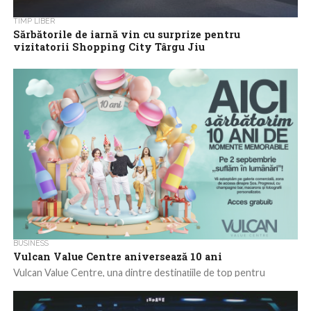
TIMP LIBER
Sărbătorile de iarnă vin cu surprize pentru
vizitatorii Shopping City Târgu Jiu
De Crăciun, Shopping City Târgu Jiu a pregătit o mulțime de
surprize pentru vizitatorii care vor trece pragul centrului
comercial. De la...
BUSINESS
Vulcan Value Centre aniversează 10 ani
Vulcan Value Centre, una dintre destinațiile de top pentru
cumpărături din București, aniversează 10 ani de activitate. Cu
această ocazie, centrul comercial...