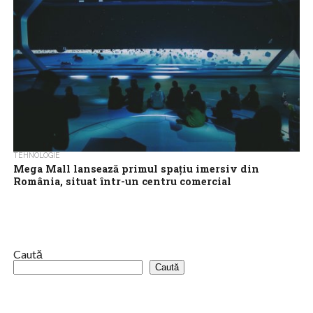
TEHNOLOGIE
Mega Mall lansează primul spațiu imersiv din
România, situat într-un centru comercial
Mega Mall își invită vizitatorii să descopere ISPACE, un spațiu
imersiv care combină în mod inovator arta și tehnologia, oferind
o experiență...
Caută
Caută