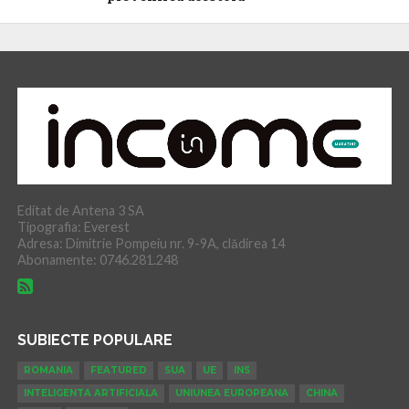
Editat de Antena 3 SA
Tipografia: Everest
Adresa: Dimitrie Pompeiu nr. 9-9A, clădirea 14
Abonamente: 0746.281.248
SUBIECTE POPULARE
ROMANIA
FEATURED
SUA
UE
INS
INTELIGENTA ARTIFICIALA
UNIUNEA EUROPEANA
CHINA