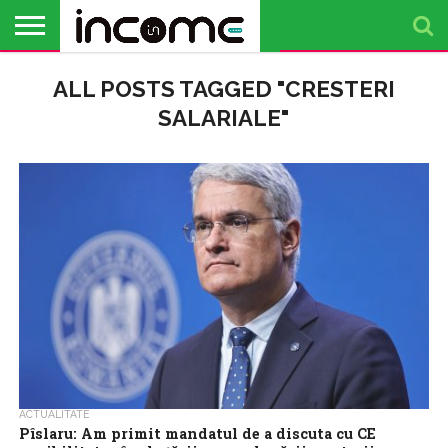
ACTUALITATE
ALL POSTS TAGGED "CRESTERI
PROFIL DE
BUSINESS
ANALIZE
OPINII
FINANȚE
TIMP
ANTREPRENOR
PERSONALE
LIBER
SALARIALE"
ACTUALITATE
Pîslaru: Am primit mandatul de a discuta cu CE