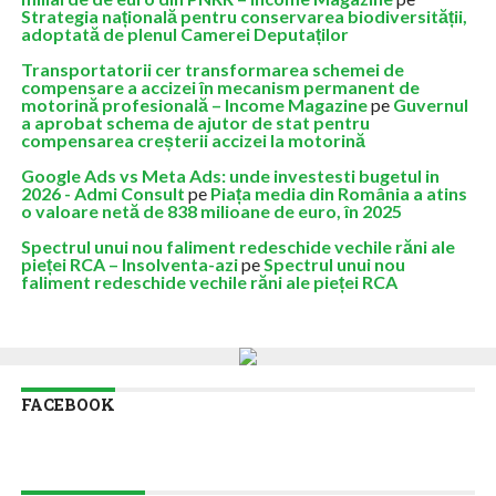
Strategia națională pentru conservarea biodiversității,
adoptată de plenul Camerei Deputaților
Transportatorii cer transformarea schemei de
compensare a accizei în mecanism permanent de
motorină profesională – Income Magazine
pe
Guvernul
a aprobat schema de ajutor de stat pentru
compensarea creșterii accizei la motorină
Google Ads vs Meta Ads: unde investesti bugetul in
2026 - Admi Consult
pe
Piața media din România a atins
o valoare netă de 838 milioane de euro, în 2025
Spectrul unui nou faliment redeschide vechile răni ale
pieței RCA – Insolventa-azi
pe
Spectrul unui nou
faliment redeschide vechile răni ale pieței RCA
FACEBOOK