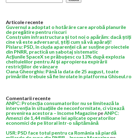
Articole recente
Guvernul a adoptat o hotărâre care aprobă planurile
de pregătire pentru riscuri
Construim infrastructura și tot noi o apărăm: dacă știți
cine vă este adversarul, știți cum să vă apărați!
Pîslaru: PSD, în ciuda aparenței că ar susține proiectele
din PNRR, practică un sabotaj sistematic
Acţiunile SpaceX se prăbuşesc cu 13% după explozia
cheltuielilor pentru AI şi apropierea expirării
restricţiilor de vânzare
Oana Gheorghiu: Până la data de 25 august, toate
primăriile trebuie să fie înrolate în platforma Ghiseul.ro
Comentarii recente
ANPC: Protecția consumatorilor nu se limitează la
intervenția în situațiile de neconformitate, ci vizează
prevenirea acestora – Income Magazine
pe
ANPC:
Amenzi de 1,44 milioane lei aplicate operatorilor
economici de pe litoral într-o săptămână
USR: PSD face totul pentru ca România să piardă
miliarde de euro din PNRR – Income Magazine
pe