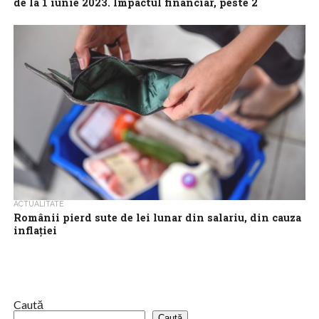
de la 1 iunie 2023. Impactul financiar, peste 2
miliarde de lei
Salariile de bază ale lucrătorilor din sistemul de învăţământ cresc
de la 1 iunie 2023, această majorare reprezentând un avans din
creşterile...
ACTUALITATE
Românii pierd sute de lei lunar din salariu, din cauza
inflației
Inflaţia a „topit” în ultimul an veniturile românilor. Potrivit unui
studiu citat de Antena3, două salarii medii nu mai sunt suficiente
pentru...
Caută
Caută