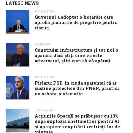
LATEST NEWS
ACTUALITATE
Guvernul a adoptat o hotărâre care
aprobă planurile de pregătire pentru
riscuri
BUSINESS
Construim infrastructura și tot noi o
apărăm: dacă știți cine vă este
adversarul, știți cum să vă apărați!
ACTUALITATE
Pîslaru: PSD, în ciuda aparenței că ar
susține proiectele din PNRR, practică
un sabotaj sistematic
TEHNOLOGIE
Acţiunile SpaceX se prăbuşesc cu 13%
după explozia cheltuielilor pentru AI
şi apropierea expirării restricţiilor de
vânzare