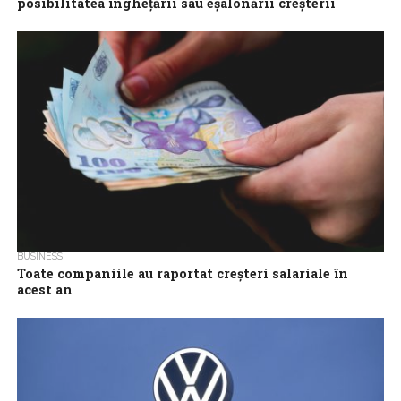
posibilitatea înghețării sau eșalonării creșterii
salariilor demnitarilor până în 2031
Ministrul interimar al Muncii și al Investițiilor și Proiectelor
Europene, Dragoș Pîslaru, va discuta cu Comisia Europeană
posibilitatea înghețării sau eșalonării până...
BUSINESS
Toate companiile au raportat creşteri salariale în
acest an
Toate companiile au raportat majorări salariale în acest an, iar
procentul de creştere estimat pentru anul viitor este de
aproximativ 6,7%, potrivit...