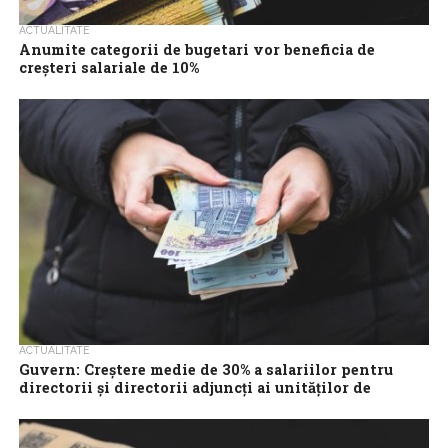
ACTUALITATE
Anumite categorii de bugetari vor beneficia de
creşteri salariale de 10%
Anumite categorii de bugetari vor beneficia de creşteri salariale
de 10% raportate la nivelul lunii decembrie 2023, în două tranşe,
respectiv pentru...
ACTUALITATE
Guvern: Creştere medie de 30% a salariilor pentru
directorii şi directorii adjuncţi ai unităţilor de
învăţământ, în luna ianuarie
Guvernul a aprobat în şedinţa de joi o hotărâre prin care sunt
stabilite salariile de bază pentru funcţiile de conducere din