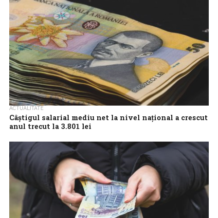
unităţile...
ACTUALITATE
Câştigul salarial mediu net la nivel naţional a crescut
anul trecut la 3.801 lei
Câştigul salarial mediu brut lunar înregistrat la nivelul economiei
naţionale în anul 2022 a fost 6.126 lei, cu 10,7% (+591 lei) mai...