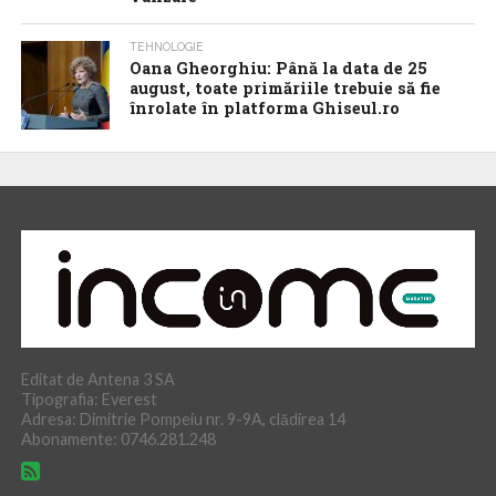
TEHNOLOGIE
Oana Gheorghiu: Până la data de 25
august, toate primăriile trebuie să fie
înrolate în platforma Ghiseul.ro
Editat de Antena 3 SA
Tipografia: Everest
Adresa: Dimitrie Pompeiu nr. 9-9A, clădirea 14
Abonamente: 0746.281.248