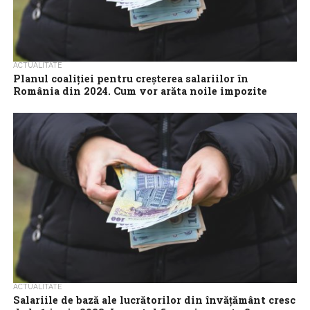
ACTUALITATE
Planul coaliţiei pentru creşterea salariilor în
România din 2024. Cum vor arăta noile impozite
Coaliția plănuiește să îndulcească măsurile de austeritate cu o
scădere a impozitării asupra muncii. Iată cum ar putea creşte
toate salariile din...
ACTUALITATE
Salariile de bază ale lucrătorilor din învăţământ cresc