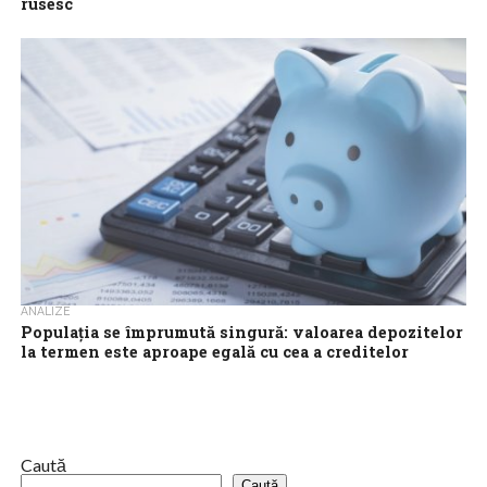
rusesc
Rusia riscă o criză bancară ‘explozivă’ deoarece creditorii
suportă cea mai mare parte a poverii economiei țării afectată de
război, avertizează un...
ANALIZE
Populația se împrumută singură: valoarea depozitelor
la termen este aproape egală cu cea a creditelor
Problemele care au dus la falimentarea Sillicon Valley Bank din
SUA au pus sub semnul întrebării toate sistemele bancare din
lume. Toți...
Caută
Caută