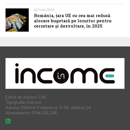
ACTUALITATE
România, țara UE cu cea mai redusă
alocare bugetară pe locuitor pentru
cercetare și dezvoltare, în 2025
Editat de Antena 3 SA
Tipografia: Everest
Adresa: Dimitrie Pompeiu nr. 9-9A, clădirea 14
Abonamente: 0746.281.248