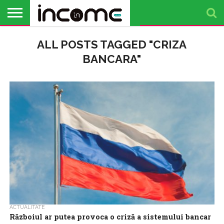
ACTUALITATE
ALL POSTS TAGGED "CRIZA
PROFIL DE
BUSINESS
ANALIZE
OPINII
FINANȚE
TIMP
ANTREPRENOR
PERSONALE
LIBER
BANCARA"
ACTUALITATE
Războiul ar putea provoca o criză a sistemului bancar