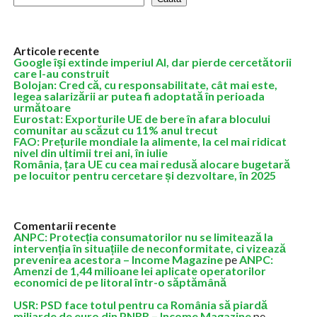
Articole recente
Google îşi extinde imperiul AI, dar pierde cercetătorii
care l-au construit
Bolojan: Cred că, cu responsabilitate, cât mai este,
legea salarizării ar putea fi adoptată în perioada
următoare
Eurostat: Exporturile UE de bere în afara blocului
comunitar au scăzut cu 11% anul trecut
FAO: Prețurile mondiale la alimente, la cel mai ridicat
nivel din ultimii trei ani, în iulie
România, țara UE cu cea mai redusă alocare bugetară
pe locuitor pentru cercetare și dezvoltare, în 2025
Comentarii recente
ANPC: Protecția consumatorilor nu se limitează la
intervenția în situațiile de neconformitate, ci vizează
prevenirea acestora – Income Magazine
pe
ANPC:
Amenzi de 1,44 milioane lei aplicate operatorilor
economici de pe litoral într-o săptămână
USR: PSD face totul pentru ca România să piardă
miliarde de euro din PNRR – Income Magazine
pe