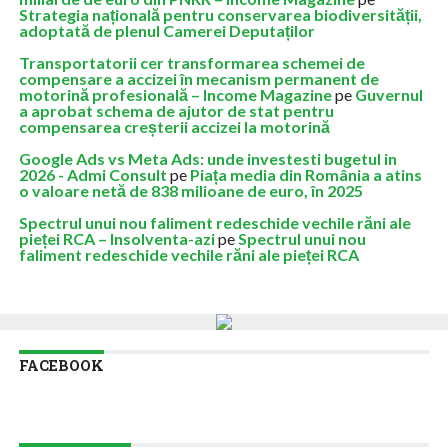
Strategia națională pentru conservarea biodiversității,
adoptată de plenul Camerei Deputaților
Transportatorii cer transformarea schemei de
compensare a accizei în mecanism permanent de
motorină profesională – Income Magazine
pe
Guvernul
a aprobat schema de ajutor de stat pentru
compensarea creșterii accizei la motorină
Google Ads vs Meta Ads: unde investesti bugetul in
2026 - Admi Consult
pe
Piața media din România a atins
o valoare netă de 838 milioane de euro, în 2025
Spectrul unui nou faliment redeschide vechile răni ale
pieței RCA – Insolventa-azi
pe
Spectrul unui nou
faliment redeschide vechile răni ale pieței RCA
FACEBOOK