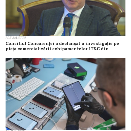
ACTUALITATE
Consiliul Concurenţei a declanşat o investigaţie pe
piaţa comercializării echipamentelor IT&C din
România
Consiliul Concurenţei a efectuat inspecţii inopinate la sediile a 14
companii active pe piaţa comercializării echipamentelor de
tehnologia informaţiei şi comunicaţii din...