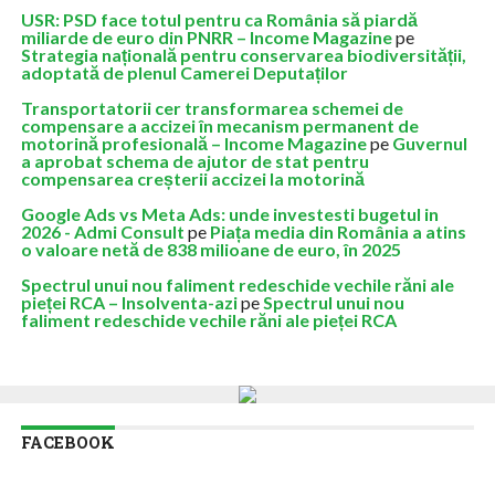
USR: PSD face totul pentru ca România să piardă
miliarde de euro din PNRR – Income Magazine
pe
Strategia națională pentru conservarea biodiversității,
adoptată de plenul Camerei Deputaților
Transportatorii cer transformarea schemei de
compensare a accizei în mecanism permanent de
motorină profesională – Income Magazine
pe
Guvernul
a aprobat schema de ajutor de stat pentru
compensarea creșterii accizei la motorină
Google Ads vs Meta Ads: unde investesti bugetul in
2026 - Admi Consult
pe
Piața media din România a atins
o valoare netă de 838 milioane de euro, în 2025
Spectrul unui nou faliment redeschide vechile răni ale
pieței RCA – Insolventa-azi
pe
Spectrul unui nou
faliment redeschide vechile răni ale pieței RCA
FACEBOOK