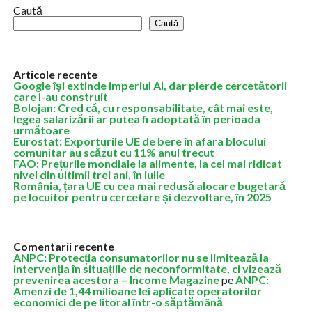
Caută
Caută
Articole recente
Google îşi extinde imperiul AI, dar pierde cercetătorii
care l-au construit
Bolojan: Cred că, cu responsabilitate, cât mai este,
legea salarizării ar putea fi adoptată în perioada
următoare
Eurostat: Exporturile UE de bere în afara blocului
comunitar au scăzut cu 11% anul trecut
FAO: Prețurile mondiale la alimente, la cel mai ridicat
nivel din ultimii trei ani, în iulie
România, țara UE cu cea mai redusă alocare bugetară
pe locuitor pentru cercetare și dezvoltare, în 2025
Comentarii recente
ANPC: Protecția consumatorilor nu se limitează la
intervenția în situațiile de neconformitate, ci vizează
prevenirea acestora – Income Magazine
pe
ANPC:
Amenzi de 1,44 milioane lei aplicate operatorilor
economici de pe litoral într-o săptămână