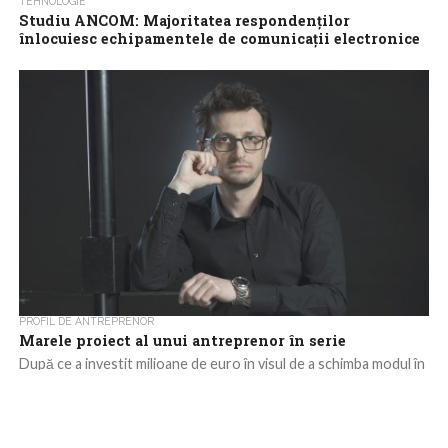
TEHNOLOGIE
Studiu ANCOM: Majoritatea respondenţilor
înlocuiesc echipamentele de comunicaţii electronice
o dată la 4 ani sau mai rar
Reducerea amprentei de carbon a serviciilor de comunicaţii
electronice necesită în primul rând renunţarea la tehnologiile
vechi, mai puţin eficiente, consideră majoritatea...
PROFIL DE ANTREPRENOR
Marele proiect al unui antreprenor în serie
După ce a investit milioane de euro în visul de a schimba modul în
care mergem cu mașina, trotineta sau avionul, antreprenorul...