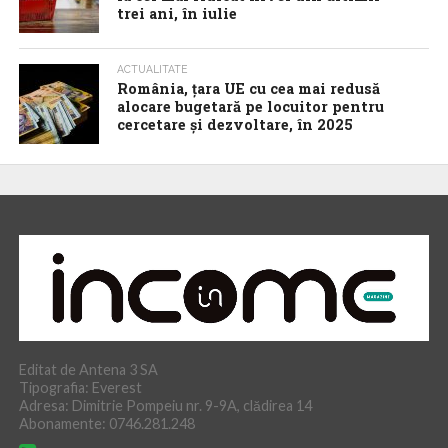
trei ani, în iulie
ACTUALITATE
România, țara UE cu cea mai redusă
alocare bugetară pe locuitor pentru
cercetare și dezvoltare, în 2025
Editat de Antena 3 SA
Tipografia: Everest
Adresa: Dimitrie Pompeiu nr. 9-9A, clădirea 14
Abonamente: 0746.281.248