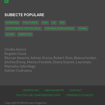
SUBIECTE POPULARE
ROMANIA
FEATURED
SUA
UE
INS
INTELIGENTA ARTIFICIALA
UNIUNEA EUROPEANA
CHINA
RUSIA
INVESTIȚII
Ovidiu Anton
Bogdan Ciucă
Răzvan Amariei, Adrian Stoica, Robert Stan, Bianca Iordan,
Ștefan Etveș, Marius Pandele, Diana Scarlat, Laurențiu
Matache, Iulia Nagy
Adrian Codreanu
DESPRE NOI
ABONAMENTE
CONTACT
POLITICA DE CONFIDENȚIALITATE
TERMENI ȘI CONDIȚII
Copyright © 2025 Income Magazine.