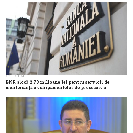
domeniu în care...
ACTUALITATE
BNR alocă 2,73 milioane lei pentru servicii de
mentenanţă a echipamentelor de procesare a
numerarului
Banca Naţională a României (BNR) vrea să achiziţioneze servicii de
mentenanţă a echipamentelor de procesare a numerarului cu
2,73 milioane lei, fără...