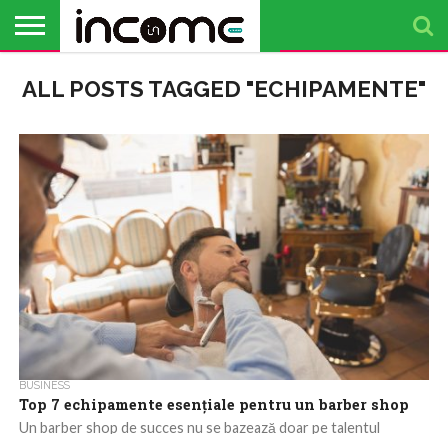
ACTUALITATE
ALL POSTS TAGGED "ECHIPAMENTE"
PROFIL DE
BUSINESS
ANALIZE
OPINII
FINANȚE
TIMP
ANTREPRENOR
PERSONALE
LIBER
BUSINESS
Top 7 echipamente esențiale pentru un barber shop
Un barber shop de succes nu se bazează doar pe talentul
frizerului, ci și pe calitatea echipamentelor folosite. Într-un