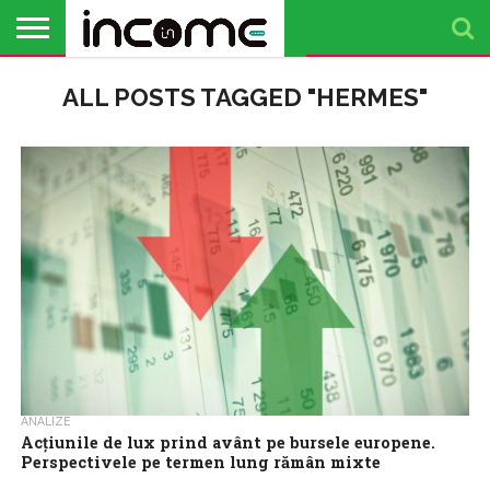
ACTUALITATE
ALL POSTS TAGGED "HERMES"
PROFIL DE
BUSINESS
ANALIZE
OPINII
FINANȚE
TIMP
ANTREPRENOR
PERSONALE
LIBER
ANALIZE
Acțiunile de lux prind avânt pe bursele europene.
Perspectivele pe termen lung rămân mixte
Prin publicarea rezultatelor sale financiare pe trimestrul al