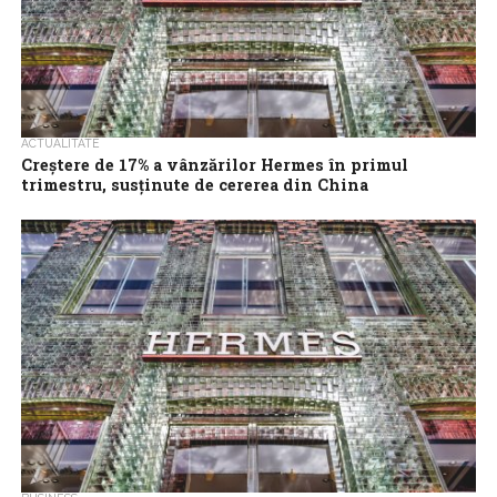
ACTUALITATE
Creştere de 17% a vânzărilor Hermes în primul
trimestru, susţinute de cererea din China
Hermes, producatorul genţilor Birkin, a realizat o creştere de
17% a vânzărilor în primul trimestru, continuând o rată de
creştere rapidă faţă...