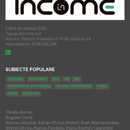
Editat de Antena 3 SA
Tipografia: Everest
Adresa: Dimitrie Pompeiu nr. 9-9A, clădirea 14
Abonamente: 0746.281.248
SUBIECTE POPULARE
ROMANIA
FEATURED
SUA
UE
INS
INTELIGENTA ARTIFICIALA
UNIUNEA EUROPEANA
CHINA
RUSIA
INVESTIȚII
Ovidiu Anton
Bogdan Ciucă
Răzvan Amariei, Adrian Stoica, Robert Stan, Bianca Iordan,
Ștefan Etveș, Marius Pandele, Diana Scarlat, Laurențiu