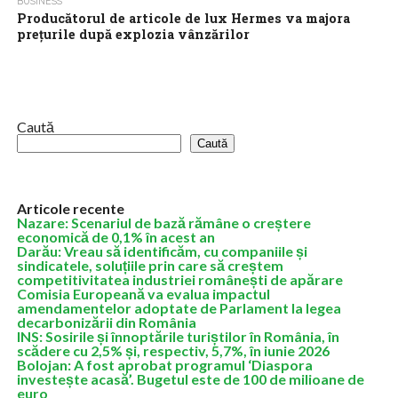
BUSINESS
Producătorul de articole de lux Hermes va majora
preţurile după explozia vânzărilor
Grupul francez Hermes, producătorul genţilor Birkin, care se
comercializează la un preţ de peste 10.000 de dolari bucata, a
anunţat vineri că...
Caută
Caută
Articole recente
Nazare: Scenariul de bază rămâne o creștere
economică de 0,1% în acest an
Darău: Vreau să identificăm, cu companiile și
sindicatele, soluțiile prin care să creștem
competitivitatea industriei românești de apărare
Comisia Europeană va evalua impactul
amendamentelor adoptate de Parlament la legea
decarbonizării din România
INS: Sosirile și înnoptările turiștilor în România, în
scădere cu 2,5% și, respectiv, 5,7%, în iunie 2026
Bolojan: A fost aprobat programul ‘Diaspora
investește acasă’. Bugetul este de 100 de milioane de
euro