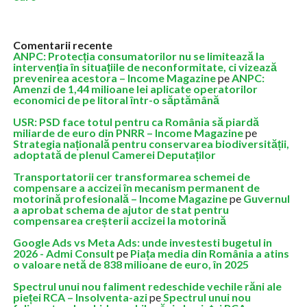
Comentarii recente
ANPC: Protecția consumatorilor nu se limitează la
intervenția în situațiile de neconformitate, ci vizează
prevenirea acestora – Income Magazine
pe
ANPC:
Amenzi de 1,44 milioane lei aplicate operatorilor
economici de pe litoral într-o săptămână
USR: PSD face totul pentru ca România să piardă
miliarde de euro din PNRR – Income Magazine
pe
Strategia națională pentru conservarea biodiversității,
adoptată de plenul Camerei Deputaților
Transportatorii cer transformarea schemei de
compensare a accizei în mecanism permanent de
motorină profesională – Income Magazine
pe
Guvernul
a aprobat schema de ajutor de stat pentru
compensarea creșterii accizei la motorină
Google Ads vs Meta Ads: unde investesti bugetul in
2026 - Admi Consult
pe
Piața media din România a atins
o valoare netă de 838 milioane de euro, în 2025
Spectrul unui nou faliment redeschide vechile răni ale
pieței RCA – Insolventa-azi
pe
Spectrul unui nou