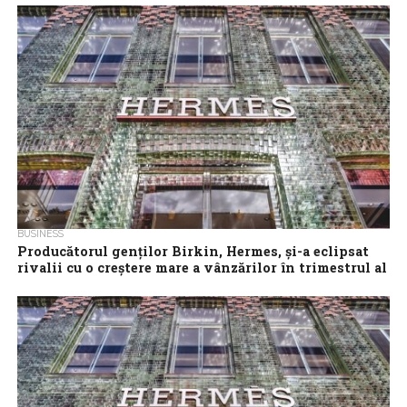
treilea, LVMH, compania-mamă a brandurilor de lux precum Louis
Vuitton, Dior, Sephora, Tiffany &...
BUSINESS
Producătorul genţilor Birkin, Hermes, şi-a eclipsat
rivalii cu o creştere mare a vânzărilor în trimestrul al
doilea
Producătorul genţilor Birkin, Hermes, a înregistrat o creştere cu
13% a vânzărilor din al doilea trimestru, demonstrând apetitul
continuu al cumpărătorilor bogaţi...