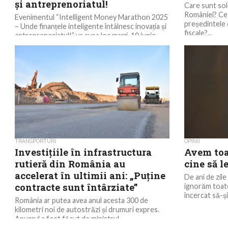
și antreprenoriatul!
Care sunt solu
României? Ce 
Evenimentul “Intelligent Money Marathon 2025
președintele 
– Unde finanțele inteligente întâlnesc inovația și
fiscale?...
antreprenoriatul!” va avea loc marți, 10 iunie
2025, la Romexpo, Bd. Mărăști nr. 65-67,...
TRANSPORTURI
OPINII
Investițiile în infrastructura
Avem toat
rutieră din România au
cine să l
accelerat în ultimii ani: „Puține
De ani de zile
contracte sunt întârziate”
ignorăm toate
încercat să-ș
România ar putea avea anul acesta 300 de
kilometri noi de autostrăzi și drumuri expres.
Anunțul a fost făcut de ministrul
transporturilor,...