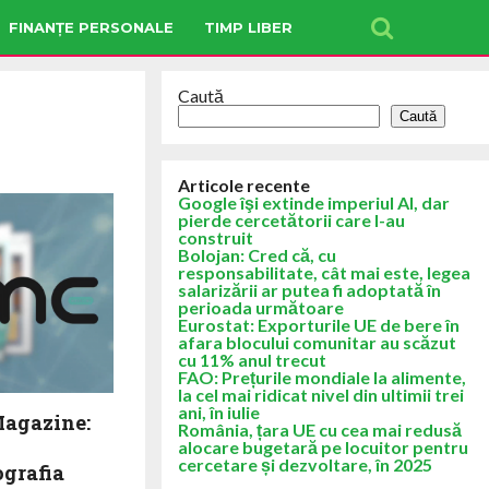
FINANȚE PERSONALE
TIMP LIBER
Caută
Caută
Articole recente
Google îşi extinde imperiul AI, dar
pierde cercetătorii care l-au
construit
Bolojan: Cred că, cu
responsabilitate, cât mai este, legea
salarizării ar putea fi adoptată în
perioada următoare
Eurostat: Exporturile UE de bere în
afara blocului comunitar au scăzut
cu 11% anul trecut
FAO: Prețurile mondiale la alimente,
la cel mai ridicat nivel din ultimii trei
ani, în iulie
Magazine:
România, țara UE cu cea mai redusă
alocare bugetară pe locuitor pentru
cercetare și dezvoltare, în 2025
ografia