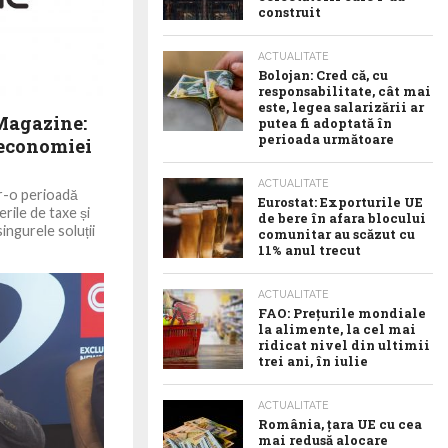
construit
ACTUALITATE
Bolojan: Cred că, cu
responsabilitate, cât mai
este, legea salarizării ar
Magazine:
putea fi adoptată în
perioada următoare
 economiei
ACTUALITATE
r-o perioadă
Eurostat: Exporturile UE
rile de taxe și
de bere în afara blocului
singurele soluții
comunitar au scăzut cu
11% anul trecut
ACTUALITATE
FAO: Prețurile mondiale
la alimente, la cel mai
ridicat nivel din ultimii
trei ani, în iulie
ACTUALITATE
România, țara UE cu cea
mai redusă alocare