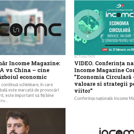
ACTUALITATE
ăr Income Magazine:
VIDEO. Conferința na
A vs China – cine
Income Magazine Cor
războiul economic
”Economia Circulară 
valoare si strategii 
n continuă schimbare, în care
viitor”
bală este marcată de provocări
t, este important să fiți bine
Conferința națională Income M
ru...
Corporate ”Economia Circulară 
valoare si strategii pentru viitor”
27 februarie 2025 la centrul de..