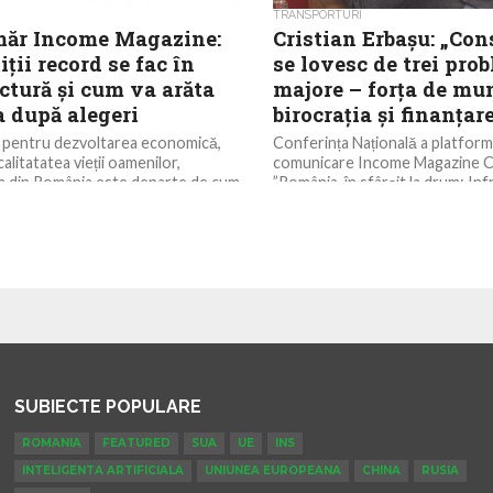
TRANSPORTURI
ăr Income Magazine:
Cristian Erbașu: „Con
iții record se fac în
se lovesc de trei pro
ctură și cum va arăta
majore – forța de mu
 după alegeri
birocrația și finanțar
t pentru dezvoltarea economică,
Conferința Națională a platform
calitatatea vieții oamenilor,
comunicare Income Magazine 
a din România este departe de cum
”România, în sfârșit la drum: In
ate...
rutieră, investiții record, provo
a...
SUBIECTE POPULARE
ROMANIA
FEATURED
SUA
UE
INS
INTELIGENTA ARTIFICIALA
UNIUNEA EUROPEANA
CHINA
RUSIA