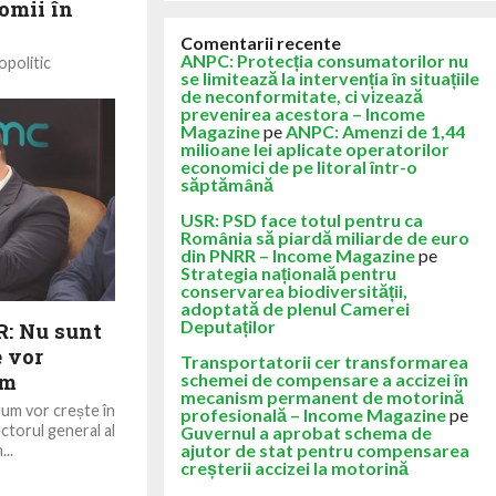
omii în
Comentarii recente
ANPC: Protecția consumatorilor nu
opolitic
se limitează la intervenția în situațiile
ome Magazine
de neconformitate, ci vizează
ății economice și
prevenirea acestora – Income
Magazine
pe
ANPC: Amenzi de 1,44
milioane lei aplicate operatorilor
economici de pe litoral într-o
săptămână
USR: PSD face totul pentru ca
România să piardă miliarde de euro
din PNRR – Income Magazine
pe
Strategia națională pentru
conservarea biodiversității,
adoptată de plenul Camerei
Deputaților
R: Nu sunt
e vor
Transportatorii cer transformarea
um
schemei de compensare a accizei în
mecanism permanent de motorină
rum vor crește în
profesională – Income Magazine
pe
ctorul general al
Guvernul a aprobat schema de
ajutor de stat pentru compensarea
...
creșterii accizei la motorină