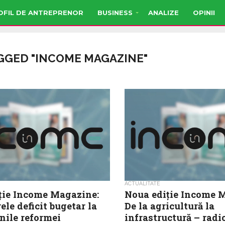
OFIL DE ANTREPRENOR
BUSINESS
ANALIZE
OPINII
GGED "INCOME MAGAZINE"
ACTUALITATE
ție Income Magazine:
Noua ediție Income 
ele deficit bugetar la
De la agricultură la
nile reformei
infrastructură – radi