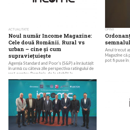
ACTUALITATE
OPINII
Noul număr Income Magazine:
Ordonanț
Cele două Românii. Rural vs
semnalul
urban – cine și cum
Anul trecut aț
supraviețuiește
Magazine că p
pot fi puse în 
Agenția Standard and Poor’s (S&P) a înrăutățit
în urmă cu câteva zile perspectiva ratingului de
țară pentru România, de la stabilă la...