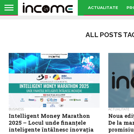
ACTUALITATE
PR
ALL POSTS TA
1
BUSINESS
ACTUALITATE
Intelligent Money Marathon
Noua edi
2025 – Locul unde finanțele
De la mar
inteligente întâlnesc inovația
promisiu