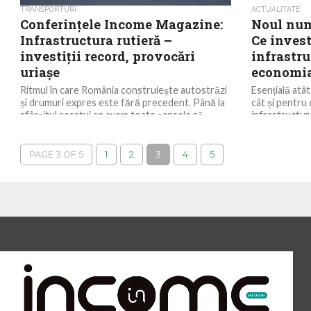
TRANSPORTURI
ACTUALITATE
Conferințele Income Magazine:
Noul num
Infrastructura rutieră –
Ce invest
investiții record, provocări
infrastru
uriașe
economia
Ritmul în care România construiește autostrăzi
Esențială atâ
și drumuri expres este fără precedent. Până la
cât și pentru 
sfârșitul acestui an avem toate șansele să
infrastructur
depășim...
ar trebui să ar
PAGE 3 OF 5
1
2
3
4
5