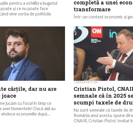
completă a unei econ
țiile pentru a echilibra bugetul
transformare
poate și ce nu poate face
când vine vorba de politicile
Într-un context economic și ge
complicat, noul numărul al Inc
vine cu o analiză inedită a realit
sociale din...
TRANSPORTURI
e cărțile, dar nu are
Cristian Pistol, CNAI
e joace
semnale că în 2025 s
scumpi taxele de dr
 ne jucăm cu focul în timp ce
 avertismentele! Dacă alții au
Nu sunt semnale că taxele de d
i vindece economiile după...
România anul acesta, spune dire
CNAIR, Cristian Pistol. Invitat în