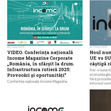
1
ACTUALITATE
ACTUALITATE
VIDEO. Conferința națională
Noul num
Income Magazine Corporate
UE vs SU
„România, în sfârșit la drum.
câștigă 
Infrastructura rutieră 2025:
Într-o lume î
Provocări și oportunități”
economia glo
fără preceden
Conferința națională Income Magazine
informat pent
Corporate „România, în sfârșit la drum.
Infrastructura rutieră 2025: Provocări și
oportunități.” a avut loc pe 25 martie 2025 de
la...