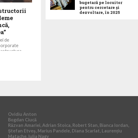
bugetară pe locuitor
pentru cercetare și
structorii
dezvoltare, în 2025
bleme
ncă,
ea”
ei de
Corporate
frastructura
cări uriașe” care
Ovidiu Anton
Bogdan Ciucă
Răzvan Amariei, Adrian Stoica, Robert Stan, Bianca Iordan,
Ștefan Etveș, Marius Pandele, Diana Scarlat, Laurențiu
Matache, Iulia Nagy