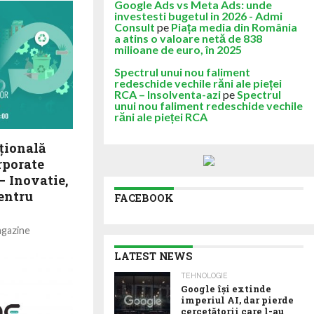
Google Ads vs Meta Ads: unde
investesti bugetul in 2026 - Admi
Consult
pe
Piața media din România
a atins o valoare netă de 838
milioane de euro, în 2025
Spectrul unui nou faliment
redeschide vechile răni ale pieței
RCA – Insolventa-azi
pe
Spectrul
unui nou faliment redeschide vechile
răni ale pieței RCA
țională
porate
– Inovatie,
pentru
FACEBOOK
agazine
– Inovatie,
 a avut loc joi,
LATEST NEWS
.
TEHNOLOGIE
Google îşi extinde
imperiul AI, dar pierde
cercetătorii care l-au