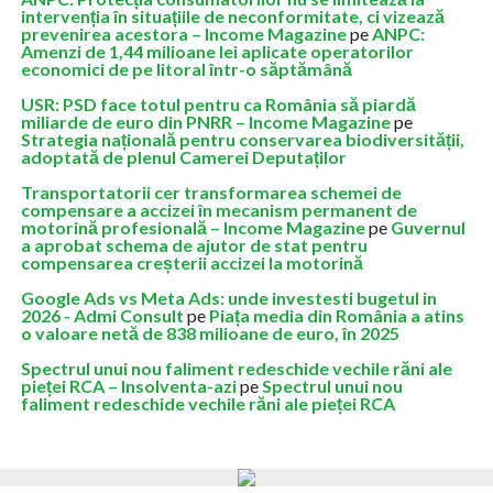
intervenția în situațiile de neconformitate, ci vizează
prevenirea acestora – Income Magazine
pe
ANPC:
Amenzi de 1,44 milioane lei aplicate operatorilor
economici de pe litoral într-o săptămână
USR: PSD face totul pentru ca România să piardă
miliarde de euro din PNRR – Income Magazine
pe
Strategia națională pentru conservarea biodiversității,
adoptată de plenul Camerei Deputaților
Transportatorii cer transformarea schemei de
compensare a accizei în mecanism permanent de
motorină profesională – Income Magazine
pe
Guvernul
a aprobat schema de ajutor de stat pentru
compensarea creșterii accizei la motorină
Google Ads vs Meta Ads: unde investesti bugetul in
2026 - Admi Consult
pe
Piața media din România a atins
o valoare netă de 838 milioane de euro, în 2025
Spectrul unui nou faliment redeschide vechile răni ale
pieței RCA – Insolventa-azi
pe
Spectrul unui nou
faliment redeschide vechile răni ale pieței RCA