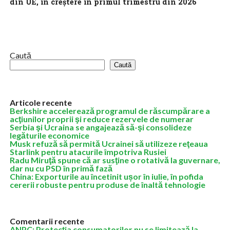
din UE, în creştere în primul trimestru din 2026
Eurostat anunţă, marţi, că 471 de milioane de nopţi au fost
petrecute în unităţi de cazare turistică din UE în trimestrul 1...
Caută
Caută
Articole recente
Berkshire accelerează programul de răscumpărare a
acţiunilor proprii şi reduce rezervele de numerar
Serbia şi Ucraina se angajează să-şi consolideze
legăturile economice
Musk refuză să permită Ucrainei să utilizeze reţeaua
Starlink pentru atacurile împotriva Rusiei
Radu Miruţă spune că ar susţine o rotativă la guvernare,
dar nu cu PSD în primă fază
China: Exporturile au încetinit ușor în iulie, în pofida
cererii robuste pentru produse de înaltă tehnologie
Comentarii recente
ANPC: Protecția consumatorilor nu se limitează la