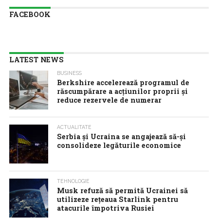
FACEBOOK
LATEST NEWS
BUSINESS
Berkshire accelerează programul de
răscumpărare a acţiunilor proprii şi
reduce rezervele de numerar
ACTUALITATE
Serbia şi Ucraina se angajează să-şi
consolideze legăturile economice
TEHNOLOGIE
Musk refuză să permită Ucrainei să
utilizeze reţeaua Starlink pentru
atacurile împotriva Rusiei