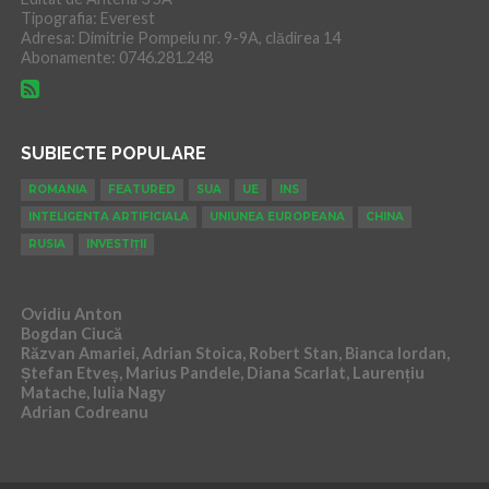
Tipografia: Everest
Adresa: Dimitrie Pompeiu nr. 9-9A, clădirea 14
Abonamente: 0746.281.248
SUBIECTE POPULARE
ROMANIA
FEATURED
SUA
UE
INS
INTELIGENTA ARTIFICIALA
UNIUNEA EUROPEANA
CHINA
RUSIA
INVESTIȚII
Ovidiu Anton
Bogdan Ciucă
Răzvan Amariei, Adrian Stoica, Robert Stan, Bianca Iordan,
Ștefan Etveș, Marius Pandele, Diana Scarlat, Laurențiu
Matache, Iulia Nagy
Adrian Codreanu