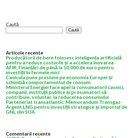
an la o valoare de 515 milioane de euro, iar până...
Caută
Caută
Articole recente
Producătorii de bere folosesc inteligența artificială
pentru a reduce costurile și a accelera inovarea
AFIR: Finanțări de până la 50.000 de euro pentru
investiții în fermele mici
Canicula pune presiune pe economia Europei și
schimbă comportamentul de consum
Ministerul Energiei face apel la consumatorii casnici,
companii, instituții publice și prosumatori să
contribuie, voluntar, la reducerea consumului
Parteneriat transatlantic: Memorandum Transgaz-
Argent LNG pentru investiții strategice și importul de
GNL din SUA
Comentarii recente