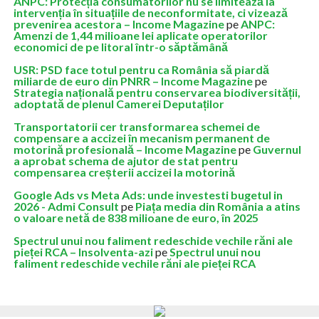
ANPC: Protecția consumatorilor nu se limitează la
intervenția în situațiile de neconformitate, ci vizează
prevenirea acestora – Income Magazine
pe
ANPC:
Amenzi de 1,44 milioane lei aplicate operatorilor
economici de pe litoral într-o săptămână
USR: PSD face totul pentru ca România să piardă
miliarde de euro din PNRR – Income Magazine
pe
Strategia națională pentru conservarea biodiversității,
adoptată de plenul Camerei Deputaților
Transportatorii cer transformarea schemei de
compensare a accizei în mecanism permanent de
motorină profesională – Income Magazine
pe
Guvernul
a aprobat schema de ajutor de stat pentru
compensarea creșterii accizei la motorină
Google Ads vs Meta Ads: unde investesti bugetul in
2026 - Admi Consult
pe
Piața media din România a atins
o valoare netă de 838 milioane de euro, în 2025
Spectrul unui nou faliment redeschide vechile răni ale
pieței RCA – Insolventa-azi
pe
Spectrul unui nou
faliment redeschide vechile răni ale pieței RCA