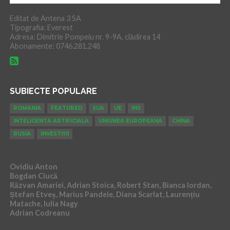
Editat de Antena 3 SA
Tipografia: Everest
Adresa: Dimitrie Pompeiu nr. 9-9A, clădirea 14
Abonamente: 0746.281.248
SUBIECTE POPULARE
ROMANIA
FEATURED
SUA
UE
INS
INTELIGENTA ARTIFICIALA
UNIUNEA EUROPEANA
CHINA
RUSIA
INVESTIȚII
Ovidiu Anton
Bogdan Ciucă
Răzvan Amariei, Adrian Stoica, Robert Stan, Bianca Iordan,
Ștefan Etveș, Marius Pandele, Diana Scarlat, Laurențiu
Matache, Iulia Nagy
Adrian Codreanu