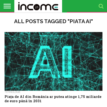
ACTUALITATE
ALL POSTS TAGGED "PIATA AI"
PROFIL DE
BUSINESS
ANALIZE
OPINII
FINANȚE
TIMP
ANTREPRENOR
PERSONALE
LIBER
TEHNOLOGIE
Piața de AI din România ar putea atinge 1,75 miliarde
de euro până în 2031
Piața de Inteligență Artificială (AI) din România va ajunge în acest