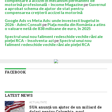
compensare a accizei în mecanism permanent de
motorină profesională – Income Magazine
pe
Guvernul
a aprobat schema de ajutor de stat pentru
compensarea creșterii accizei la motorină
Google Ads vs Meta Ads: unde investesti bugetul in
2026 - Admi Consult
pe
Piața media din România a atins
o valoare netă de 838 milioane de euro, în 2025
Spectrul unui nou faliment redeschide vechile răni ale
pieței RCA – Insolventa-azi
pe
Spectrul unui nou
faliment redeschide vechile răni ale pieței RCA
FACEBOOK
LATEST NEWS
ACTUALITATE
SUA anunţă un ajutor de un miliard de
dolari pentru Columbia, noul