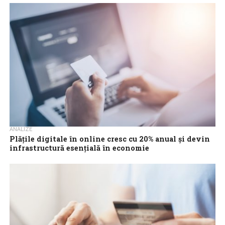
în hotelurile și restaurantele din România, în sezonul de iarnă...
ANALIZE
Plățile digitale în online cresc cu 20% anual și devin
infrastructură esențială în economie
Plățile digitale din România continuă să accelereze, înregistrând
o creștere de aproximativ 20% în 2025, ritm estimat să se
mențină și în...