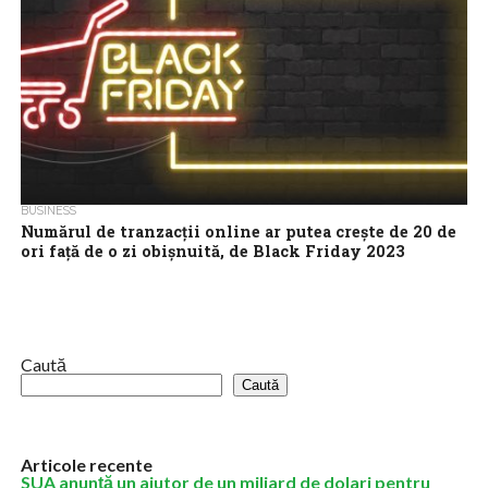
BUSINESS
Numărul de tranzacţii online ar putea creşte de 20 de
ori faţă de o zi obişnuită, de Black Friday 2023
Aproape jumătate din totalul tranzacţiilor procesate în România
(46%) sunt cu un card salvat în prealabil, iar în perioada de „Black
Friday...
Caută
Caută
Articole recente
SUA anunţă un ajutor de un miliard de dolari pentru