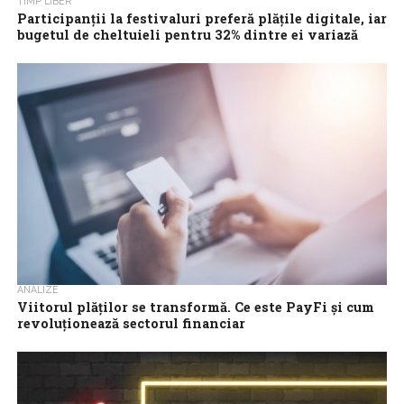
TIMP LIBER
Participanții la festivaluri preferă plățile digitale, iar
bugetul de cheltuieli pentru 32% dintre ei variază
între 300 și 500 de lei
Festivalurile devin pentru români un reper important de
socializare și relaxare, iar vara este sezonul preferat pentru
astfel de evenimente. Potrivit celui...
ANALIZE
Viitorul plăților se transformă. Ce este PayFi și cum
revoluționează sectorul financiar
Piața plăților s-a transformat de-a lungul anilor, trecând de la
sisteme tradiționale, precum cardurile de credit și transferuri
online, la soluții inovatoare,...