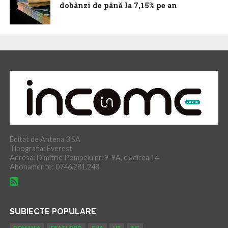
dobânzi de până la 7,15% pe an
Editat de Antena 3 SA
Tipografia: Everest
Adresa: Dimitrie Pompeiu nr. 9-9A, clădirea 14
Abonamente: 0746.281.248
SUBIECTE POPULARE