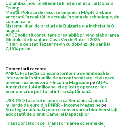
Columbia, noul preşedinte fiind un aliat al lui Donald
Trump
Miruță: Politica de resurse umane în MApN trebuie
ancorată în realitățile actuale în zona de tehnologie, de
comunicare
Sistemul dual de prețuri din Bulgaria s-a încheiat în 8
august
APCE solicită consultare prealabilă privind elaborarea
Ghidului de finanțare Casa Verde Baterii 2026
Titlurile de stat Tezaur revin cu dobânzi de până la
7,15% pe an
Comentarii recente
ANPC: Protecția consumatorilor nu se limitează la
intervenția în situațiile de neconformitate, ci vizează
prevenirea acestora – Income Magazine
pe
ANPC:
Amenzi de 1,44 milioane lei aplicate operatorilor
economici de pe litoral într-o săptămână
USR: PSD face totul pentru ca România să piardă
miliarde de euro din PNRR – Income Magazine
pe
Strategia națională pentru conservarea biodiversității,
adoptată de plenul Camerei Deputaților
Transportatorii cer transformarea schemei de