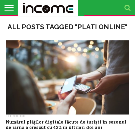
ACTUALITATE
ALL POSTS TAGGED "PLATI ONLINE"
PROFIL DE
BUSINESS
ANALIZE
OPINII
FINANȚE
TIMP
ANTREPRENOR
PERSONALE
LIBER
TEHNOLOGIE
Numărul plăților digitale făcute de turiști în sezonul
de iarnă a crescut cu 42% în ultimii doi ani
Turiștii au cheltuit peste 260 de milioane de lei prin plăți digitale