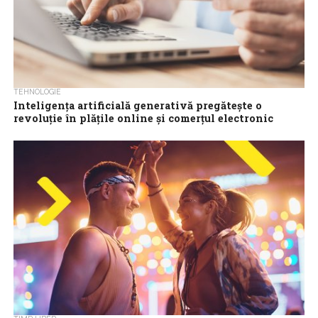
TEHNOLOGIE
Inteligenţa artificială generativă pregăteşte o
revoluţie în plăţile online şi comerţul electronic
Comerţul online se apropie de o schimbare majoră, pe măsură ce
inteligenţa artificială generativă (Gen AI) începe să integreze
direct procesul de...